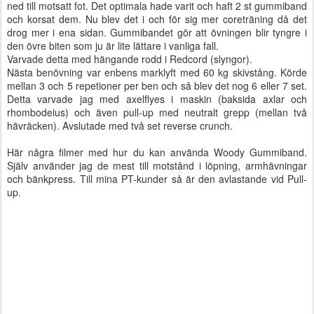
ned till motsatt fot. Det optimala hade varit och haft 2 st gummiband
och korsat dem. Nu blev det i och för sig mer coreträning då det
drog mer i ena sidan. Gummibandet gör att övningen blir tyngre i
den övre biten som ju är lite lättare i vanliga fall.
Varvade detta med hängande rodd i Redcord (slyngor).
Nästa benövning var enbens marklyft med 60 kg skivstång. Körde
mellan 3 och 5 repetioner per ben och så blev det nog 6 eller 7 set.
Detta varvade jag med axelflyes i maskin (baksida axlar och
rhombodeius) och även pull-up med neutralt grepp (mellan två
hävräcken). Avslutade med två set reverse crunch.
Här några filmer med hur du kan använda Woody Gummiband.
Själv använder jag de mest till motstånd i löpning, armhävningar
och bänkpress. Till mina PT-kunder så är den avlastande vid Pull-
up.