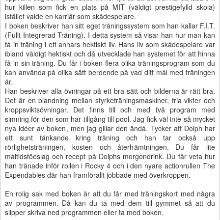
hur killen som fick en plats på MIT (väldigt prestigefylld skola)
istället valde en karriär som skådespelare.
I boken beskriver han sitt eget träningssystem som han kallar F.I.T.
(Fullt Integrerad Träning). I detta system så visar han hur man kan
få in träning i ett annars hektiskt liv. Hans liv som skådespelare var
ibland väldigt hektiskt och då utvecklade han systemet för att hinna
få in sin träning. Du får i boken flera olika träningsprogram som du
kan använda på olika sätt beroende på vad ditt mål med träningen
är.
Han beskriver alla övningar på ett bra sätt och bilderna är rätt bra.
Det är en blandning mellan styrketräningsmaskiner, fria vikter och
kroppsviktsövningar. Det finns till och med två program med
simning för den som har tillgång till pool. Jag fick väl inte så mycket
nya idéer av boken, men jag gillar den ändå. Tycker att Dolph har
ett sunt tänkande kring träning och han tar också upp
rörlighetsträningen, kosten och återhämtningen. Du får lite
måltidsföeslag och recept på Dolphs morgondrink. Du får veta hur
han tränade inför rollen i Rocky 4 och i den nyare actionrullen The
Expendables där han framförallt jobbade med överkroppen.
En rolig sak med boken är att du får med träningskort med några
av programmen. Då kan du ta med dem till gymmet så att du
slipper skriva ned programmen eller ta med boken.