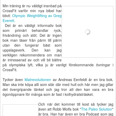
Min träning är nu väldigt insnöad på
CrossFit varför min nya bibel har
blivit:
Olympic Weightlifting av Greg
Everett.
Det är en väldigt informativ bok
som primärt behandlar ryck,
frivändning och stöt. Det är ingen
bok man läser från pärm till pärm
utan den fungerar bäst som
uppslagsverk. Den kan jag
verkligen rekommendera om man
är intresserad av och vill bli bättre
på olympiska lyft, vilka ju är vanligt förekommande övningar i
CrossFit.
Tycker även
Matrevolutionen
av Andreas Eenfeldt är en bra bok.
Man ska inte köpa allt som står där med hull och hår men jag gillar
det övergripande tänket och jag tror att den kan vara en bra
ögonöppnare för många som är fast i kolhydratsträsket.
Och när det kommer till kost så tycker jag
även att Robb Wolfs bok "
The Paleo Solution
"
är bra. Han har även en bra Podcast som jag