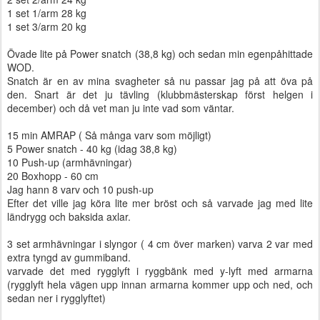
1 set 1/arm 28 kg
1 set 3/arm 20 kg
Övade lite på Power snatch (38,8 kg) och sedan min egenpåhittade
WOD.
Snatch är en av mina svagheter så nu passar jag på att öva på
den. Snart är det ju tävling (klubbmästerskap först helgen i
december) och då vet man ju inte vad som väntar.
15 min AMRAP ( Så många varv som möjligt)
5 Power snatch - 40 kg (idag 38,8 kg)
10 Push-up (armhävningar)
20 Boxhopp - 60 cm
Jag hann 8 varv och 10 push-up
Efter det ville jag köra lite mer bröst och så varvade jag med lite
ländrygg och baksida axlar.
3 set armhävningar i slyngor ( 4 cm över marken) varva 2 var med
extra tyngd av gummiband.
varvade det med rygglyft i ryggbänk med y-lyft med armarna
(rygglyft hela vägen upp innan armarna kommer upp och ned, och
sedan ner i rygglyftet)