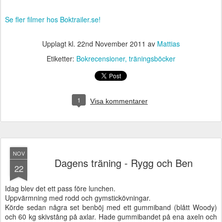
Se fler filmer hos Boktrailer.se!
Upplagt kl.
22nd November 2011
av
Mattias
Etiketter:
Bokrecensioner
träningsböcker
1
Visa kommentarer
NOV
Dagens träning - Rygg och Ben
22
Idag blev det ett pass före lunchen.
Uppvärmning med rodd och gymstickövningar.
Körde sedan några set benböj med ett gummiband (blått Woody)
och 60 kg skivstång på axlar. Hade gummibandet på ena axeln och