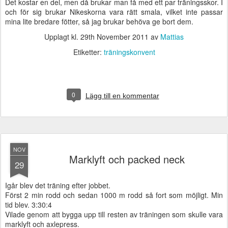
Det kostar en del, men då brukar man få med ett par träningsskor. I
och för sig brukar Nikeskorna vara rätt smala, vilket inte passar
mina lite bredare fötter, så jag brukar behöva ge bort dem.
Upplagt kl.
29th November 2011
av
Mattias
Etiketter:
träningskonvent
0
Lägg till en kommentar
NOV
Marklyft och packed neck
29
Igår blev det träning efter jobbet.
Först 2 min rodd och sedan 1000 m rodd så fort som möjligt. Min
tid blev. 3:30:4
Vilade genom att bygga upp till resten av träningen som skulle vara
marklyft och axlepress.