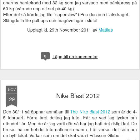
enarms hantelrodd med 32 kg som jag varvade med bänkpress på
60 kg (värmde upp ett set på 40 kg).
Efter det så körde jag lite "superslow" i Pec-dec och i latsdraget.
Slängde in lite pull-ups och magövningar i slutet
Upplagt kl.
29th November 2011
av
Mattias
0
Lägg till en kommentar
NOV
Nike Blast 2012
29
Den 30/11 så öppnar anmälan till
The Nike Blast 2012
som är de 4-
5 februari. Förra året deltog jag inte. Får se vad jag tycker om
utbudet i år. Men de år jag varit där så har jag haft det riktigt kul. De
brukar ha en hel del internationella namn. I år verkar det som om
de bytt lokal. Verkar som om det skal vara i Ericsson Globe.