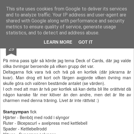
Functional Fitness by Mattias - Träningsinspiration & träningsfilmer
This site uses cookies from Google to deliver its services
and to analyze traffic. Your IP address and user-agent are
Pages
shared with Google along with performance and security
metrics to ensure quality of service, generate usage
statistics, and to detect and address abuse.
NOV
LEARN MORE
GOT IT
Deck of Cards
29
På mina pass igår så körde jag tema Deck of Cards, där jag valde
olika övningar beroende på vilken grupp det var.
Deltagarna fick vara två och två på en kortlek (där jokrarna är
kvar). Man drog ett kort och färgen avgjorde vilken övning man
skulle göra och valören bestämde antalet (se värden).
I och med att man är två per kortlek så kan detta bli lite orättvist då
någon kanske får mer klöver än den andre, men det är lite av
charmen med denna träning. Livet är inte rättvist :)
Startgympan
fick
Hjärter - Benböj med rodd i slyngor
Ruter - Bicepscurl + axelpress med kettlebell
Spader - Kettlebellrodd