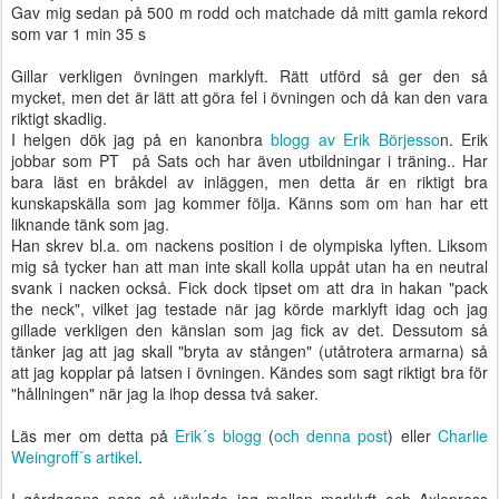
Gav mig sedan på 500 m rodd och matchade då mitt gamla rekord
som var 1 min 35 s
Gillar verkligen övningen marklyft. Rätt utförd så ger den så
mycket, men det är lätt att göra fel i övningen och då kan den vara
riktigt skadlig.
I helgen dök jag på en kanonbra
blogg av Erik Börjesso
n. Erik
jobbar som PT på Sats och har även utbildningar i träning.. Har
bara läst en bråkdel av inläggen, men detta är en riktigt bra
kunskapskälla som jag kommer följa. Känns som om han har ett
liknande tänk som jag.
Han skrev bl.a. om nackens position i de olympiska lyften. Liksom
mig så tycker han att man inte skall kolla uppåt utan ha en neutral
svank i nacken också. Fick dock tipset om att dra in hakan "pack
the neck", vilket jag testade när jag körde marklyft idag och jag
gillade verkligen den känslan som jag fick av det. Dessutom så
tänker jag att jag skall "bryta av stången" (utåtrotera armarna) så
att jag kopplar på latsen i övningen. Kändes som sagt riktigt bra för
"hållningen" när jag la ihop dessa två saker.
Läs mer om detta på
Erik´s blogg
(
och denna post
) eller
Charlie
Weingroff´s artikel
.