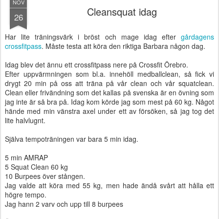
NOV
Cleansquat idag
26
Har lite träningsvärk i bröst och mage idag efter
gårdagens
crossfitpass
. Måste testa att köra den riktiga Barbara någon dag.
Idag blev det ännu ett crossfitpass nere på Crossfit Örebro.
Efter uppvärmningen som bl.a. innehöll medballclean, så fick vi
drygt 20 min på oss att träna på vår clean och vår squatclean.
Clean eller frivändning som det kallas på svenska är en övning som
jag inte är så bra på. Idag kom körde jag som mest på 60 kg. Något
hände med min vänstra axel under ett av försöken, så jag tog det
lite halvlugnt.
Själva tempoträningen var bara 5 min idag.
5 min AMRAP
5 Squat Clean 60 kg
10 Burpees över stången.
Jag valde att köra med 55 kg, men hade ändå svårt att hålla ett
högre tempo.
Jag hann 2 varv och upp till 8 burpees