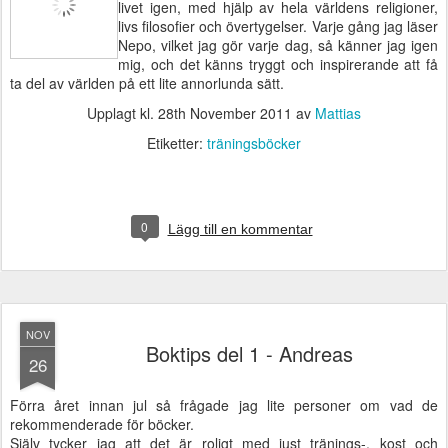
livet igen, med hjälp av hela världens religioner,
livs filosofier och övertygelser. Varje gång jag läser
Nepo, vilket jag gör varje dag, så känner jag igen
mig, och det känns tryggt och inspirerande att få
ta del av världen på ett lite annorlunda sätt.
Upplagt kl.
28th November 2011
av
Mattias
Etiketter:
träningsböcker
0
Lägg till en kommentar
NOV
Boktips del 1 - Andreas
26
Förra året innan jul så frågade jag lite personer om vad de
rekommenderade för böcker.
Själv tycker jag att det är roligt med just tränings-, kost och