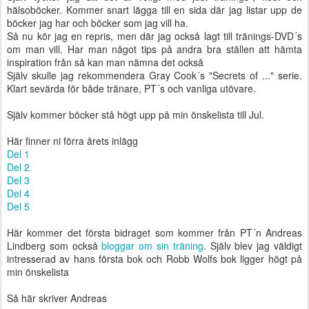
hälsoböcker. Kommer snart lägga till en sida där jag listar upp de
böcker jag har och böcker som jag vill ha.
Så nu kör jag en repris, men där jag också lagt till tränings-DVD´s
om man vill. Har man något tips på andra bra ställen att hämta
inspiration från så kan man nämna det också
Själv skulle jag rekommendera Gray Cook´s "Secrets of ..." serie.
Klart sevärda för både tränare, PT´s och vanliga utövare.
Själv kommer böcker stå högt upp på min önskelista till Jul.
Här finner ni förra årets inlägg
Del 1
Del 2
Del 3
Del 4
Del 5
Här kommer det första bidraget som kommer från PT´n Andreas
Lindberg som också
bloggar om sin träning
. Själv blev jag väldigt
intresserad av hans första bok och Robb Wolfs bok ligger högt på
min önskelista
Så här skriver Andreas