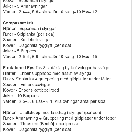
Klöver - Superman i slyngor
Joker - 5 Armhävningar
Värden: 2-4=4, 5-9= sin valör 10-kung=10 Ess= 12
Corepasset
fick
Hjärter - Superman i slyngor
Ruter - Sidplanka (per sida)
Spader - Kettlebellsvingar
Klöver - Diagonala rygglyft (per sida)
Joker - 5 Burpees
Värden: 2-5=5, 6-9= sin valör 10-kung=10 Ess= 15
Funktionell Fys
fick 2 st där jag bytte övningar halvvägs
Hjärter - Enbens upphopp med assist av slynga
Ruter- Sidplanka + gruppering med glidplattor under fötter
Spader - Enhandssvingar
Klöver - Enbens kettlebellrodd
Joker - 10 Burpees
Värden: 2-5=5, 6-Ess= 6-1. Alla övningar antal per sida
Hjärter - Utfallshopp med latsdrag i slyngor (per ben)
Ruter- Armhävning + Gruppering med glidplattor under fötter
Spader - Thrusters (Benböj + axelpress)
Klöver - Diagonala rygglyft (per sida)