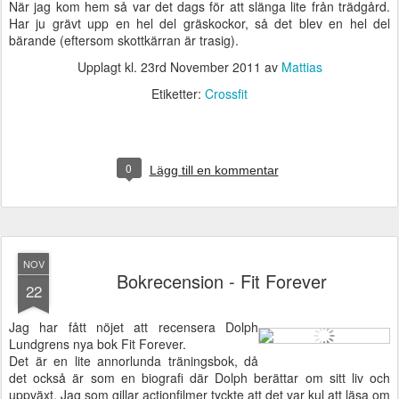
När jag kom hem så var det dags för att slänga lite från trädgård.
Har ju grävt upp en hel del gräskockor, så det blev en hel del
bärande (eftersom skottkärran är trasig).
Upplagt kl.
23rd November 2011
av
Mattias
Etiketter:
Crossfit
0
Lägg till en kommentar
NOV
Bokrecension - Fit Forever
22
Jag har fått nöjet att recensera Dolph
Lundgrens nya bok Fit Forever.
Det är en lite annorlunda träningsbok, då
det också är som en biografi där Dolph berättar om sitt liv och
uppväxt. Jag som gillar actionfilmer tyckte att det var kul att läsa om