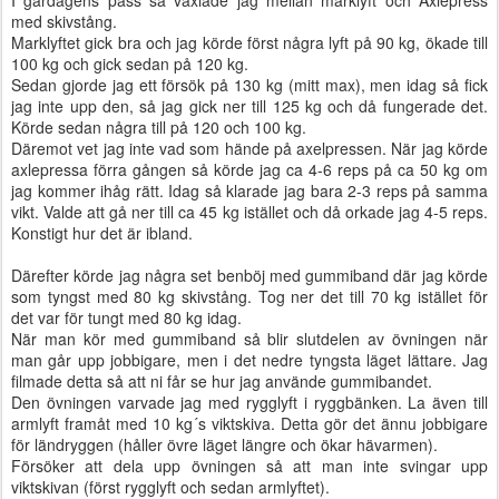
I gårdagens pass så växlade jag mellan marklyft och Axlepress
med skivstång.
Marklyftet gick bra och jag körde först några lyft på 90 kg, ökade till
100 kg och gick sedan på 120 kg.
Sedan gjorde jag ett försök på 130 kg (mitt max), men idag så fick
jag inte upp den, så jag gick ner till 125 kg och då fungerade det.
Körde sedan några till på 120 och 100 kg.
Däremot vet jag inte vad som hände på axelpressen. När jag körde
axlepressa förra gången så körde jag ca 4-6 reps på ca 50 kg om
jag kommer ihåg rätt. Idag så klarade jag bara 2-3 reps på samma
vikt. Valde att gå ner till ca 45 kg istället och då orkade jag 4-5 reps.
Konstigt hur det är ibland.
Därefter körde jag några set benböj med gummiband där jag körde
som tyngst med 80 kg skivstång. Tog ner det till 70 kg istället för
det var för tungt med 80 kg idag.
När man kör med gummiband så blir slutdelen av övningen när
man går upp jobbigare, men i det nedre tyngsta läget lättare. Jag
filmade detta så att ni får se hur jag använde gummibandet.
Den övningen varvade jag med rygglyft i ryggbänken. La även till
armlyft framåt med 10 kg´s viktskiva. Detta gör det ännu jobbigare
för ländryggen (håller övre läget längre och ökar hävarmen).
Försöker att dela upp övningen så att man inte svingar upp
viktskivan (först rygglyft och sedan armlyftet).