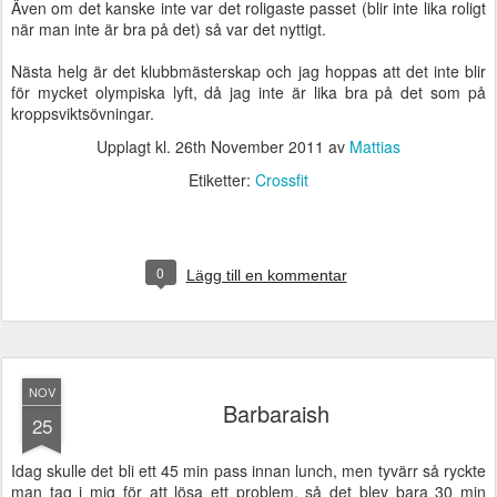
Även om det kanske inte var det roligaste passet (blir inte lika roligt
när man inte är bra på det) så var det nyttigt.
Nästa helg är det klubbmästerskap och jag hoppas att det inte blir
för mycket olympiska lyft, då jag inte är lika bra på det som på
kroppsviktsövningar.
Upplagt kl.
26th November 2011
av
Mattias
Etiketter:
Crossfit
0
Lägg till en kommentar
NOV
Barbaraish
25
Idag skulle det bli ett 45 min pass innan lunch, men tyvärr så ryckte
man tag i mig för att lösa ett problem, så det blev bara 30 min