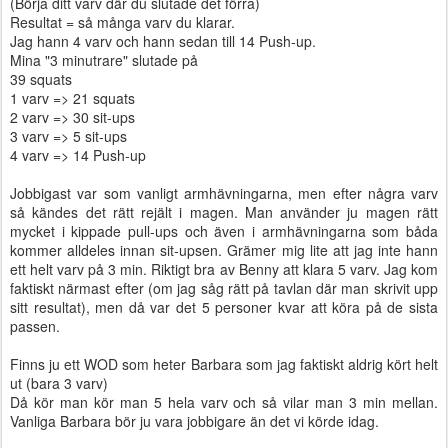
(Börja ditt varv där du slutade det förra)
Resultat = så många varv du klarar.
Jag hann 4 varv och hann sedan till 14 Push-up.
Mina "3 minutrare" slutade på
39 squats
1 varv => 21 squats
2 varv => 30 sit-ups
3 varv => 5 sit-ups
4 varv => 14 Push-up
Jobbigast var som vanligt armhävningarna, men efter några varv
så kändes det rätt rejält i magen. Man använder ju magen rätt
mycket i kippade pull-ups och även i armhävningarna som båda
kommer alldeles innan sit-upsen. Grämer mig lite att jag inte hann
ett helt varv på 3 min. Riktigt bra av Benny att klara 5 varv. Jag kom
faktiskt närmast efter (om jag såg rätt på tavlan där man skrivit upp
sitt resultat), men då var det 5 personer kvar att köra på de sista
passen.
Finns ju ett WOD som heter Barbara som jag faktiskt aldrig kört helt
ut (bara 3 varv)
Då kör man kör man 5 hela varv och så vilar man 3 min mellan.
Vanliga Barbara bör ju vara jobbigare än det vi körde idag.