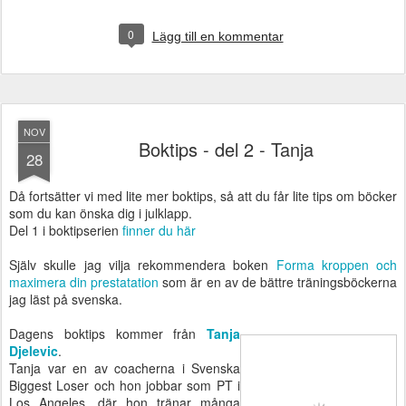
0
Lägg till en kommentar
NOV
Boktips - del 2 - Tanja
28
Då fortsätter vi med lite mer boktips, så att du får lite tips om böcker
som du kan önska dig i julklapp.
Del 1 i boktipserien
finner du här
Själv skulle jag vilja rekommendera boken
Forma kroppen och
maximera din prestatation
som är en av de bättre träningsböckerna
jag läst på svenska.
Dagens boktips kommer från
Tanja
Djelevic
.
Tanja var en av coacherna i Svenska
Biggest Loser och hon jobbar som PT i
Los Angeles, där hon tränar många