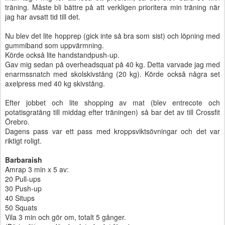
träning. Måste bli bättre på att verkligen prioritera min träning när
jag har avsatt tid till det.
Nu blev det lite hopprep (gick inte så bra som sist) och löpning med
gummiband som uppvärmning.
Körde också lite handstandpush-up.
Gav mig sedan på overheadsquat på 40 kg. Detta varvade jag med
enarmssnatch med skolskivstång (20 kg). Körde också några set
axelpress med 40 kg skivstång.
Efter jobbet och lite shopping av mat (blev entrecote och
potatisgratäng till middag efter träningen) så bar det av till Crossfit
Örebro.
Dagens pass var ett pass med kroppsviktsövningar och det var
riktigt roligt.
Barbaraish
Amrap 3 min x 5 av:
20 Pull-ups
30 Push-up
40 Situps
50 Squats
Vila 3 min och gör om, totalt 5 gånger.