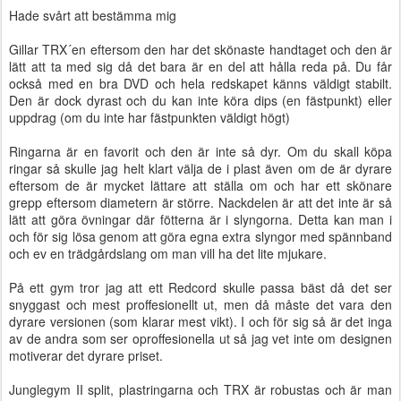
Hade svårt att bestämma mig
Gillar TRX´en eftersom den har det skönaste handtaget och den är
lätt att ta med sig då det bara är en del att hålla reda på. Du får
också med en bra DVD och hela redskapet känns väldigt stabilt.
Den är dock dyrast och du kan inte köra dips (en fästpunkt) eller
uppdrag (om du inte har fästpunkten väldigt högt)
Ringarna är en favorit och den är inte så dyr. Om du skall köpa
ringar så skulle jag helt klart välja de i plast även om de är dyrare
eftersom de är mycket lättare att ställa om och har ett skönare
grepp eftersom diametern är större. Nackdelen är att det inte är så
lätt att göra övningar där fötterna är i slyngorna. Detta kan man i
och för sig lösa genom att göra egna extra slyngor med spännband
och ev en trädgårdslang om man vill ha det lite mjukare.
På ett gym tror jag att ett Redcord skulle passa bäst då det ser
snyggast och mest proffesionellt ut, men då måste det vara den
dyrare versionen (som klarar mest vikt). I och för sig så är det inga
av de andra som ser oproffesionella ut så jag vet inte om designen
motiverar det dyrare priset.
Junglegym II split, plastringarna och TRX är robustas och är man