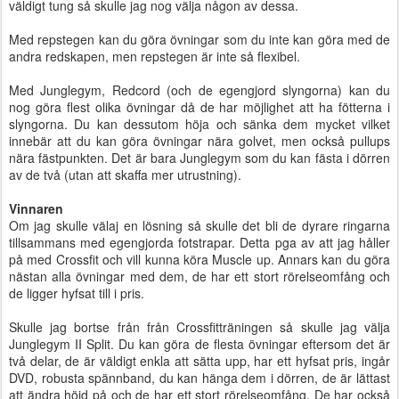
väldigt tung så skulle jag nog välja någon av dessa.
Med repstegen kan du göra övningar som du inte kan göra med de
andra redskapen, men repstegen är inte så flexibel.
Med Junglegym, Redcord (och de egengjord slyngorna) kan du
nog göra flest olika övningar då de har möjlighet att ha fötterna i
slyngorna. Du kan dessutom höja och sänka dem mycket vilket
innebär att du kan göra övningar nära golvet, men också pullups
nära fästpunkten. Det är bara Junglegym som du kan fästa i dörren
av de två (utan att skaffa mer utrustning).
Vinnaren
Om jag skulle välaj en lösning så skulle det bli de dyrare ringarna
tillsammans med egengjorda fotstrapar. Detta pga av att jag håller
på med Crossfit och vill kunna köra Muscle up. Annars kan du göra
nästan alla övningar med dem, de har ett stort rörelseomfång och
de ligger hyfsat till i pris.
Skulle jag bortse från från Crossfitträningen så skulle jag välja
Junglegym II Split. Du kan göra de flesta övningar eftersom det är
två delar, de är väldigt enkla att sätta upp, har ett hyfsat pris, ingår
DVD, robusta spännband, du kan hänga dem i dörren, de är lättast
att ändra höjd på och de har ett stort rörelseomfång. De har också