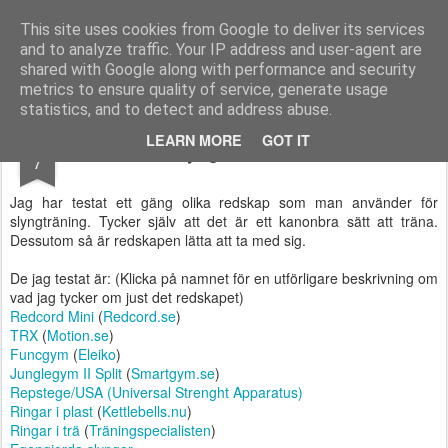
Functional Fitness by Mattias - Träningsinspiration & träningsfilmer
This site uses cookies from Google to deliver its services
and to analyze traffic. Your IP address and user-agent are
Pages
shared with Google along with performance and security
metrics to ensure quality of service, generate usage
statistics, and to detect and address abuse.
OCT
LEARN MORE
GOT IT
Stora Slyngtestet - Resultaten
7
Jag har testat ett gäng olika redskap som man använder för
slyngträning. Tycker själv att det är ett kanonbra sätt att träna.
Dessutom så är redskapen lätta att ta med sig.
De jag testat är: (Klicka på namnet för en utförligare beskrivning om
vad jag tycker om just det redskapet)
Redcord Mini
(
Redcord.se
)
TRX
(
Motion.se
)
Funcgym
(
Eleiko
)
Junglegym II Split
(
Smartgym.se
)
Repstege/USA (Universal Strenght Apparatus)
Ringar i plast
(
Kettlebells.nu
)
Ringar i trä
(
Träningspecialisten
)