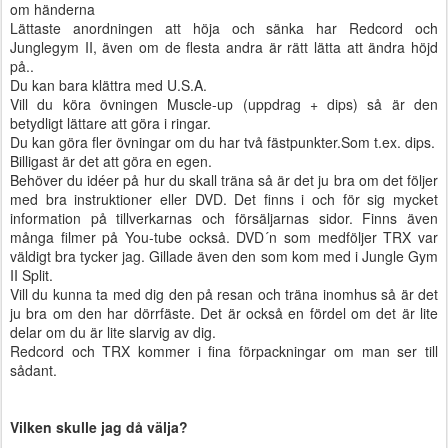
om händerna
Lättaste anordningen att höja och sänka har Redcord och
Junglegym II, även om de flesta andra är rätt lätta att ändra höjd
på..
Du kan bara klättra med U.S.A.
Vill du köra övningen Muscle-up (uppdrag + dips) så är den
betydligt lättare att göra i ringar.
Du kan göra fler övningar om du har två fästpunkter.Som t.ex. dips.
Billigast är det att göra en egen.
Behöver du idéer på hur du skall träna så är det ju bra om det följer
med bra instruktioner eller DVD. Det finns i och för sig mycket
information på tillverkarnas och försäljarnas sidor. Finns även
många filmer på You-tube också. DVD´n som medföljer TRX var
väldigt bra tycker jag. Gillade även den som kom med i Jungle Gym
II Split.
Vill du kunna ta med dig den på resan och träna inomhus så är det
ju bra om den har dörrfäste. Det är också en fördel om det är lite
delar om du är lite slarvig av dig.
Redcord och TRX kommer i fina förpackningar om man ser till
sådant.
Vilken skulle jag då välja?