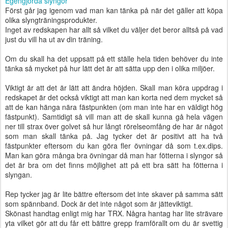
Egengjorda slyngor
Först går jag igenom vad man kan tänka på när det gäller att köpa
olika slyngträningsprodukter.
Inget av redskapen har allt så vilket du väljer det beror alltså på vad
just du vill ha ut av din träning.
Om du skall ha det uppsatt på ett ställe hela tiden behöver du inte
tänka så mycket på hur lätt det är att sätta upp den i olika miljöer.
Viktigt är att det är lätt att ändra höjden. Skall man köra uppdrag i
redskapet är det också viktigt att man kan korta ned dem mycket så
att de kan hänga nära fästpunkten (om man inte har en väldigt hög
fästpunkt). Samtidigt så vill man att de skall kunna gå hela vägen
ner till strax över golvet så hur långt rörelseomfång de har är något
som man skall tänka på. Jag tycker det är positivt att ha två
fästpunkter eftersom du kan göra fler övningar då som t.ex.dips.
Man kan göra många bra övningar då man har fötterna i slyngor så
det är bra om det finns möjlighet att på ett bra sätt ha fötterna i
slyngan.
Rep tycker jag är lite bättre eftersom det inte skaver på samma sätt
som spännband. Dock är det inte något som är jätteviktigt.
Skönast handtag enligt mig har TRX. Några hantag har lite strävare
yta vilket gör att du får ett bättre grepp framförallt om du är svettig