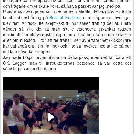
deltagare som hoppade av och som tur var kom hennes partner
och frågade om vi skulle köra, så halva passet var jag med på.
Många av övningarna var samma som Martin Lidberg körde på sin
kombinationsträning på
Best of the best
, men några nya övningar
blev det. Är dock lite skeptikskt till hur säker träning det är. Flera
gånger så ville de att man skulle extendera (svanka) ryggen
maximalt i armhävningställning utan att nämna något om riskerna
eller om bukstöd. Tror att de tränar mer av erfarenhet (kickboxare
har väl ändå ont i sin träning) och inte så mycket med tanke på hur
det kan påverka kroppen.
Jag hade höga förväntningar på detta pass, men det får bara ett
OK. Lägger man till instruktörernas beteende så var detta det
sämsta passet under dagen