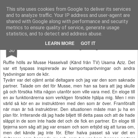
Functional Fitness by Mattias - Träningsinspiration & träningsfilmer
This site uses cookies from Google to deliver its services
and to analyze traffic. Your IP address and user-agent are
Pages
shared with Google along with performance and security
metrics to ensure quality of service, generate usage
statistics, and to detect and address abuse.
JAN
LEARN MORE
GOT IT
Ruffle - Riktigt dålig stil
30
Ruffle hölls av Musse Hasselvall (Känd från TV) Usama Aziz. Det
var ett fyspass inspirerade av kamportsparövningar och andra
fysövningar som de kör.
Tyvärr var det ojämt antal deltagare och jag var den som saknade
partner. Talade om det för Musse, men han sa bara att jag skulle
gå och försöka hitta någon utanför som ville vara med. En eloge till
en av funktionärerna som verkligen försökte hjälpa mig. Men i min
värld så kör en av instruktören med den som är över. Framförallt
när man är två instruktörer. Den situationen måste man ju ha en
plan för. Irriterande då jag hade biljett till detta pass och att de hade
släppt in de som inte hade det och de fick en partner. En eloge till
tjejerna som såg att jag var ensam och som erbjöd sig att turas om,
men det kände jag inte för. Efter halva passet så var det en