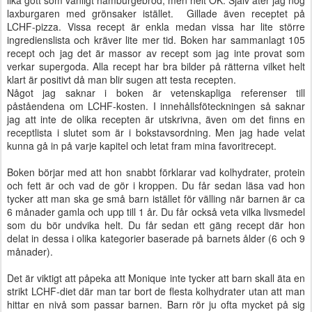
lika gott som vanligt hamburgebröd, men helt OK. Själv äter jag nog
laxburgaren med grönsaker istället. Gillade även receptet på
LCHF-pizza. Vissa recept är enkla medan vissa har lite större
ingredienslista och kräver lite mer tid. Boken har sammanlagt 105
recept och jag det är massor av recept som jag inte provat som
verkar supergoda. Alla recept har bra bilder på rätterna vilket helt
klart är positivt då man blir sugen att testa recepten.
Något jag saknar i boken är vetenskapliga referenser till
påståendena om LCHF-kosten. I innehållsföteckningen så saknar
jag att inte de olika recepten är utskrivna, även om det finns en
receptlista i slutet som är i bokstavsordning. Men jag hade velat
kunna gå in på varje kapitel och letat fram mina favoritrecept.
Boken börjar med att hon snabbt förklarar vad kolhydrater, protein
och fett är och vad de gör i kroppen. Du får sedan läsa vad hon
tycker att man ska ge små barn istället för välling när barnen är ca
6 månader gamla och upp till 1 år. Du får också veta vilka livsmedel
som du bör undvika helt. Du får sedan ett gäng recept där hon
delat in dessa i olika kategorier baserade på barnets ålder (6 och 9
månader).
Det är viktigt att påpeka att Monique inte tycker att barn skall äta en
strikt LCHF-diet där man tar bort de flesta kolhydrater utan att man
hittar en nivå som passar barnen. Barn rör ju ofta mycket på sig