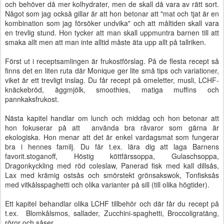
och behöver då mer kolhydrater, men de skall då vara av rätt sort.
Något som jag också gillar är att hon betonar att "mat och tjat är en
kombination som jag försöker undvika" och att måltiden skall vara
en trevlig stund. Hon tycker att man skall uppmuntra barnen till att
smaka allt men att man inte alltid måste äta upp allt på tallriken.
Först ut i receptsamlingen är frukostförslag. På de flesta recept så
finns det en liten ruta där Monique ger lite små tips och variationer,
viket är ett trevligt inslag. Du får recept på omeletter, musli, LCHF-
knäckebröd, äggmjölk, smoothies, matiga muffins och
pannkaksfrukost.
Nästa kapitel handlar om lunch och middag och hon betonar att
hon fokuserar på att använda bra råvaror som gärna är
ekologiska. Hon menar att det är enkel vardagsmat som fungerar
bra i hennes familj. Du får t.ex. lära dig att laga Barnens
favorit.stoganoff, Höstig köttfärssoppa, Gulaschsoppa,
Dragonkyckling med röd coleslaw, Panerad fisk med kall dillsås,
Lax med krämig ostsås och smörstekt grönsakswok, Tonfisksås
med vitkålsspaghetti och olika varianter på sill (till olika högtider).
Ett kapitel behandlar olika LCHF tillbehör och där får du recept på
t.ex. Blomkålsmos, sallader, Zucchini-spaghetti, Broccoligratäng,
röror och såser.