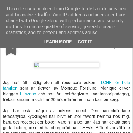
Functional Fitness by Mattias - Träningsinspiration & träningsfilmer
This site uses cookies from Google to deliver its services
and to analyze traffic. Your IP address and user-agent are
Pages
shared with Google along with performance and security
metrics to ensure quality of service, generate usage
statistics, and to detect and address abuse.
MAR
LEARN MORE
GOT IT
Recension av LCHF för hela familjen
12
Jag har fått möjligheten att recensera boken
LCHF för hela
familjen
som är skriven av Monique Forslund. Monique driver
bloggen
Lifezone
och hon är kostrådgivare, montessoripedagog,
trebarnsmamma och har 20 års erfarenhet inom barnomsorg.
Jag har testat några av bokens recept.
Den baconinlindade
fetaostfyllda kycklingen har blivit en stor favorit hemma hos mig,
bara det receptet gör boken värd sina pengar. Jag har också gjort
goda laxburgare med hamburgbröd på LCHFvis. Brödet var väl inte