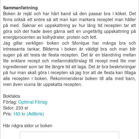
Sammanfattning
Boken är rejäl och har hårt band så den passar bra i köket. Det
finns också ett snöre så att man kan markera receptet man håller
på med. Saknar en uppskattning av hur lång tid recepten tar att
göra och det hade även gärna sett en ungefärlig uppskattning på
energiprocenten av kolhydrater, protein och fett.
Jag gillar verkligen boken och Monique har många bra och
intressanta tankar. Bilderna i boken är väldigt bra och man blir
sugen på att testa de flesta recepten. Det är en blandning mellan
lite enklare recept och mellanmålsförslag till recept med lite mer
ingredienser som tar lite längre tid att laga. Det är bra beskrivningar
på hur man skall göra i recepten så jag tror att de flesta kan tillaga
alla recepten i boken. Rekommenderar boken till alla med barn,
men även vuxna lär uppskatta recepten.
Bokfakta
Förlag:
Optimal Förlag
Sidor: 233 st
Pris:
183 kr (Adlibris)
Här några sidor ur boken