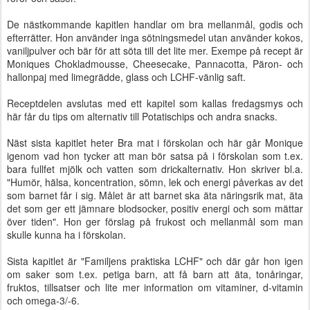
De nästkommande kapitlen handlar om bra mellanmål, godis och
efterrätter. Hon använder inga sötningsmedel utan använder kokos,
vaniljpulver och bär för att söta till det lite mer. Exempe på recept är
Moniques Chokladmousse, Cheesecake, Pannacotta, Päron- och
hallonpaj med limegrädde, glass och LCHF-vänlig saft.
Receptdelen avslutas med ett kapitel som kallas fredagsmys och
här får du tips om alternativ till Potatischips och andra snacks.
Näst sista kapitlet heter Bra mat i förskolan och här går Monique
igenom vad hon tycker att man bör satsa på i förskolan som t.ex.
bara fullfet mjölk och vatten som drickalternativ. Hon skriver bl.a.
"Humör, hälsa, koncentration, sömn, lek och energi påverkas av det
som barnet får i sig. Målet är att barnet ska äta näringsrik mat, äta
det som ger ett jämnare blodsocker, positiv energi och som mättar
över tiden". Hon ger förslag på frukost och mellanmål som man
skulle kunna ha i förskolan.
Sista kapitlet är "Familjens praktiska LCHF" och där går hon igen
om saker som t.ex. petiga barn, att få barn att äta, tonåringar,
fruktos, tillsatser och lite mer information om vitaminer, d-vitamin
och omega-3/-6.