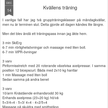
DEC
Kvällens träning
14
I vanliga fall har jag två gruppträningsklasser på måndagkvällar,
men nu är terminen slut. Detta gjorde att dagen kändes lite längre.
Men det blev ändå ett träningspass innan jag åkte hem.
3 min SkiErg
6-7 min rörlighetsövningar och massage med liten boll.
6-7 min ViPR-övningar
3 varv
Piriformisstretch med 20 roterande växelvisa axelpressar. I samma
position 12 bicepscurl. Båda med 2x10 kg hantlar
1 min Massage med liten boll
Sedan samma på andra benet
3 varv
10/arm Knästående enhandsrodd 30 kg
Enhands axelpress (23+20 kg) hö/vä
5+3/4+4 - 5+3/ 4+4 - 4+2/5+4
Massage på skuldra med smithstång