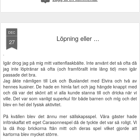
DEC
Löpning eller ...
27
Igår drog jag på mig mitt vattenflaskbälte. Inte använt det så ofta då
jag inte löptränar så ofta (och framförallt inte lång tid) men igår
passade det bra.
Jag åkte nämligen till Lek och Buslandet med Elvira och två av
hennes kusiner. De hade en himla fart och jag hängde knappt med
och då var det skönt att vi alla kunde stanna till och dricka när vi
ville. Det var som vanligt superkul för både barnen och mlg och det
blev en hel del fysisk aktivitet.
På kvällen blev det ännu mer sällskapsspel. Våra gäster hade
införskaffat ett eget Carasonnespel då de tyckte det var så roligt. Vi
la då ihop brickorna ftån mitt och deras spel vilket gjorde att
kartorna blev mycket större.