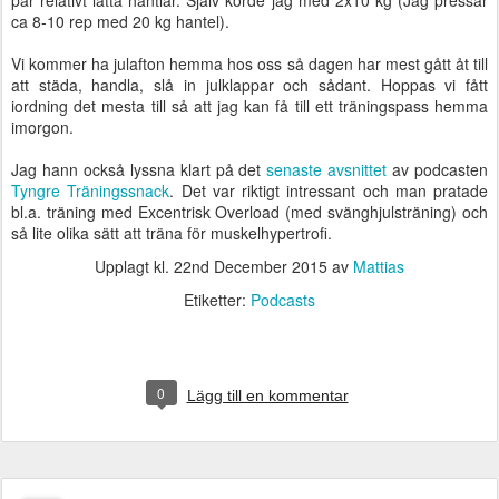
par relativt lätta hantlar. Själv körde jag med 2x10 kg (Jag pressar
ca 8-10 rep med 20 kg hantel).
Vi kommer ha julafton hemma hos oss så dagen har mest gått åt till
att städa, handla, slå in julklappar och sådant. Hoppas vi fått
iordning det mesta till så att jag kan få till ett träningspass hemma
imorgon.
Jag hann också lyssna klart på det
senaste avsnittet
av podcasten
Tyngre Träningssnack
. Det var riktigt intressant och man pratade
bl.a. träning med Excentrisk Overload (med svänghjulsträning) och
så lite olika sätt att träna för muskelhypertrofi.
Upplagt kl.
22nd December 2015
av
Mattias
Etiketter:
Podcasts
0
Lägg till en kommentar