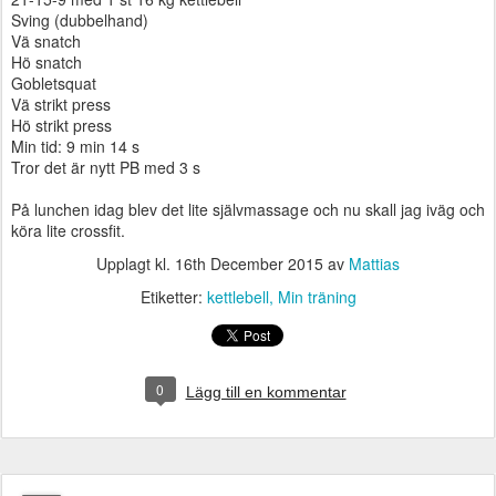
Sving (dubbelhand)
Vä snatch
Hö snatch
Gobletsquat
Vä strikt press
Hö strikt press
Min tid: 9 min 14 s
Tror det är nytt PB med 3 s
På lunchen idag blev det lite självmassage och nu skall jag iväg och
köra lite crossfit.
Upplagt kl.
16th December 2015
av
Mattias
Etiketter:
kettlebell
Min träning
0
Lägg till en kommentar