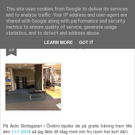
Functional Fitness by Mattias - Träningsinspiration & träningsfilmer
This site uses cookies from Google to deliver its services
and to analyze traffic. Your IP address and user-agent are
Pages
shared with Google along with performance and security
metrics to ensure quality of service, generate usage
statistics, and to detect and address abuse.
DEC
LEARN MORE
GOT IT
Träning igår
29
På Actic Slottsgatan i Örebro bjuder de på gratis träning fram tills
den
11/1 2016
så jag åkte dit idag med min fru (som har kort där).