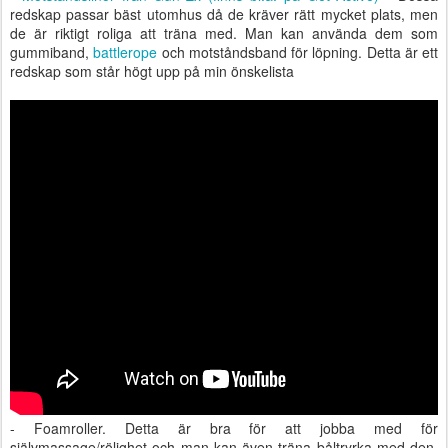
redskap passar bäst utomhus då de kräver rätt mycket plats, men
de är riktigt roliga att träna med. Man kan använda dem som
gummiband,
battlerope
och motståndsband för löpning. Detta är ett
redskap som står högt upp på min önskelista
- Foamroller. Detta är bra för att jobba med för
självmassage/rölighet och man kan även träna båltryrka med den.