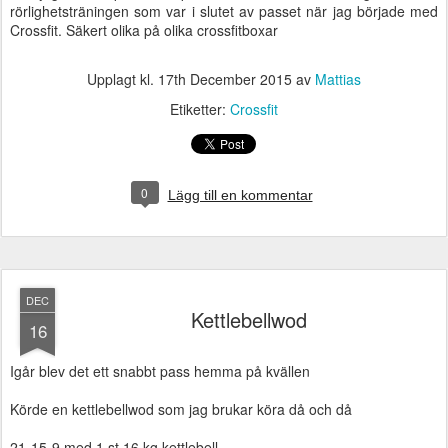
rörlighetsträningen som var i slutet av passet när jag började med
Crossfit. Säkert olika på olika crossfitboxar
Upplagt kl.
17th December 2015
av
Mattias
Etiketter:
Crossfit
0
Lägg till en kommentar
DEC
Kettlebellwod
16
Igår blev det ett snabbt pass hemma på kvällen
Körde en kettlebellwod som jag brukar köra då och då
21-15-9 med 1 st 16 kg kettlebell