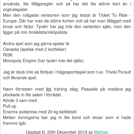
använda, lite tillägsregler och så har det lite större kort än i
orginalspelet.
Men den roligaste versionen som jag testat är Ticket To Ride -
Europe. Där har man de större korten och så har man tillägget med
broar och färjor. Tyvärr har jag inte den varianten själv, men den
ligger på min önslelista/inköpslista
Andra spel som jag gärna spelar är
Canasta (spelas med 2 kortlekar)
RISK
Monopoly Empire (har tyvärr inte det själv).
Jag är dock inte så förtjust i frågesportsspel som t.ex. Trivial Pursuit
och liknande spel.
Hann förresten med
lite
träning idag. Passade på medans jag
plockade in lite saker i förrådet.
Körde 3 varv med
Pull-up
Enarms axelpress med 20 kg kettlebell
Mellan övningarna bar jag in lite bord och stolar som vi hade
framme igår.
Upplagt kl.
25th December 2015
av
Mattias