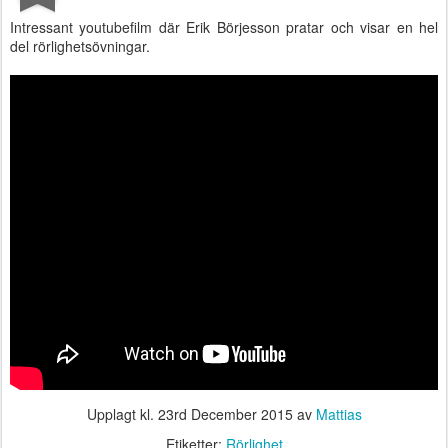
Intressant youtubefilm där Erik Börjesson pratar och visar en hel
del rörlighetsövningar.
Upplagt kl.
23rd December 2015
av
Mattias
Etiketter:
Rörlighet