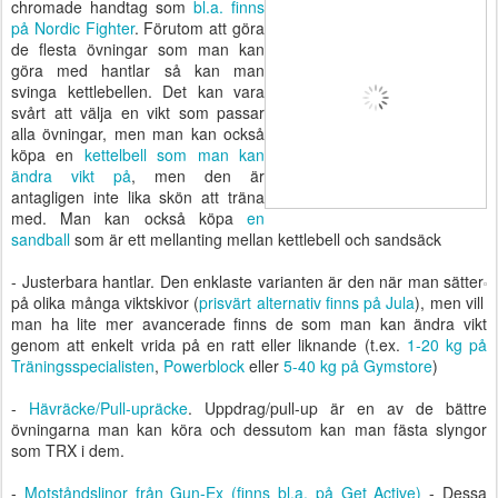
chromade handtag som
bl.a. finns
på Nordic Fighter
. Förutom att göra
de flesta övningar som man kan
göra med hantlar så kan man
svinga kettlebellen. Det kan vara
svårt att välja en vikt som passar
alla övningar, men man kan också
köpa en
kettelbell som man kan
ändra vikt på
, men den är
antagligen inte lika skön att träna
med. Man kan också köpa
en
sandball
som är ett mellanting mellan kettlebell och sandsäck
- Justerbara hantlar. Den enklaste varianten är den när man sätter
på olika många viktskivor (
prisvärt alternativ finns på Jula
), men vill
man ha lite mer avancerade finns de som man kan ändra vikt
genom att enkelt vrida på en ratt eller liknande (t.ex.
1-20 kg på
Träningsspecialisten
,
Powerblock
eller
5-40 kg på Gymstore
)
-
Hävräcke/Pull-upräcke
. Uppdrag/pull-up är en av de bättre
övningarna man kan köra och dessutom kan man fästa slyngor
som TRX i dem.
-
Motståndslinor från Gun-Ex (finns bl.a. på Get Active)
- Dessa