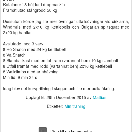
Rotaioner i 3 höjder i dragmaskin
Framåtlutad stångrodd 50 kg
Dessutom körde jag lite mer övningar utfallsövningar vid cirklarna,
Windmills med 2x16 kg kettlebells och Bulgarian splitsquat mec
2x20 kg hantlar
Avslutade med 3 varv
8 Hö Snatch med 24 kg ketttlebell
8 Vä Snatch
8 Slamballkast med en fot fram (varannat ben) 10 kg slamball
8 Utfall framåt med rodd (vartannat ben) 2x16 kg kettlebell
8 Wallclimbs med armhävning
Min tid: 9 min 34 s
Idag blev det korvgrillning i skogen och lite mer pulkaåkning.
Upplagt kl.
29th December 2015
av
Mattias
Etiketter:
Min träning
0
Lägg till en kommentar