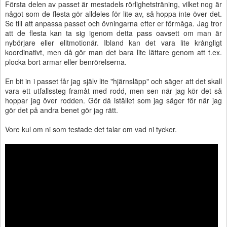
Första delen av passet är mestadels rörlighetsträning, vilket nog är
något som de flesta gör alldeles för lite av, så hoppa inte över det.
Se till att anpassa passet och övningarna efter er förmåga. Jag tror
att de flesta kan ta sig igenom detta pass oavsett om man är
nybörjare eller elitmotionär. Ibland kan det vara lite krångligt
koordinativt, men då gör man det bara lite lättare genom att t.ex.
plocka bort armar eller benrörelserna.
En bit in i passet får jag själv lite "hjärnsläpp" och säger att det skall
vara ett utfallssteg framåt med rodd, men sen när jag kör det så
hoppar jag över rodden. Gör då istället som jag säger för när jag
gör det på andra benet gör jag rätt.
Vore kul om ni som testade det talar om vad ni tycker.