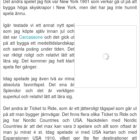
Det andra spelet jag fick var New York 1901 som verkar gå ut på att
bygga höga skyskrapor i New York, men det har jag inte hunnit
spela ännu.
Igår testade vi ett annat nytt spel
som jag köpte själv innan jul och
det var
Carcassone
och det gick ut
på att bygga ett medeltidslandskap
och samla poäng under tiden. Det
var riktigt roligt och relativt lätt att
lära sig. Det kommer jag helt klart
spela fler gånger.
Idag spelade jag även två av mina
absoluta favoritspel. Det ena är
Splendor och det är verkligen
superkul och relativt lätt att lära sig.
Det andra är Ticket to Ride, som är ett jätteroligt tågspel som går ut
på att man bygger järnvägar. Det finns flera olika Ticket to Ride och
jag har Nordic Countries och USA. Nackdelen med Nordic
Countries är att det max kan vara 3 spelare och allt som oftast är
man ju minst 4 st. Idag spelade vi med USA kartan och med
Expansionen USA 1910, vilket ger lite fler destinationer att