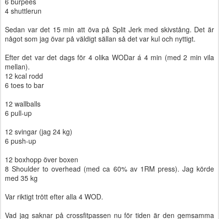
6 burpees
4 shuttlerun
Sedan var det 15 min att öva på Split Jerk med skivstång. Det är
något som jag övar på väldigt sällan så det var kul och nyttigt.
Efter det var det dags för 4 olika WODar á 4 min (med 2 min vila
mellan).
12 kcal rodd
6 toes to bar
12 wallballs
6 pull-up
12 svingar (jag 24 kg)
6 push-up
12 boxhopp över boxen
8 Shoulder to overhead (med ca 60% av 1RM press). Jag körde
med 35 kg
Var riktigt trött efter alla 4 WOD.
Vad jag saknar på crossfitpassen nu för tiden är den gemsamma