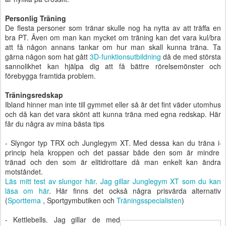
Personlig Träning
De flesta personer som tränar skulle nog ha nytta av att träffa en
bra PT. Även om man kan mycket om träning kan det vara kul/bra
att få någon annans tankar om hur man skall kunna träna. Ta
gärna någon som hat gått
3D-funktionsutbildning
då de med största
sannolikhet kan hjälpa dig att få bättre rörelsemönster och
förebygga framtida problem.
Träningsredskap
Ibland hinner man inte till gymmet eller så är det fint väder utomhus
och då kan det vara skönt att kunna träna med egna redskap. Här
får du några av mina bästa tips
- Slyngor typ TRX och Junglegym XT. Med dessa kan du träna i
princip hela kroppen och det passar både den som är mindre
tränad och den som är elitidrottare då man enkelt kan ändra
motståndet.
Läs mitt test av slungor här
.
Jag gillar Junglegym XT som du kan
läsa om här
. Här finns det också några prisvärda alternativ
(
Sporttema
, Sportgymbutiken och
Träningsspecialisten
)
- Kettlebells. Jag gillar de med