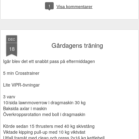
1
Visa kommentarer
DEC
Gårdagens träning
18
Igår blev det ett snabbt pass på eftermiddagen
5 min Crosstrainer
Lite ViPR-övningar
3 varv
10/sida lawnmoverrow i dragmaskin 30 kg
Baksida axlar i maskin
Överkroppsrotation med boll i dragmaskin
Körde sedan 15 thrusters med 40 kg skivstång
Viktade kipping pull-up med 10 kg viktväst
Utfall framåt med clean och press 2x16 kg kettlebell