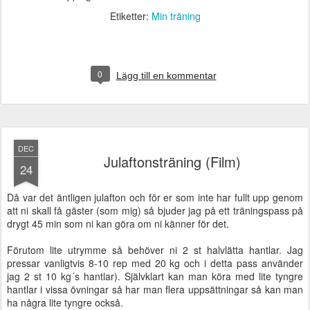
Etiketter:
Min träning
0
Lägg till en kommentar
DEC
Julaftonsträning (Film)
24
Då var det äntligen julafton och för er som inte har fullt upp genom
att ni skall få gäster (som mig) så bjuder jag på ett träningspass på
drygt 45 min som ni kan göra om ni känner för det.
Förutom lite utrymme så behöver ni 2 st halvlätta hantlar. Jag
pressar vanligtvis 8-10 rep med 20 kg och i detta pass använder
jag 2 st 10 kg´s hantlar). Självklart kan man köra med lite tyngre
hantlar i vissa övningar så har man flera uppsättningar så kan man
ha några lite tyngre också.