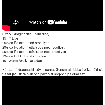
3 varv i dragmaskin (utom dips)
15-17 Dips
29/sida Rotation med bröstflyes
29/sida Rotation i utfallspos med ryggflyes
29/sida Rotation i utfallspos med bröstflyes
29/sida Dubbelhands rotation
10-12/arm Axellyft åt sidan
Här ser ni dragmaskinsövningarna. Genom att jobba i olika höjd så
tränar jag i flera plan och påverkar kroppen på olika sätt.