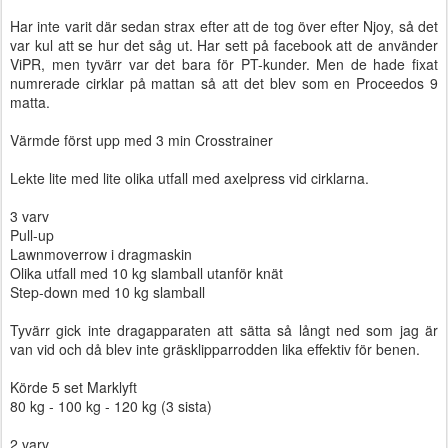
Har inte varit där sedan strax efter att de tog över efter Njoy, så det
var kul att se hur det såg ut. Har sett på facebook att de använder
ViPR, men tyvärr var det bara för PT-kunder. Men de hade fixat
numrerade cirklar på mattan så att det blev som en Proceedos 9
matta.
Värmde först upp med 3 min Crosstrainer
Lekte lite med lite olika utfall med axelpress vid cirklarna.
3 varv
Pull-up
Lawnmoverrow i dragmaskin
Olika utfall med 10 kg slamball utanför knät
Step-down med 10 kg slamball
Tyvärr gick inte dragapparaten att sätta så långt ned som jag är
van vid och då blev inte gräsklipparrodden lika effektiv för benen.
Körde 5 set Marklyft
80 kg - 100 kg - 120 kg (3 sista)
2 varv