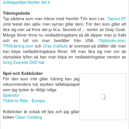
Julklappstips-böcker del 4
Träningsdvds
Typ sådana som man tränar med framför TVn som t.ex.
Tapout XT
(inte testat den själv, men syrran gillar den). För den som gillar att
lära sig mer så finns det ju bl.a. Secrets of ... serien av Gray Cook.
Många filmer finns nu nedladdningsbara så då slipper man ju frakt
och ev. tull om man beställer från USA.
Otpbooks.com
,
TRXtraining.com
och
Gray Institute
är exempel på ställen där man
kan köpa nedladdningsbara filmer. Vill man lära sig mer om de
olympiska lyften så kan man köpa en nedladdningsbar version av
Greg Everetts DVD här
Spel och Kokböcker
För den som inte gillar träning kan jag
rekommendera två stycken sällskapsspel
som jag tycker är riktigt roliga
Splendor
Ticket to Ride - Europa
Kokböcker är också ett tips och jag gillar
boken
Clean Cooking