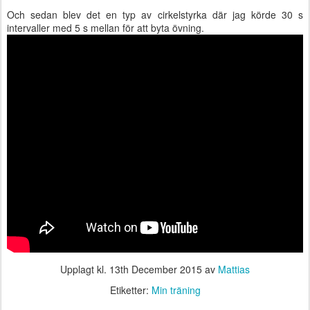
Och sedan blev det en typ av cirkelstyrka där jag körde 30 s
intervaller med 5 s mellan för att byta övning.
Upplagt kl.
13th December 2015
av
Mattias
Etiketter:
Min träning