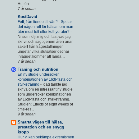
Hultén
7 år sedan
KostDavid
Fett, från fiende till vän? - Spelar
det någon roll för hälsan om man
äter mest fett eller kolhydrater?
-
Ni som följt mig och läst vad jag
skrivit och sagt genom åren anar
säkert från frågeställningen
ungefär vilka slutsatser det här
inlägget kommer att landa ...
7 år sedan
Träning och nutrition
En ny studie undersöker
kombinationen av 16:8-fasta och
styrketräning
-
Idag tänkte jag
skriva om en intressant ny studie
som undersöker kombinationen
av 16:8-fasta och styrketräning.
Studien: Effects of eight weeks of
time-res...
9 år sedan
Smarta vägen till hälsa,
prestation och en snygg
kropp
Hur vi kan bekämpa extremismen