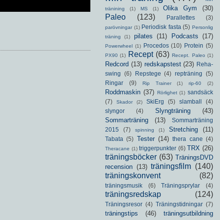
Olika Gym
(30)
tränining
(1)
MS
(1)
Paleo
(123)
Parallettes
(3)
Periodisk fasta
(5)
parövningar
(1)
Personlig
pilates
(11)
Podcasts
(17)
träning
(1)
Procedos
(10)
Protein
(5)
Powerwheel
(1)
Recept
(63)
PX90
(1)
Recept. Paleo
(1)
Redcord
(13)
redskapstest
(23)
Reha-
swing
(6)
Repstege
(4)
repträning
(5)
Ringar
(9)
Rip Trainer
(1)
rip-60
(2)
Roddmaskin
(37)
sandsäck
Rörlighet
(1)
(7)
SkiErg
(5)
slamball
(4)
Skador
(2)
Slyngträning
(43)
slyngor
(4)
Sommarträning
(13)
Sommarträning
Stretching
(11)
2015
(7)
spinning
(1)
Tester
(14)
Tabata
(5)
thera cane
(4)
TRX
(26)
triggerpunkter
(6)
Theracane
(1)
träningsböcker
(63)
TräningsDVD
träningsfilm
(140)
recension
(13)
träningskonvent
(82)
träningsmusik
(6)
Träningsprylar
(4)
träningsredskap
(124)
Träningsresor
(4)
Träningstidningar
(7)
träningstips
(46)
träningsutbildning