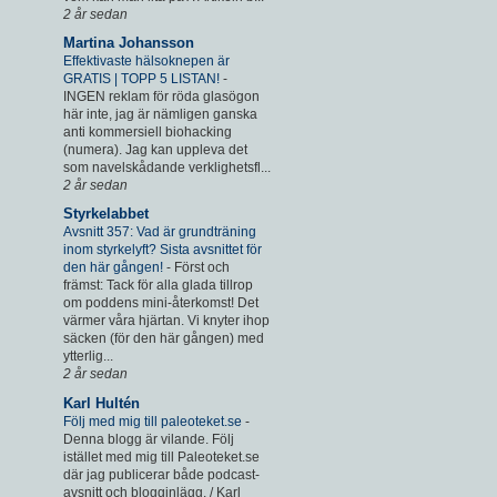
2 år sedan
Martina Johansson
Effektivaste hälsoknepen är
GRATIS | TOPP 5 LISTAN!
-
INGEN reklam för röda glasögon
här inte, jag är nämligen ganska
anti kommersiell biohacking
(numera). Jag kan uppleva det
som navelskådande verklighetsfl...
2 år sedan
Styrkelabbet
Avsnitt 357: Vad är grundträning
inom styrkelyft? Sista avsnittet för
den här gången!
-
Först och
främst: Tack för alla glada tillrop
om poddens mini-återkomst! Det
värmer våra hjärtan. Vi knyter ihop
säcken (för den här gången) med
ytterlig...
2 år sedan
Karl Hultén
Följ med mig till paleoteket.se
-
Denna blogg är vilande. Följ
istället med mig till Paleoteket.se
där jag publicerar både podcast-
avsnitt och blogginlägg. / Karl