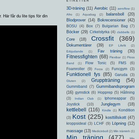
ETIKETTER
3D-träning
(11)
Aerobic
(11)
aeroflow
(1)
balansboll
(20)
Afro
(1)
Aquabag
(2)
Här får du lite tips för din
Blodprover
(14)
Bokrecensioner
(42)
BOSU
(4)
Box
(7)
Bulgarian Bag
(7)
Böcker
(29)
Cirkelstyrka
(4)
clubbells
(1)
Crossfit
(369)
Core
(18)
Dokumentärer
(39)
EP Lifefit
(2)
Fav träning
(30)
Erbjudande
(1)
Fitnessfighten
(68)
Flexibar
(1)
Floss
Flow Tonic
(5)
FMS
(6)
Band
(1)
Foamroller
(9)
Funcgym
(3)
Forza
(2)
Funktionell fys
(85)
Garuda
(3)
Gruppträning
(54)
Gluten
(2)
Gummibandsprogram
Gummiband
(7)
(16)
gymstick
(6)
Hopprep
(5)
Hållning
(3)
Iphoneappar
(5)
Indian Club
(1)
Junglegym
(18)
Joystick
(10)
kettlebell
(116)
Kondition
Kindle
(1)
Kost
(225)
kosttillskott
(47)
(3)
Löpning
(12)
kroppsideal
(3)
LCHF
(9)
massage
(13)
Medicinboll
(2)
Min träminh
(1)
Min träning
(477)
Min