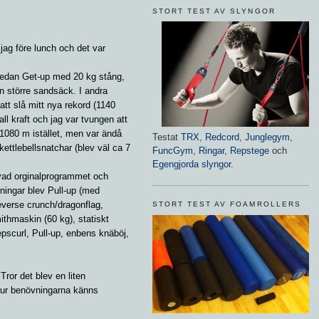
STORT TEST AV SLYNGOR
 jag före lunch och det var
 sedan Get-up med 20 kg stång,
 större sandsäck. I andra
att slå mitt nya rekord (1140
ll kraft och jag var tvungen att
 1080 m istället, men var ändå
Testat
TRX
,
Redcord
,
Junglegym
,
e kettlebellsnatchar (blev väl ca 7
FuncGym
,
Ringar
,
Repstege
och
Egengjorda slyngor
.
 vad orginalprogrammet och
ningar blev Pull-up (med
everse crunch/dragonflag,
STORT TEST AV FOAMROLLERS
mithmaskin (60 kg), statiskt
pscurl, Pull-up, enbens knäböj,
Tror det blev en liten
hur benövningarna känns