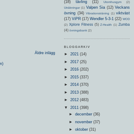
(18)
tävling
(11)
Utomhusgym
(2)
Valpen Sia
(12)
Veckans
Uträkningar
(1)
övning
(34)
viktväst
Vibrationsträning
(1)
(17)
ViPR
(17)
Wendler 5-3-1
(22)
WOD
Xplore Fitness
(5)
Zumba
(2)
Z-Health
(1)
(4)
övningsbank
(2)
BLOGGARKIV
Äldre inlägg
►
2021
(14)
►
2017
(25)
m)
►
2016
(202)
►
2015
(337)
►
2014
(370)
►
2013
(388)
►
2012
(483)
▼
2011
(398)
►
december
(36)
►
november
(37)
►
oktober
(31)