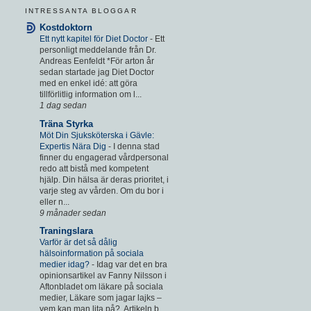
INTRESSANTA BLOGGAR
Kostdoktorn
Ett nytt kapitel för Diet Doctor
-
Ett
personligt meddelande från Dr.
Andreas Eenfeldt *För arton år
sedan startade jag Diet Doctor
med en enkel idé: att göra
tillförlitlig information om l...
1 dag sedan
Träna Styrka
Möt Din Sjuksköterska i Gävle:
Expertis Nära Dig
-
I denna stad
finner du engagerad vårdpersonal
redo att bistå med kompetent
hjälp. Din hälsa är deras prioritet, i
varje steg av vården. Om du bor i
eller n...
9 månader sedan
Traningslara
Varför är det så dålig
hälsoinformation på sociala
medier idag?
-
Idag var det en bra
opinionsartikel av Fanny Nilsson i
Aftonbladet om läkare på sociala
medier, Läkare som jagar lajks –
vem kan man lita på?. Artikeln b...