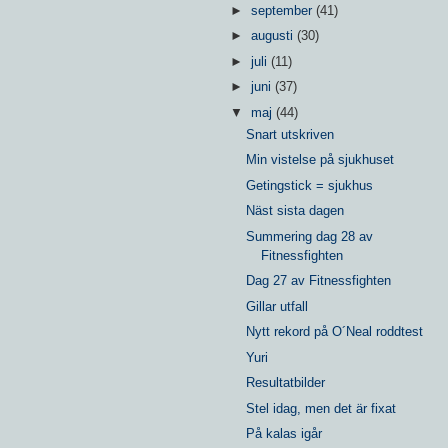
►
september
(41)
►
augusti
(30)
►
juli
(11)
►
juni
(37)
▼
maj
(44)
Snart utskriven
Min vistelse på sjukhuset
Getingstick = sjukhus
Näst sista dagen
Summering dag 28 av
Fitnessfighten
Dag 27 av Fitnessfighten
Gillar utfall
Nytt rekord på O´Neal roddtest
Yuri
Resultatbilder
Stel idag, men det är fixat
På kalas igår