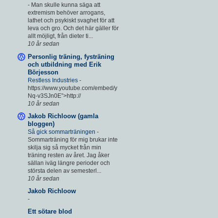
-
Man skulle kunna säga att
extremism behöver arrogans,
lathet och psykiskt svaghet för att
leva och gro. Och det här gäller för
allt möjligt, från dieter ti...
10 år sedan
Personlig träning, fysträning
och utbildning med Erik
Börjesson
Restless Industries
-
https://www.youtube.com/embed/y
Nq-v3SJn0E”>http://
10 år sedan
Jakob Richloow (gamla
bloggen)
Så gick sommarträningen
-
Sommarträning för mig brukar inte
skilja sig så mycket från min
träning resten av året. Jag åker
sällan iväg längre perioder och
största delen av semesterl...
10 år sedan
Jakob Richloow
-
Ett sötare blod