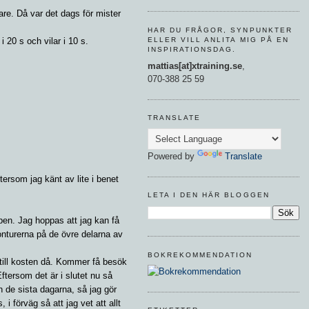
re. Då var det dags för mister
HAR DU FRÅGOR, SYNPUNKTER
ELLER VILL ANLITA MIG PÅ EN
i 20 s och vilar i 10 s.
INSPIRATIONSDAG.
mattias[at]xtraining.se
,
070-388 25 59
TRANSLATE
Powered by
Translate
ersom jag känt av lite i benet
LETA I DEN HÄR BLOGGEN
en. Jag hoppas att jag kan få
konturerna på de övre delarna av
BOKREKOMMENDATION
å till kosten då. Kommer få besök
Eftersom det är i slutet nu så
 de sista dagarna, så jag gör
 i förväg så att jag vet att allt