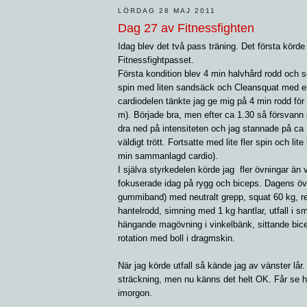
LÖRDAG 28 MAJ 2011
Dag 27 av Fitnessfighten
Idag blev det två pass träning. Det första körde
Fitnessfightpasset.
Första kondition blev 4 min halvhård rodd och
spin med liten sandsäck och Cleansquat med en
cardiodelen tänkte jag ge mig på 4 min rodd för 
m). Började bra, men efter ca 1.30 så försvann a
dra ned på intensiteten och jag stannade på ca
väldigt trött. Fortsatte med lite fler spin och lit
min sammanlagd cardio).
I själva styrkedelen körde jag fler övningar än
fokuserade idag på rygg och biceps. Dagens öv
gummiband) med neutralt grepp, squat 60 kg, r
hantelrodd, simning med 1 kg hantlar, utfall i s
hängande magövning i vinkelbänk, sittande bice
rotation med boll i dragmskin.
När jag körde utfall så kände jag av vänster lår. 
sträckning, men nu känns det helt OK. Får se 
imorgon.