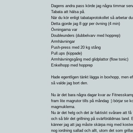
Dagens andra pass körde jag några timmar sena
Tabata att hälsa på.
När du kör enligt tabataprotokollet så arbetar du 
Detta gjorde jag 8 ggr per övning (4 min)
Övningarna var
Doubleunders (dubbelvarv med hopprep)
Armhävningar
Push-press med 20 kg stång
Pull.ups (kippade)
Armhävningsgång med glidplattor (flow tonic)
Enkelhopp med hopprep
Hade egentligen tänkt lägga in boxhopp, men eft
så valde jag bort den.
Nu är det bara några dagar kvar av Fitnesskamp
fram lite magrutor tills på måndag :) börjar se 
magmuklerna.
Nu är det helg och det är faktiskt svårare att f
och så blir det grillning på svärföräldrnas land. 
känner jag att jag måste skärpa mig med kosten
nog iordning sallad och allt, utom det som grillas,