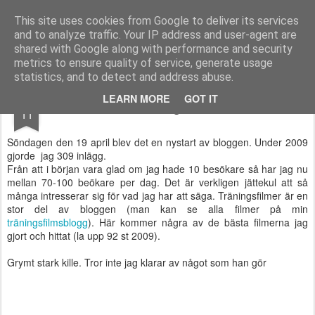
Functional Fitness by Mattias - Träningsinspiration & träningsfilmer
This site uses cookies from Google to deliver its services
and to analyze traffic. Your IP address and user-agent are
Pages
shared with Google along with performance and security
metrics to ensure quality of service, generate usage
statistics, and to detect and address abuse.
JAN
LEARN MORE
GOT IT
De bästa träningsfilmerna 2009
11
Söndagen den 19 april blev det en nystart av bloggen. Under 2009
gjorde jag 309 inlägg.
Från att i början vara glad om jag hade 10 besökare så har jag nu
mellan 70-100 beökare per dag. Det är verkligen jättekul att så
många intresserar sig för vad jag har att säga. Träningsfilmer är en
stor del av bloggen (man kan se alla filmer på min
träningsfilmsblogg
). Här kommer några av de bästa filmerna jag
gjort och hittat (la upp 92 st 2009).
Grymt stark kille. Tror inte jag klarar av något som han gör