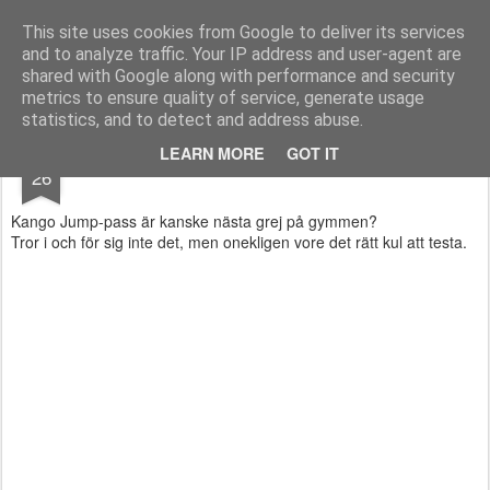
Functional Fitness by Mattias - Träningsinspiration & träningsfilmer
This site uses cookies from Google to deliver its services
and to analyze traffic. Your IP address and user-agent are
Pages
shared with Google along with performance and security
metrics to ensure quality of service, generate usage
statistics, and to detect and address abuse.
JAN
LEARN MORE
GOT IT
Nästa trend?
26
Kango Jump-pass är kanske nästa grej på gymmen?
Tror i och för sig inte det, men onekligen vore det rätt kul att testa.