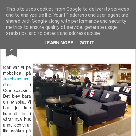
Functional Fitness by Mattias - Träningsinspiration & träningsfilmer
This site uses cookies from Google to deliver its services
and to analyze traffic. Your IP address and user-agent are
Pages
shared with Google along with performance and security
metrics to ensure quality of service, generate usage
statistics, and to detect and address abuse.
JAN
LEARN MORE
GOT IT
Möbelrea
9
Igår var vi på
möbelrea på
Jakobssonsm
öbler
i
Odensbacken.
Det blev bara
en ny soffa. Vi
har ju inte
kommit in i
vårat nya hus
ännu och vi är
lite osäkra på