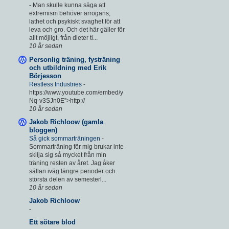
-
Man skulle kunna säga att
extremism behöver arrogans,
lathet och psykiskt svaghet för att
leva och gro. Och det här gäller för
allt möjligt, från dieter ti...
10 år sedan
Personlig träning, fysträning
och utbildning med Erik
Börjesson
Restless Industries
-
https://www.youtube.com/embed/y
Nq-v3SJn0E”>http://
10 år sedan
Jakob Richloow (gamla
bloggen)
Så gick sommarträningen
-
Sommarträning för mig brukar inte
skilja sig så mycket från min
träning resten av året. Jag åker
sällan iväg längre perioder och
största delen av semesterl...
10 år sedan
Jakob Richloow
-
Ett sötare blod