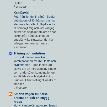
Hultén
7 år sedan
KostDavid
Fett, från fiende till vän? - Spelar
det någon roll för hälsan om man
äter mest fett eller kolhydrater?
-
Ni som följt mig och läst vad jag
skrivit och sagt genom åren anar
säkert från frågeställningen
ungefär vilka slutsatser det här
inlägget kommer att landa ...
7 år sedan
Träning och nutrition
En ny studie undersöker
kombinationen av 16:8-fasta och
styrketräning
-
Idag tänkte jag
skriva om en intressant ny studie
som undersöker kombinationen
av 16:8-fasta och styrketräning.
Studien: Effects of eight weeks of
time-res...
9 år sedan
Smarta vägen till hälsa,
prestation och en snygg
kropp
Hur vi kan bekämpa extremismen