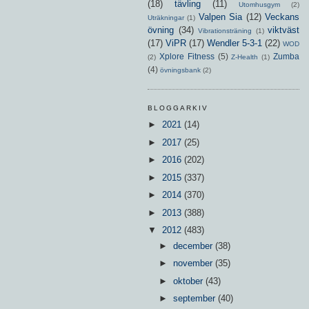
(18)
tävling
(11)
Utomhusgym
(2)
Valpen Sia
(12)
Veckans
Uträkningar
(1)
övning
(34)
viktväst
Vibrationsträning
(1)
(17)
ViPR
(17)
Wendler 5-3-1
(22)
WOD
Xplore Fitness
(5)
Zumba
(2)
Z-Health
(1)
(4)
övningsbank
(2)
BLOGGARKIV
►
2021
(14)
►
2017
(25)
►
2016
(202)
►
2015
(337)
►
2014
(370)
►
2013
(388)
▼
2012
(483)
►
december
(38)
►
november
(35)
►
oktober
(43)
►
september
(40)