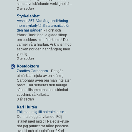
som navelskådande verklighetsfl...
2 år sedan
Styrkelabbet
Avsnitt 357: Vad är grundträning
inom styrkelyft? Sista avsnittet för
den här gången!
-
Först och
främst: Tack för alla glada tillrop
om poddens mini-återkomst! Det
värmer våra hjärtan. Vi knyter ihop
säcken (för den här gången) med
ytterlig...
2 år sedan
Kostdoktorn
Zoodles Carbonara
-
Det går
utmärkt att njuta av en krämig
Carbonara även om man inte äter
pasta. Här serveras den härliga
såsen tillsammans med strimlad
zucchini, så kallad...
3 år sedan
Karl Hultén
Följ med mig till paleoteket.se
-
Denna blogg är vilande. Följ
istället med mig till Paleoteket.se
där jag publicerar både podcast-
avsnitt och blogginlägg. / Karl