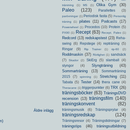
Olika Gym
(30)
tränining
(1)
MS
(1)
Paleo
(123)
Parallettes
(3)
Periodisk fasta
(5)
parövningar
(1)
Personlig
pilates
(11)
Podcasts
(17)
träning
(1)
Procedos
(10)
Protein
(5)
Powerwheel
(1)
Recept
(63)
PX90
(1)
Recept. Paleo
(1)
Redcord
(13)
redskapstest
(23)
Reha-
swing
(6)
Repstege
(4)
repträning
(5)
Ringar
(9)
Rip Trainer
(1)
rip-60
(2)
Roddmaskin
(37)
sandsäck
Rörlighet
(1)
(7)
SkiErg
(5)
slamball
(4)
Skador
(2)
Slyngträning
(43)
slyngor
(4)
Sommarträning
(13)
Sommarträning
Stretching
(11)
2015
(7)
spinning
(1)
Tester
(14)
Tabata
(5)
thera cane
(4)
TRX
(26)
triggerpunkter
(6)
Theracane
(1)
träningsböcker
(63)
TräningsDVD
träningsfilm
(140)
recension
(13)
träningskonvent
(82)
träningsmusik
(6)
Träningsprylar
(4)
Äldre inlägg
träningsredskap
(124)
Träningsresor
(4)
Träningstidningar
(7)
m)
träningstips
(46)
träningsutbildning