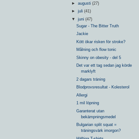
►
augusti
(27)
►
juli
(41)
▼
juni
(47)
Sugar - The Bitter Truth
Jackie
Kött ökar risken för stroke?
Målning och flow tonic
Skinny on obesity - del 5
Det var ett tag sedan jag körde
marklyft
2 dagars träning
Blodprovsresultat - Kolesterol
Allergi
1 mil löpning
Garanterat utan
bekämpningsmedel
Bulgarian split squat =
träningsvärk imorgon?
Häftiga T-shirts