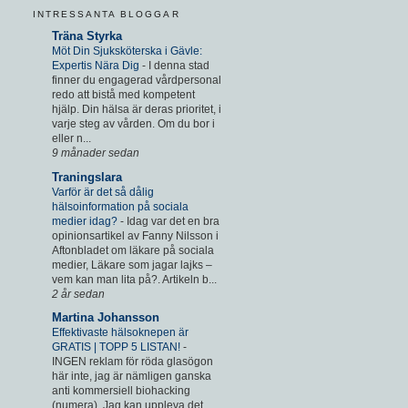
INTRESSANTA BLOGGAR
Träna Styrka
Möt Din Sjuksköterska i Gävle:
Expertis Nära Dig
-
I denna stad
finner du engagerad vårdpersonal
redo att bistå med kompetent
hjälp. Din hälsa är deras prioritet, i
varje steg av vården. Om du bor i
eller n...
9 månader sedan
Traningslara
Varför är det så dålig
hälsoinformation på sociala
medier idag?
-
Idag var det en bra
opinionsartikel av Fanny Nilsson i
Aftonbladet om läkare på sociala
medier, Läkare som jagar lajks –
vem kan man lita på?. Artikeln b...
2 år sedan
Martina Johansson
Effektivaste hälsoknepen är
GRATIS | TOPP 5 LISTAN!
-
INGEN reklam för röda glasögon
här inte, jag är nämligen ganska
anti kommersiell biohacking
(numera). Jag kan uppleva det