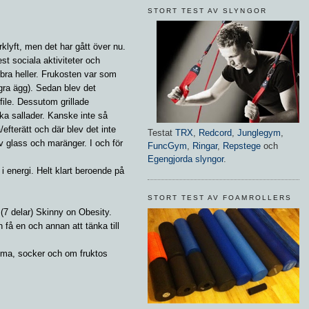
STORT TEST AV SLYNGOR
klyft, men det har gått över nu.
est sociala aktiviteter och
t bra heller. Frukosten var som
gra ägg). Sedan blev det
file. Dessutom grillade
ika sallader. Kanske inte så
efterätt och där blev det inte
Testat
TRX
,
Redcord
,
Junglegym
,
 glass och maränger. I och för
FuncGym
,
Ringar
,
Repstege
och
Egengjorda slyngor
.
p i energi. Helt klart beroende på
STORT TEST AV FOAMROLLERS
 (7 delar) Skinny on Obesity.
 få en och annan att tänka till
tma, socker och om fruktos