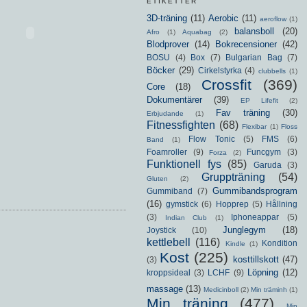
ETIKETTER
3D-träning
(11)
Aerobic
(11)
aeroflow
(1)
balansboll
(20)
Afro
(1)
Aquabag
(2)
Blodprover
(14)
Bokrecensioner
(42)
BOSU
(4)
Box
(7)
Bulgarian Bag
(7)
Böcker
(29)
Cirkelstyrka
(4)
clubbells
(1)
Crossfit
(369)
Core
(18)
Dokumentärer
(39)
EP Lifefit
(2)
Fav träning
(30)
Erbjudande
(1)
Fitnessfighten
(68)
Flexibar
(1)
Floss
Flow Tonic
(5)
FMS
(6)
Band
(1)
Foamroller
(9)
Funcgym
(3)
Forza
(2)
Funktionell fys
(85)
Garuda
(3)
Gruppträning
(54)
Gluten
(2)
Gummibandsprogram
Gummiband
(7)
(16)
gymstick
(6)
Hopprep
(5)
Hållning
(3)
Iphoneappar
(5)
Indian Club
(1)
Junglegym
(18)
Joystick
(10)
kettlebell
(116)
Kondition
Kindle
(1)
Kost
(225)
kosttillskott
(47)
(3)
Löpning
(12)
kroppsideal
(3)
LCHF
(9)
massage
(13)
Medicinboll
(2)
Min träminh
(1)
Min träning
(477)
Min