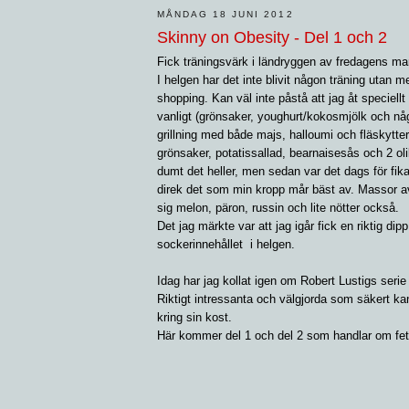
MÅNDAG 18 JUNI 2012
Skinny on Obesity - Del 1 och 2
Fick träningsvärk i ländryggen av fredagens mar
I helgen har det inte blivit någon träning utan m
shopping. Kan väl inte påstå att jag åt speciell
vanligt (grönsaker, youghurt/kokosmjölk och nå
grillning med både majs, halloumi och fläskytter
grönsaker, potatissallad, bearnaisesås och 2 ol
dumt det heller, men sedan var det dags för fika/
direk det som min kropp mår bäst av. Massor av
sig melon, päron, russin och lite nötter också.
Det jag märkte var att jag igår fick en riktig dip
sockerinnehållet i helgen.
Idag har jag kollat igen om Robert Lustigs serie
Riktigt intressanta och välgjorda som säkert kan
kring sin kost.
Här kommer del 1 och del 2 som handlar om fe