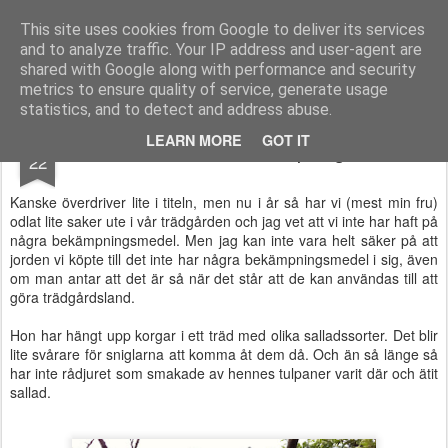
Functional Fitness by Mattias - Träningsinspiration & träningsfilmer
This site uses cookies from Google to deliver its services
and to analyze traffic. Your IP address and user-agent are
Pages
shared with Google along with performance and security
metrics to ensure quality of service, generate usage
statistics, and to detect and address abuse.
JUN
LEARN MORE
GOT IT
Garanterat utan bekämpningsmedel
22
Kanske överdriver lite i titeln, men nu i år så har vi (mest min fru)
odlat lite saker ute i vår trädgården och jag vet att vi inte har haft på
några bekämpningsmedel. Men jag kan inte vara helt säker på att
jorden vi köpte till det inte har några bekämpningsmedel i sig, även
om man antar att det är så när det står att de kan användas till att
göra trädgårdsland.
Hon har hängt upp korgar i ett träd med olika salladssorter. Det blir
lite svårare för sniglarna att komma åt dem då. Och än så länge så
har inte rådjuret som smakade av hennes tulpaner varit där och ätit
sallad.