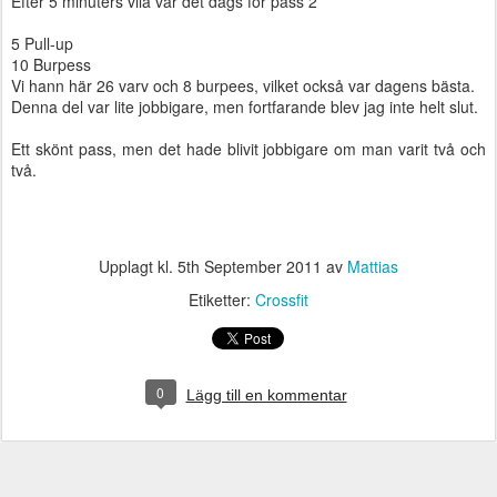
Efter 5 minuters vila var det dags för pass 2
5 Pull-up
10 Burpess
Vi hann här 26 varv och 8 burpees, vilket också var dagens bästa.
Denna del var lite jobbigare, men fortfarande blev jag inte helt slut.
Ett skönt pass, men det hade blivit jobbigare om man varit två och
två.
Upplagt kl.
5th September 2011
av
Mattias
Etiketter:
Crossfit
0
Lägg till en kommentar