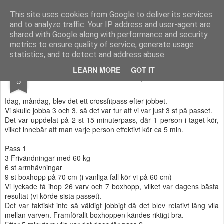
Functional Fitness by Mattias - Träningsinspiration & träningsfilmer
This site uses cookies from Google to deliver its services
and to analyze traffic. Your IP address and user-agent are
Pages
shared with Google along with performance and security
metrics to ensure quality of service, generate usage
statistics, and to detect and address abuse.
SEP
LEARN MORE
GOT IT
Crossfit efter jobbet
5
Idag, måndag, blev det ett crossfitpass efter jobbet.
Vi skulle jobba 3 och 3, så det var tur att vi var just 3 st på passet.
Det var uppdelat på 2 st 15 minuterpass, där 1 person i taget kör,
vilket innebär att man varje person effektivt kör ca 5 min.
Pass 1
3 Frivändningar med 60 kg
6 st armhävningar
9 st boxhopp på 70 cm (i vanliga fall kör vi på 60 cm)
Vi lyckade få ihop 26 varv och 7 boxhopp, vilket var dagens bästa
resultat (vi körde sista passet).
Det var faktiskt inte så väldigt jobbigt då det blev relativt lång vila
mellan varven. Framförallt boxhoppen kändes riktigt bra.