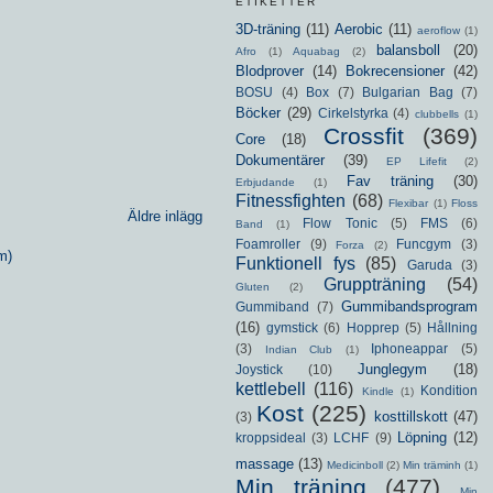
ETIKETTER
3D-träning
(11)
Aerobic
(11)
aeroflow
(1)
balansboll
(20)
Afro
(1)
Aquabag
(2)
Blodprover
(14)
Bokrecensioner
(42)
BOSU
(4)
Box
(7)
Bulgarian Bag
(7)
Böcker
(29)
Cirkelstyrka
(4)
clubbells
(1)
Crossfit
(369)
Core
(18)
Dokumentärer
(39)
EP Lifefit
(2)
Fav träning
(30)
Erbjudande
(1)
Fitnessfighten
(68)
Flexibar
(1)
Floss
Äldre inlägg
Flow Tonic
(5)
FMS
(6)
Band
(1)
Foamroller
(9)
Funcgym
(3)
Forza
(2)
m)
Funktionell fys
(85)
Garuda
(3)
Gruppträning
(54)
Gluten
(2)
Gummibandsprogram
Gummiband
(7)
(16)
gymstick
(6)
Hopprep
(5)
Hållning
(3)
Iphoneappar
(5)
Indian Club
(1)
Junglegym
(18)
Joystick
(10)
kettlebell
(116)
Kondition
Kindle
(1)
Kost
(225)
kosttillskott
(47)
(3)
Löpning
(12)
kroppsideal
(3)
LCHF
(9)
massage
(13)
Medicinboll
(2)
Min träminh
(1)
Min träning
(477)
Min