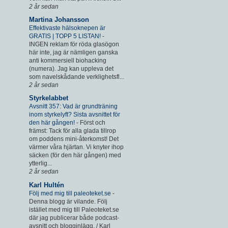
2 år sedan
Martina Johansson
Effektivaste hälsoknepen är
GRATIS | TOPP 5 LISTAN!
-
INGEN reklam för röda glasögon
här inte, jag är nämligen ganska
anti kommersiell biohacking
(numera). Jag kan uppleva det
som navelskådande verklighetsfl...
2 år sedan
Styrkelabbet
Avsnitt 357: Vad är grundträning
inom styrkelyft? Sista avsnittet för
den här gången!
-
Först och
främst: Tack för alla glada tillrop
om poddens mini-återkomst! Det
värmer våra hjärtan. Vi knyter ihop
säcken (för den här gången) med
ytterlig...
2 år sedan
Karl Hultén
Följ med mig till paleoteket.se
-
Denna blogg är vilande. Följ
istället med mig till Paleoteket.se
där jag publicerar både podcast-
avsnitt och blogginlägg. / Karl