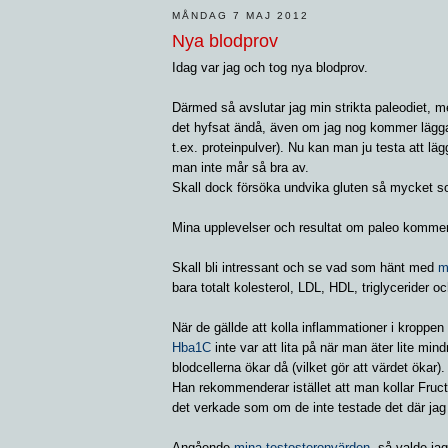
MÅNDAG 7 MAJ 2012
Nya blodprov
Idag var jag och tog nya blodprov.
Därmed så avslutar jag min strikta paleodiet, m
det hyfsat ändå, även om jag nog kommer lägga t
t.ex. proteinpulver). Nu kan man ju testa att läg
man inte mår så bra av.
Skall dock försöka undvika gluten så mycket so
Mina upplevelser och resultat om paleo kommer 
Skall bli intressant och se vad som hänt med
m
bara totalt kolesterol, LDL, HDL, triglycerider 
När de gällde att kolla inflammationer i kroppe
Hba1C
inte var att lita på när man äter lite min
blodcellerna ökar då (vilket gör att värdet ökar).
Han rekommenderar istället att man kollar Fru
det verkade som om de inte testade det där jag 
Angående
mina testosteronvärden
, så valde jag