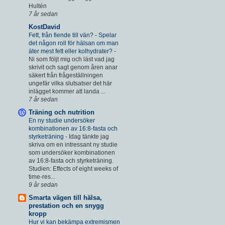
Hultén
7 år sedan
KostDavid
Fett, från fiende till vän? - Spelar
det någon roll för hälsan om man
äter mest fett eller kolhydrater?
-
Ni som följt mig och läst vad jag
skrivit och sagt genom åren anar
säkert från frågeställningen
ungefär vilka slutsatser det här
inlägget kommer att landa ...
7 år sedan
Träning och nutrition
En ny studie undersöker
kombinationen av 16:8-fasta och
styrketräning
-
Idag tänkte jag
skriva om en intressant ny studie
som undersöker kombinationen
av 16:8-fasta och styrketräning.
Studien: Effects of eight weeks of
time-res...
9 år sedan
Smarta vägen till hälsa,
prestation och en snygg
kropp
Hur vi kan bekämpa extremismen