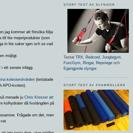
STORT TEST AV SLYNGOR
en jag kommer att försöka följa
ill lite mejeriprodukter (som
ga in lite saker igen och se vad
m möjligt.
Testat
TRX
,
Redcord
,
Junglegym
,
FuncGym
,
Ringar
,
Repstege
och
i ett senare inlägg.
Egengjorda slyngor
.
ina kolesterolvärden
(testatade
och APO-kvoten).
STORT TEST AV FOAMROLLERS
n så menade ju
Chris Kresser att
dre kolhydrater då livslängden på
ctosamine. Frågade om det, men
var.
 att inte testa dem, utan istället