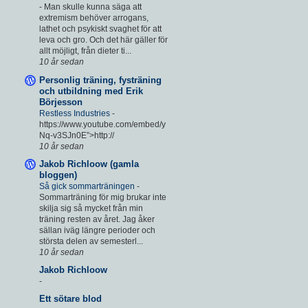
-
Man skulle kunna säga att
extremism behöver arrogans,
lathet och psykiskt svaghet för att
leva och gro. Och det här gäller för
allt möjligt, från dieter ti...
10 år sedan
Personlig träning, fysträning
och utbildning med Erik
Börjesson
Restless Industries
-
https://www.youtube.com/embed/y
Nq-v3SJn0E”>http://
10 år sedan
Jakob Richloow (gamla
bloggen)
Så gick sommarträningen
-
Sommarträning för mig brukar inte
skilja sig så mycket från min
träning resten av året. Jag åker
sällan iväg längre perioder och
största delen av semesterl...
10 år sedan
Jakob Richloow
-
Ett sötare blod