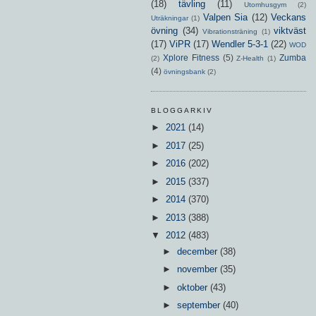
(18)
tävling
(11)
Utomhusgym
(2)
Valpen Sia
(12)
Veckans
Uträkningar
(1)
övning
(34)
viktväst
Vibrationsträning
(1)
(17)
ViPR
(17)
Wendler 5-3-1
(22)
WOD
Xplore Fitness
(5)
Zumba
(2)
Z-Health
(1)
(4)
övningsbank
(2)
BLOGGARKIV
►
2021
(14)
►
2017
(25)
►
2016
(202)
►
2015
(337)
►
2014
(370)
►
2013
(388)
▼
2012
(483)
►
december
(38)
►
november
(35)
►
oktober
(43)
►
september
(40)