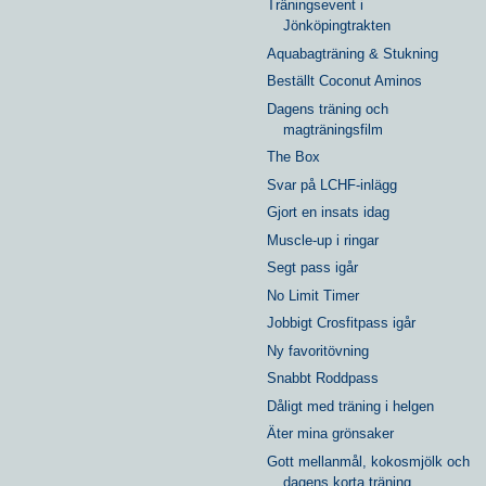
Träningsevent i
Jönköpingtrakten
Aquabagträning & Stukning
Beställt Coconut Aminos
Dagens träning och
magträningsfilm
The Box
Svar på LCHF-inlägg
Gjort en insats idag
Muscle-up i ringar
Segt pass igår
No Limit Timer
Jobbigt Crosfitpass igår
Ny favoritövning
Snabbt Roddpass
Dåligt med träning i helgen
Äter mina grönsaker
Gott mellanmål, kokosmjölk och
dagens korta träning