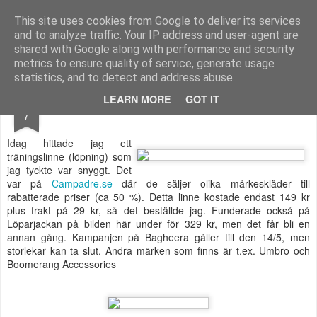
Functional Fitness by Mattias - Träningsinspiration & träningsfilmer
This site uses cookies from Google to deliver its services
and to analyze traffic. Your IP address and user-agent are
Pages
shared with Google along with performance and security
metrics to ensure quality of service, generate usage
statistics, and to detect and address abuse.
MAY
LEARN MORE
GOT IT
Träningslinne från Bagheera
7
Idag hittade jag ett
träningslinne (löpning) som
jag tyckte var snyggt. Det
var på
Campadre.se
där de säljer olika märkeskläder till
rabatterade priser (ca 50 %). Detta linne kostade endast 149 kr
plus frakt på 29 kr, så det beställde jag. Funderade också på
Löparjackan på bilden här under för 329 kr, men det får bli en
annan gång. Kampanjen på Bagheera gäller till den 14/5, men
storlekar kan ta slut. Andra märken som finns är t.ex. Umbro och
Boomerang Accessories