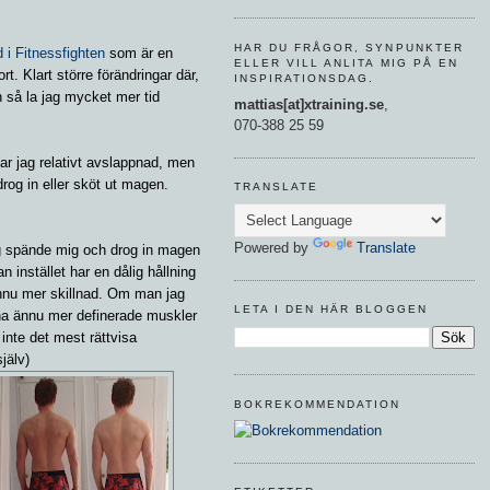
HAR DU FRÅGOR, SYNPUNKTER
 i Fitnessfighten
som är en
ELLER VILL ANLITA MIG PÅ EN
t. Klart större förändringar där,
INSPIRATIONSDAG.
 så la jag mycket mer tid
mattias[at]xtraining.se
,
070-388 25 59
 var jag relativt avslappnad, men
drog in eller sköt ut magen.
TRANSLATE
Powered by
Translate
ag spände mig och drog in magen
 instället har en dålig hållning
ännu mer skillnad. Om man jag
LETA I DEN HÄR BLOGGEN
 ha ännu mer definerade muskler
 inte det mest rättvisa
jälv)
BOKREKOMMENDATION