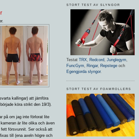
STORT TEST AV SLYNGOR
r
r.
Testat
TRX
,
Redcord
,
Junglegym
,
FuncGym
,
Ringar
,
Repstege
och
Egengjorda slyngor
.
STORT TEST AV FOAMROLLERS
svarta kallingar) att jämföra
började köra strikt den 19/3).
r på om jag inte förlorat lite
 kameran är lite olika och även
v fett försvunnit. Ser också att
ixas till (ena axeln högre och