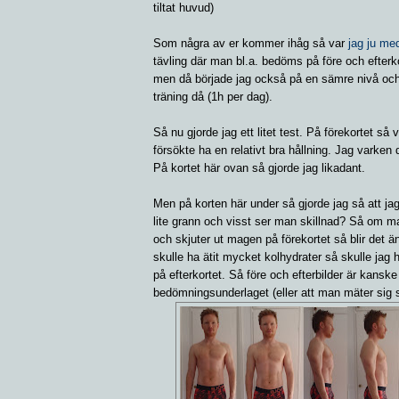
tiltat huvud)
Som några av er kommer ihåg så var
jag ju med
tävling där man bl.a. bedöms på före och efterkor
men då började jag också på en sämre nivå och
träning då (1h per dag).
Så nu gjorde jag ett litet test. På förekortet så
försökte ha en relativt bra hållning. Jag varken 
På kortet här ovan så gjorde jag likadant.
Men på korten här under så gjorde jag så att j
lite grann och visst ser man skillnad? Så om man
och skjuter ut magen på förekortet så blir det 
skulle ha ätit mycket kolhydrater så skulle jag
på efterkortet. Så före och efterbilder är kanske
bedömningsunderlaget (eller att man mäter sig s