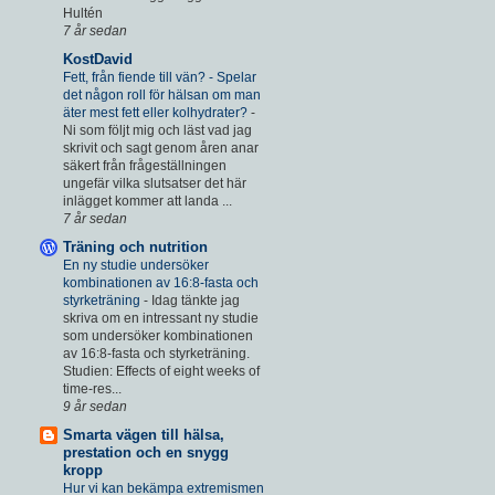
Hultén
7 år sedan
KostDavid
Fett, från fiende till vän? - Spelar
det någon roll för hälsan om man
äter mest fett eller kolhydrater?
-
Ni som följt mig och läst vad jag
skrivit och sagt genom åren anar
säkert från frågeställningen
ungefär vilka slutsatser det här
inlägget kommer att landa ...
7 år sedan
Träning och nutrition
En ny studie undersöker
kombinationen av 16:8-fasta och
styrketräning
-
Idag tänkte jag
skriva om en intressant ny studie
som undersöker kombinationen
av 16:8-fasta och styrketräning.
Studien: Effects of eight weeks of
time-res...
9 år sedan
Smarta vägen till hälsa,
prestation och en snygg
kropp
Hur vi kan bekämpa extremismen