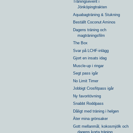
Träningsevent i
Jönköpingtrakten
Aquabagträning & Stukning
Beställt Coconut Aminos
Dagens träning och
magträningsfilm
The Box
Svar på LCHF-inlägg
Gjort en insats idag
Muscle-up i ringar
Segt pass igår
No Limit Timer
Jobbigt Crosfitpass igår
Ny favoritövning
Snabbt Roddpass
Dåligt med träning i helgen
Äter mina grönsaker
Gott mellanmål, kokosmjölk och
dagens korta träning