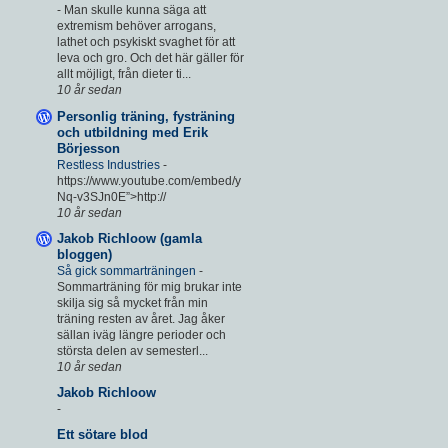
-
Man skulle kunna säga att
extremism behöver arrogans,
lathet och psykiskt svaghet för att
leva och gro. Och det här gäller för
allt möjligt, från dieter ti...
10 år sedan
Personlig träning, fysträning
och utbildning med Erik
Börjesson
Restless Industries
-
https://www.youtube.com/embed/y
Nq-v3SJn0E”>http://
10 år sedan
Jakob Richloow (gamla
bloggen)
Så gick sommarträningen
-
Sommarträning för mig brukar inte
skilja sig så mycket från min
träning resten av året. Jag åker
sällan iväg längre perioder och
största delen av semesterl...
10 år sedan
Jakob Richloow
-
Ett sötare blod