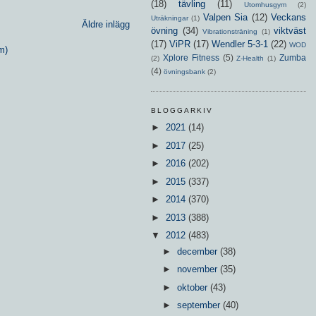
(18)
tävling
(11)
Utomhusgym
(2)
Valpen Sia
(12)
Veckans
Uträkningar
(1)
Äldre inlägg
övning
(34)
viktväst
Vibrationsträning
(1)
(17)
ViPR
(17)
Wendler 5-3-1
(22)
WOD
m)
Xplore Fitness
(5)
Zumba
(2)
Z-Health
(1)
(4)
övningsbank
(2)
BLOGGARKIV
►
2021
(14)
►
2017
(25)
►
2016
(202)
►
2015
(337)
►
2014
(370)
►
2013
(388)
▼
2012
(483)
►
december
(38)
►
november
(35)
►
oktober
(43)
►
september
(40)