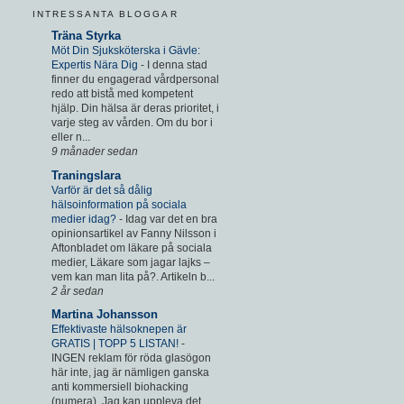
INTRESSANTA BLOGGAR
Träna Styrka
Möt Din Sjuksköterska i Gävle:
Expertis Nära Dig
-
I denna stad
finner du engagerad vårdpersonal
redo att bistå med kompetent
hjälp. Din hälsa är deras prioritet, i
varje steg av vården. Om du bor i
eller n...
9 månader sedan
Traningslara
Varför är det så dålig
hälsoinformation på sociala
medier idag?
-
Idag var det en bra
opinionsartikel av Fanny Nilsson i
Aftonbladet om läkare på sociala
medier, Läkare som jagar lajks –
vem kan man lita på?. Artikeln b...
2 år sedan
Martina Johansson
Effektivaste hälsoknepen är
GRATIS | TOPP 5 LISTAN!
-
INGEN reklam för röda glasögon
här inte, jag är nämligen ganska
anti kommersiell biohacking
(numera). Jag kan uppleva det