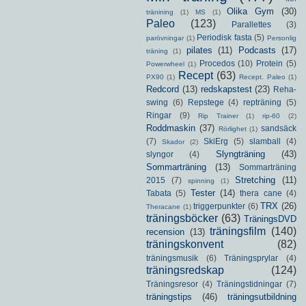
Olika Gym
(30)
tränining
(1)
MS
(1)
Paleo
(123)
Parallettes
(3)
Periodisk fasta
(5)
parövningar
(1)
Personlig
pilates
(11)
Podcasts
(17)
träning
(1)
Procedos
(10)
Protein
(5)
Powerwheel
(1)
Recept
(63)
PX90
(1)
Recept. Paleo
(1)
Redcord
(13)
redskapstest
(23)
Reha-
swing
(6)
Repstege
(4)
repträning
(5)
Ringar
(9)
Rip Trainer
(1)
rip-60
(2)
Roddmaskin
(37)
sandsäck
Rörlighet
(1)
(7)
SkiErg
(5)
slamball
(4)
Skador
(2)
Slyngträning
(43)
slyngor
(4)
Sommarträning
(13)
Sommarträning
Stretching
(11)
2015
(7)
spinning
(1)
Tester
(14)
Tabata
(5)
thera cane
(4)
TRX
(26)
triggerpunkter
(6)
Theracane
(1)
träningsböcker
(63)
TräningsDVD
träningsfilm
(140)
recension
(13)
träningskonvent
(82)
träningsmusik
(6)
Träningsprylar
(4)
träningsredskap
(124)
Träningsresor
(4)
Träningstidningar
(7)
träningstips
(46)
träningsutbildning