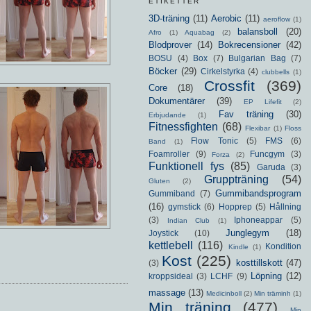
ETIKETTER
3D-träning
(11)
Aerobic
(11)
aeroflow
(1)
balansboll
(20)
Afro
(1)
Aquabag
(2)
Blodprover
(14)
Bokrecensioner
(42)
BOSU
(4)
Box
(7)
Bulgarian Bag
(7)
Böcker
(29)
Cirkelstyrka
(4)
clubbells
(1)
Crossfit
(369)
Core
(18)
Dokumentärer
(39)
EP Lifefit
(2)
Fav träning
(30)
Erbjudande
(1)
Fitnessfighten
(68)
Flexibar
(1)
Floss
Flow Tonic
(5)
FMS
(6)
Band
(1)
Foamroller
(9)
Funcgym
(3)
Forza
(2)
Funktionell fys
(85)
Garuda
(3)
Gruppträning
(54)
Gluten
(2)
Gummibandsprogram
Gummiband
(7)
(16)
gymstick
(6)
Hopprep
(5)
Hållning
(3)
Iphoneappar
(5)
Indian Club
(1)
Junglegym
(18)
Joystick
(10)
kettlebell
(116)
Kondition
Kindle
(1)
Kost
(225)
kosttillskott
(47)
(3)
Löpning
(12)
kroppsideal
(3)
LCHF
(9)
massage
(13)
Medicinboll
(2)
Min träminh
(1)
Min träning
(477)
Min