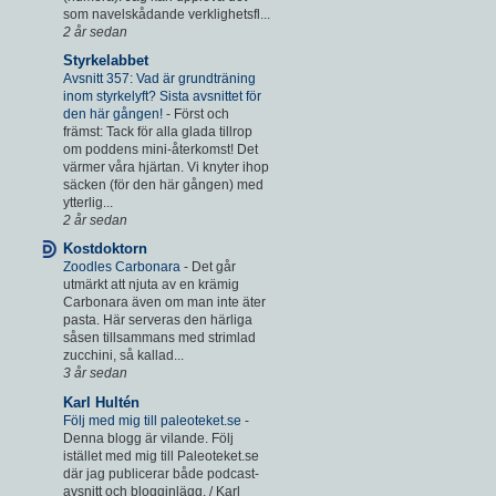
som navelskådande verklighetsfl...
2 år sedan
Styrkelabbet
Avsnitt 357: Vad är grundträning
inom styrkelyft? Sista avsnittet för
den här gången!
-
Först och
främst: Tack för alla glada tillrop
om poddens mini-återkomst! Det
värmer våra hjärtan. Vi knyter ihop
säcken (för den här gången) med
ytterlig...
2 år sedan
Kostdoktorn
Zoodles Carbonara
-
Det går
utmärkt att njuta av en krämig
Carbonara även om man inte äter
pasta. Här serveras den härliga
såsen tillsammans med strimlad
zucchini, så kallad...
3 år sedan
Karl Hultén
Följ med mig till paleoteket.se
-
Denna blogg är vilande. Följ
istället med mig till Paleoteket.se
där jag publicerar både podcast-
avsnitt och blogginlägg. / Karl