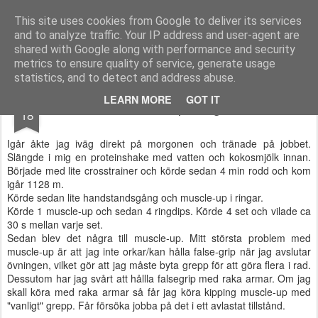
Functional Fitness by Mattias - Träningsinspiration & träningsfilmer
This site uses cookies from Google to deliver its services
and to analyze traffic. Your IP address and user-agent are
Pages
shared with Google along with performance and security
metrics to ensure quality of service, generate usage
statistics, and to detect and address abuse.
MAY
LEARN MORE
GOT IT
Muscle-up i ringar
18
Igår åkte jag iväg direkt på morgonen och tränade på jobbet.
Slängde i mig en proteinshake med vatten och kokosmjölk innan.
Började med lite crosstrainer och körde sedan 4 min rodd och kom
igår 1128 m.
Körde sedan lite handstandsgång och muscle-up i ringar.
Körde 1 muscle-up och sedan 4 ringdips. Körde 4 set och vilade ca
30 s mellan varje set.
Sedan blev det några till muscle-up. Mitt största problem med
muscle-up är att jag inte orkar/kan hålla false-grip när jag avslutar
övningen, vilket gör att jag måste byta grepp för att göra flera i rad.
Dessutom har jag svårt att hållla falsegrip med raka armar. Om jag
skall köra med raka armar så får jag köra kipping muscle-up med
"vanligt" grepp. Får försöka jobba på det i ett avlastat tillstånd.