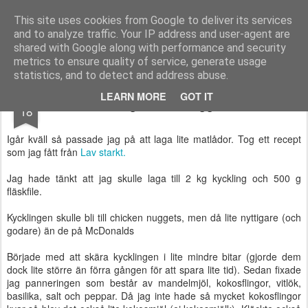
Functional Fitness by Mattias - Träningsinspiration & träningsfilmer
This site uses cookies from Google to deliver its services
and to analyze traffic. Your IP address and user-agent are
Pages
shared with Google along with performance and security
metrics to ensure quality of service, generate usage
statistics, and to detect and address abuse.
FEB
LEARN MORE
GOT IT
2 kg kicken nuggets
18
Igår kväll så passade jag på att laga lite matlådor. Tog ett recept
som jag fått från
Lav starkt.
Jag hade tänkt att jag skulle laga till 2 kg kyckling och 500 g
fläskfile.
Kycklingen skulle bli till chicken nuggets, men då lite nyttigare (och
godare) än de på McDonalds
Började med att skära kycklingen i lite mindre bitar (gjorde dem
dock lite större än förra gången för att spara lite tid). Sedan fixade
jag panneringen som består av mandelmjöl, kokosflingor, vitlök,
basilika, salt och peppar. Då jag inte hade så mycket kokosflingor