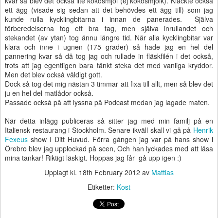
kvar så blev det också lite kokosmjöl (ej kokosmjölk). Kläckte också
ett ägg (visade sig sedan att det behövdes ett ägg till) som jag
kunde rulla kycklingbitarna i innan de panerades. Själva
förberedelserna tog ett bra tag, men själva inrullandet och
stekandet (av ytan) tog ännu längre tid. När alla kycklingbitar var
klara och inne i ugnen (175 grader) så hade jag en hel del
pannering kvar så då tog jag och rullade in fläskfilén i det också,
trots att jag egentligen bara tänkt steka det med vanliga kryddor.
Men det blev också väldigt gott.
Dock så tog det mig nästan 3 timmar att fixa till allt, men så blev det
ju en hel del matlådor också.
Passade också på att lyssna på Podcast medan jag lagade maten.
När detta inlägg publiceras så sitter jag med min familj på en
Italiensk restaurang i Stockholm. Senare ikväll skall vi gå på
Henrik
Fexeus
show I Ditt Huvud. Förra gången jag var på hans show i
Örebro blev jag upplockad på scen, Och han lyckades med att läsa
mina tankar! Riktigt läskigt. Hoppas jag får gå upp igen :)
Upplagt kl.
18th February 2012
av
Mattias
Etiketter:
Kost