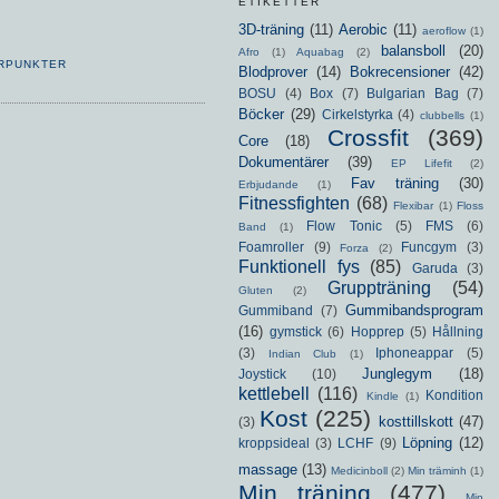
ETIKETTER
3D-träning
(11)
Aerobic
(11)
aeroflow
(1)
balansboll
(20)
Afro
(1)
Aquabag
(2)
RPUNKTER
Blodprover
(14)
Bokrecensioner
(42)
BOSU
(4)
Box
(7)
Bulgarian Bag
(7)
Böcker
(29)
Cirkelstyrka
(4)
clubbells
(1)
Crossfit
(369)
Core
(18)
Dokumentärer
(39)
EP Lifefit
(2)
Fav träning
(30)
Erbjudande
(1)
Fitnessfighten
(68)
Flexibar
(1)
Floss
Flow Tonic
(5)
FMS
(6)
Band
(1)
Foamroller
(9)
Funcgym
(3)
Forza
(2)
Funktionell fys
(85)
Garuda
(3)
Gruppträning
(54)
Gluten
(2)
Gummibandsprogram
Gummiband
(7)
(16)
gymstick
(6)
Hopprep
(5)
Hållning
(3)
Iphoneappar
(5)
Indian Club
(1)
Junglegym
(18)
Joystick
(10)
kettlebell
(116)
Kondition
Kindle
(1)
Kost
(225)
kosttillskott
(47)
(3)
Löpning
(12)
kroppsideal
(3)
LCHF
(9)
massage
(13)
Medicinboll
(2)
Min träminh
(1)
Min träning
(477)
Min