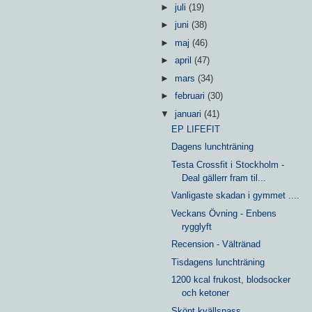
►
juli
(19)
►
juni
(38)
►
maj
(46)
►
april
(47)
►
mars
(34)
►
februari
(30)
▼
januari
(41)
EP LIFEFIT
Dagens lunchträning
Testa Crossfit i Stockholm -
Deal gällerr fram til...
Vanligaste skadan i gymmet ....
Veckans Övning - Enbens
rygglyft
Recension - Vältränad
Tisdagens lunchträning
1200 kcal frukost, blodsocker
och ketoner
Skönt kvällspass