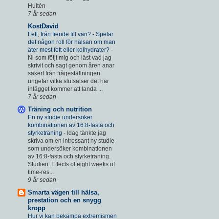
Hultén
7 år sedan
KostDavid
Fett, från fiende till vän? - Spelar
det någon roll för hälsan om man
äter mest fett eller kolhydrater?
-
Ni som följt mig och läst vad jag
skrivit och sagt genom åren anar
säkert från frågeställningen
ungefär vilka slutsatser det här
inlägget kommer att landa ...
7 år sedan
Träning och nutrition
En ny studie undersöker
kombinationen av 16:8-fasta och
styrketräning
-
Idag tänkte jag
skriva om en intressant ny studie
som undersöker kombinationen
av 16:8-fasta och styrketräning.
Studien: Effects of eight weeks of
time-res...
9 år sedan
Smarta vägen till hälsa,
prestation och en snygg
kropp
Hur vi kan bekämpa extremismen