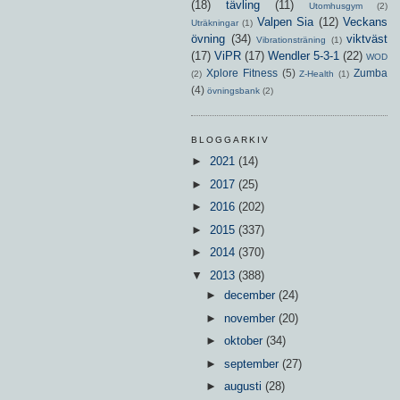
(18)
tävling
(11)
Utomhusgym
(2)
Valpen Sia
(12)
Veckans
Uträkningar
(1)
övning
(34)
viktväst
Vibrationsträning
(1)
(17)
ViPR
(17)
Wendler 5-3-1
(22)
WOD
Xplore Fitness
(5)
Zumba
(2)
Z-Health
(1)
(4)
övningsbank
(2)
BLOGGARKIV
►
2021
(14)
►
2017
(25)
►
2016
(202)
►
2015
(337)
►
2014
(370)
▼
2013
(388)
►
december
(24)
►
november
(20)
►
oktober
(34)
►
september
(27)
►
augusti
(28)