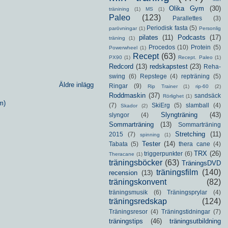
Olika Gym
(30)
tränining
(1)
MS
(1)
Paleo
(123)
Parallettes
(3)
Periodisk fasta
(5)
parövningar
(1)
Personlig
pilates
(11)
Podcasts
(17)
träning
(1)
Procedos
(10)
Protein
(5)
Powerwheel
(1)
Recept
(63)
PX90
(1)
Recept. Paleo
(1)
Redcord
(13)
redskapstest
(23)
Reha-
swing
(6)
Repstege
(4)
repträning
(5)
Äldre inlägg
Ringar
(9)
Rip Trainer
(1)
rip-60
(2)
Roddmaskin
(37)
sandsäck
Rörlighet
(1)
m)
(7)
SkiErg
(5)
slamball
(4)
Skador
(2)
Slyngträning
(43)
slyngor
(4)
Sommarträning
(13)
Sommarträning
Stretching
(11)
2015
(7)
spinning
(1)
Tester
(14)
Tabata
(5)
thera cane
(4)
TRX
(26)
triggerpunkter
(6)
Theracane
(1)
träningsböcker
(63)
TräningsDVD
träningsfilm
(140)
recension
(13)
träningskonvent
(82)
träningsmusik
(6)
Träningsprylar
(4)
träningsredskap
(124)
Träningsresor
(4)
Träningstidningar
(7)
träningstips
(46)
träningsutbildning