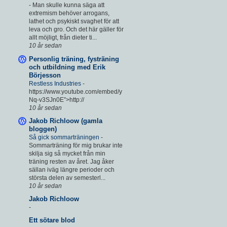
-
Man skulle kunna säga att
extremism behöver arrogans,
lathet och psykiskt svaghet för att
leva och gro. Och det här gäller för
allt möjligt, från dieter ti...
10 år sedan
Personlig träning, fysträning
och utbildning med Erik
Börjesson
Restless Industries
-
https://www.youtube.com/embed/y
Nq-v3SJn0E”>http://
10 år sedan
Jakob Richloow (gamla
bloggen)
Så gick sommarträningen
-
Sommarträning för mig brukar inte
skilja sig så mycket från min
träning resten av året. Jag åker
sällan iväg längre perioder och
största delen av semesterl...
10 år sedan
Jakob Richloow
-
Ett sötare blod