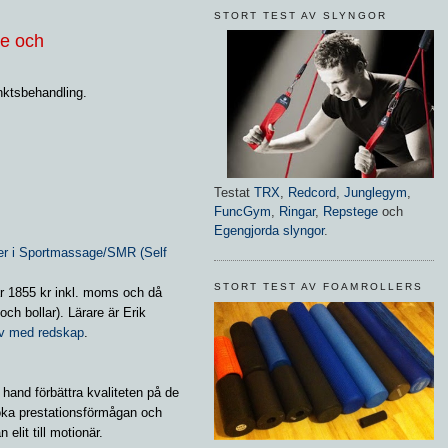
STORT TEST AV SLYNGOR
se och
nktsbehandling.
Testat
TRX
,
Redcord
,
Junglegym
,
FuncGym
,
Ringar
,
Repstege
och
Egengjorda slyngor
.
er i Sportmassage/SMR (Self
STORT TEST AV FOAMROLLERS
r 1855 kr inkl. moms och då
och bollar). Lärare är Erik
lv med redskap
.
 hand förbättra kvaliteten på de
öka prestationsförmågan och
elit till motionär.