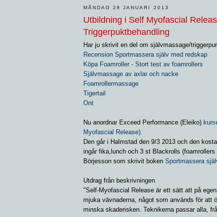
MÅNDAG 28 JANUARI 2013
Utbildning i Self Myofascial Relea
Triggerpuktbehandling
Har ju skrivit en del om självmassage/triggerpu
Recension Sportmassera själv med redskap
Köpa Foamroller - Stort test av foamrollers
Självmassage av axlar och nacke
Foamrollermassage
Tigertail
Ont
Nu anordnar Exceed Performance (Eleiko)
kurs
Myofascial Release)
.
Den går i Halmstad den 9/3 2013 och den kosta
ingår fika,lunch och 3 st Blackrolls (foamrollers 
Börjesson som skrivit boken
Sportmassera sjä
Utdrag från beskrivningen
"Self-Myofascial Release är ett sätt att på egen
mjuka vävnaderna, något som används för att 
minska skaderisken. Teknikerna passar alla, från 