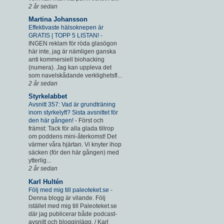
2 år sedan
Martina Johansson
Effektivaste hälsoknepen är
GRATIS | TOPP 5 LISTAN!
-
INGEN reklam för röda glasögon
här inte, jag är nämligen ganska
anti kommersiell biohacking
(numera). Jag kan uppleva det
som navelskådande verklighetsfl...
2 år sedan
Styrkelabbet
Avsnitt 357: Vad är grundträning
inom styrkelyft? Sista avsnittet för
den här gången!
-
Först och
främst: Tack för alla glada tillrop
om poddens mini-återkomst! Det
värmer våra hjärtan. Vi knyter ihop
säcken (för den här gången) med
ytterlig...
2 år sedan
Karl Hultén
Följ med mig till paleoteket.se
-
Denna blogg är vilande. Följ
istället med mig till Paleoteket.se
där jag publicerar både podcast-
avsnitt och blogginlägg. / Karl