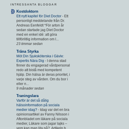
INTRESSANTA BLOGGAR
Kostdoktorn
Ett nytt kapitel för Diet Doctor
-
Ett
personligt meddelande från Dr.
Andreas Eenfeldt *För arton år
sedan startade jag Diet Doctor
med en enkel idé: att göra
tillförlitlig information om l...
23 timmar sedan
Träna Styrka
Möt Din Sjuksköterska i Gävle:
Expertis Nära Dig
-
I denna stad
finner du engagerad vårdpersonal
redo att bistå med kompetent
hjälp. Din hälsa är deras prioritet, i
varje steg av vården. Om du bor i
eller n...
9 månader sedan
Traningslara
Varför är det så dålig
hälsoinformation på sociala
medier idag?
-
Idag var det en bra
opinionsartikel av Fanny Nilsson i
Aftonbladet om läkare på sociala
medier, Läkare som jagar lajks –
vem kan man lita på?. Artikeln b...