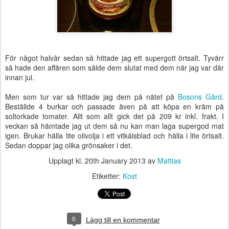
För något halvår sedan så hittade jag ett supergott örtsalt. Tyvärr
så hade den affären som sålde dem slutat med dem när jag var där
innan jul.
Men som tur var så hittade jag dem på nätet på
Bosons Gård
.
Beställde 4 burkar och passade även på att köpa en kräm på
soltorkade tomater. Allt som allt gick det på 209 kr inkl. frakt. I
veckan så hämtade jag ut dem så nu kan man laga supergod mat
igen. Brukar hälla lite olivolja i ett vitkålsblad och hälla i lite örtsalt.
Sedan doppar jag olika grönsaker i det.
Upplagt kl.
20th January 2013
av
Mattias
Etiketter:
Kost
0
Lägg till en kommentar