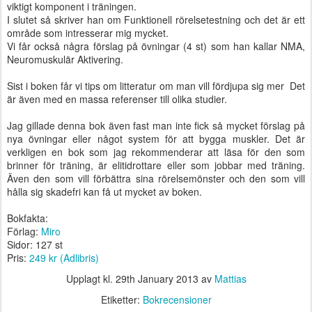
viktigt komponent i träningen.
I slutet så skriver han om Funktionell rörelsetestning och det är ett
område som intresserar mig mycket.
Vi får också några förslag på övningar (4 st) som han kallar NMA,
Neuromuskulär Aktivering.
Sist i boken får vi tips om litteratur om man vill fördjupa sig mer Det
är även med en massa referenser till olika studier.
Jag gillade denna bok även fast man inte fick så mycket förslag på
nya övningar eller något system för att bygga muskler. Det är
verkligen en bok som jag rekommenderar att läsa för den som
brinner för träning, är elitidrottare eller som jobbar med träning.
Även den som vill förbättra sina rörelsemönster och den som vill
hålla sig skadefri kan få ut mycket av boken.
Bokfakta:
Förlag:
Miro
Sidor: 127 st
Pris:
249 kr (Adlibris)
Upplagt kl.
29th January 2013
av
Mattias
Etiketter:
Bokrecensioner