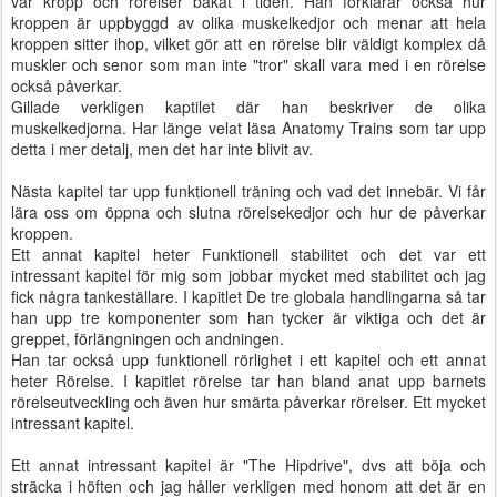
vår kropp och rörelser bakåt i tiden. Han förklarar också hur
kroppen är uppbyggd av olika muskelkedjor och menar att hela
kroppen sitter ihop, vilket gör att en rörelse blir väldigt komplex då
muskler och senor som man inte "tror" skall vara med i en rörelse
också påverkar.
Gillade verkligen kaptilet där han beskriver de olika
muskelkedjorna. Har länge velat läsa Anatomy Trains som tar upp
detta i mer detalj, men det har inte blivit av.
Nästa kapitel tar upp funktionell träning och vad det innebär. Vi får
lära oss om öppna och slutna rörelsekedjor och hur de påverkar
kroppen.
Ett annat kapitel heter Funktionell stabilitet och det var ett
intressant kapitel för mig som jobbar mycket med stabilitet och jag
fick några tankeställare. I kapitlet De tre globala handlingarna så tar
han upp tre komponenter som han tycker är viktiga och det är
greppet, förlängningen och andningen.
Han tar också upp funktionell rörlighet i ett kapitel och ett annat
heter Rörelse. I kapitlet rörelse tar han bland anat upp barnets
rörelseutveckling och även hur smärta påverkar rörelser. Ett mycket
intressant kapitel.
Ett annat intressant kapitel är "The Hipdrive", dvs att böja och
sträcka i höften och jag håller verkligen med honom att det är en