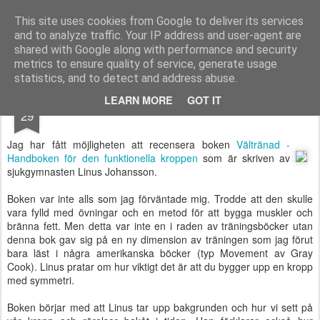
Functional Fitness by Mattias - Träningsinspiration & träningsfilmer
This site uses cookies from Google to deliver its services
and to analyze traffic. Your IP address and user-agent are
Pages
shared with Google along with performance and security
metrics to ensure quality of service, generate usage
statistics, and to detect and address abuse.
JAN
LEARN MORE
GOT IT
Recension - Vältränad
29
Jag har fått möjligheten att recensera boken
Vältränad -
Handboken för den funktionella kroppen
som är skriven av
sjukgymnasten Linus Johansson.
Boken var inte alls som jag förväntade mig. Trodde att den skulle
vara fylld med övningar och en metod för att bygga muskler och
bränna fett. Men detta var inte en i raden av träningsböcker utan
denna bok gav sig på en ny dimension av träningen som jag förut
bara läst i några amerikanska böcker (typ Movement av Gray
Cook). Linus pratar om hur viktigt det är att du bygger upp en kropp
med symmetri.
Boken börjar med att Linus tar upp bakgrunden och hur vi sett på