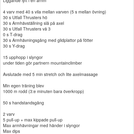
Liggande lyft i en arnm
4 varv med 40 s vila mellan varven (5 s mellan övning)
30 s Utfall Thrusters hö
30 s Armhävställning slå på axel
30 s Utfall Thrusters vä 3
0 s T-drag
30 s Armhävningsgång med glidplattor på fötter
30 s Y-drag
15 upphopp i slyngor
under tiden gör partnern mountainclimber
Avslutade med 5 min stretch och lite axelmassage
Min egen träning blev
1000 m rodd (3:e minuten bara överkropp)
50 s handstandsgång
2 varv
5 pull-up + max kippade pull-up
Max armhävningar med händer i slyngor
Max dips