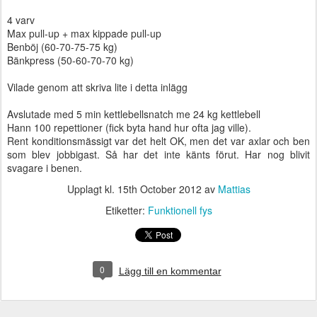
4 varv
Max pull-up + max kippade pull-up
Benböj (60-70-75-75 kg)
Bänkpress (50-60-70-70 kg)
Vilade genom att skriva lite i detta inlägg
Avslutade med 5 min kettlebellsnatch me 24 kg kettlebell
Hann 100 repettioner (fick byta hand hur ofta jag ville).
Rent konditionsmässigt var det helt OK, men det var axlar och ben
som blev jobbigast. Så har det inte känts förut. Har nog blivit
svagare i benen.
Upplagt kl.
15th October 2012
av
Mattias
Etiketter:
Funktionell fys
0
Lägg till en kommentar