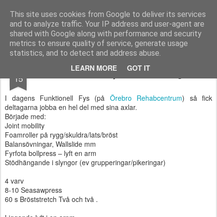
Functional Fitness by Mattias - Träningsinspiration & träningsfilmer
This site uses cookies from Google to deliver its services
and to analyze traffic. Your IP address and user-agent are
Pages
shared with Google along with performance and security
metrics to ensure quality of service, generate usage
statistics, and to detect and address abuse.
OCT
LEARN MORE
GOT IT
Funktionell Fys & min träning
15
I dagens Funktionell Fys (på
Örebro Rehabcentrum
) så fick
deltagarna jobba en hel del med sina axlar.
Började med:
Joint mobility
Foamroller på rygg/skuldra/lats/bröst
Balansövningar, Wallslide mm
Fyrfota bollpress – lyft en arm
Stödhängande i slyngor (ev grupperingar/pikeringar)
4 varv
8-10 Seasawpress
60 s Bröststretch Två och två .