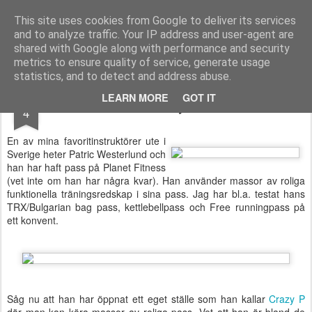
Functional Fitness by Mattias - Träningsinspiration & träningsfilmer
This site uses cookies from Google to deliver its services
and to analyze traffic. Your IP address and user-agent are
Pages
shared with Google along with performance and security
metrics to ensure quality of service, generate usage
statistics, and to detect and address abuse.
OCT
LEARN MORE
GOT IT
Crazy P
4
En av mina favoritinstruktörer ute i
Sverige heter Patric Westerlund och
han har haft pass på Planet Fitness
(vet inte om han har några kvar). Han använder massor av roliga
funktionella träningsredskap i sina pass. Jag har bl.a. testat hans
TRX/Bulgarian bag pass, kettlebellpass och Free runningpass på
ett konvent.
Såg nu att han har öppnat ett eget ställe som han kallar
Crazy P