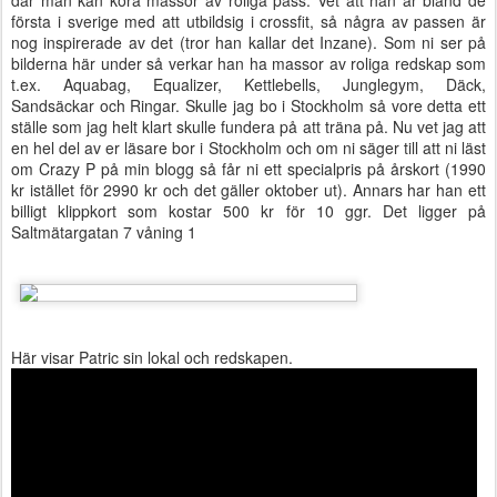
där man kan köra massor av roliga pass. Vet att han är bland de
första i sverige med att utbildsig i crossfit, så några av passen är
nog inspirerade av det (tror han kallar det Inzane). Som ni ser på
bilderna här under så verkar han ha massor av roliga redskap som
t.ex. Aquabag, Equalizer, Kettlebells, Junglegym, Däck,
Sandsäckar och Ringar. Skulle jag bo i Stockholm så vore detta ett
ställe som jag helt klart skulle fundera på att träna på. Nu vet jag att
en hel del av er läsare bor i Stockholm och om ni säger till att ni läst
om Crazy P på min blogg så får ni ett specialpris på årskort (1990
kr istället för 2990 kr och det gäller oktober ut). Annars har han ett
billigt klippkort som kostar 500 kr för 10 ggr. Det ligger på
Saltmätargatan 7 våning 1
Här visar Patric sin lokal och redskapen.