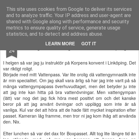
Functional Fitness by Mattias - Träningsinspiration & träningsfilmer
This site uses cookies from Google to deliver its services
and to analyze traffic. Your IP address and user-agent are
Pages
shared with Google along with performance and security
metrics to ensure quality of service, generate usage
statistics, and to detect and address abuse.
AUG
LEARN MORE
GOT IT
Helgens träningskonvent i Linköping
24
I helgen så var jag ju instruktör på Korpens konvent i Linköping. Det
var riktigt roligt.
Började med mitt Vattenpass. Var lite orolig då vattengymnastik inte
är min specialitet. Om jag skall vara ärlig så har jag inte varit på så
många vattengympapass överhuvudtaget, men det betyder ju inte
att jag inte kan hitta på bra vattenövningar. Men vattengympan
(lätt) var nog det jag fick höra mest positivt om och det kanske
beror på att jag använt övningar och upplägg som inte är så
vanliga. Kul var det att höra att de hade fått mycket inspiration efter
passet. Kameran låg framme, men tror ni jag kom ihåg att använda
den. Nix.
Efter lunchen så var det dax för Boxpasset. Allt tog lite längre tid än