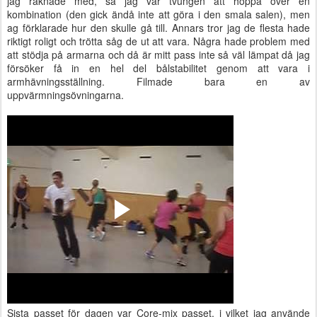
jag räknade med, så jag var tvungen att hoppa över en
kombination (den gick ändå inte att göra i den smala salen), men
ag förklarade hur den skulle gå till. Annars tror jag de flesta hade
riktigt roligt och trötta såg de ut att vara. Några hade problem med
att stödja på armarna och då är mitt pass inte så väl lämpat då jag
försöker få in en hel del bålstabilitet genom att vara i
armhävningsställning. Filmade bara en av
uppvärmningsövningarna.
Sista passet för dagen var Core-mix passet, i vilket jag använde