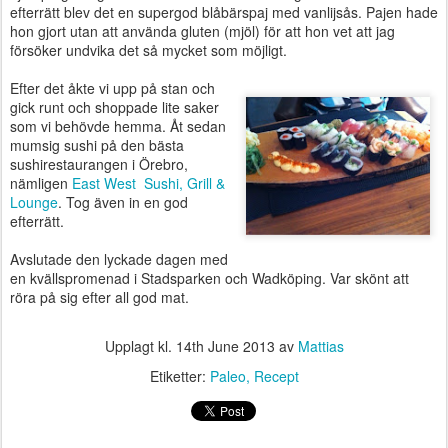
efterrätt blev det en supergod blåbärspaj med vanlijsås. Pajen hade
hon gjort utan att använda gluten (mjöl) för att hon vet att jag
försöker undvika det så mycket som möjligt.
Efter det åkte vi upp på stan och
gick runt och shoppade lite saker
som vi behövde hemma. Åt sedan
mumsig sushi på den bästa
sushirestaurangen i Örebro,
nämligen
East West Sushi, Grill &
Lounge
. Tog även in en god
efterrätt.
Avslutade den lyckade dagen med
en kvällspromenad i Stadsparken och Wadköping. Var skönt att
röra på sig efter all god mat.
Upplagt kl.
14th June 2013
av
Mattias
Etiketter:
Paleo
Recept