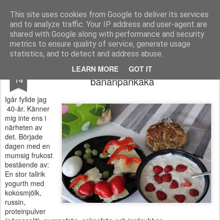
Functional Fitness by Mattias - Träningsinspiration & träningsfilmer
This site uses cookies from Google to deliver its services
and to analyze traffic. Your IP address and user-agent are
Pages
shared with Google along with performance and security
metrics to ensure quality of service, generate usage
statistics, and to detect and address abuse.
Min födelsedag och recept på supergod
JUN
LEARN MORE
GOT IT
14
bananpankaka
Igår fyllde jag
40-år. Känner
mig inte ens i
närheten av
det. Började
dagen med en
mumsig frukost
bestående av:
En stor tallrik
yogurth med
kokosmjölk,
russin,
proteinpulver