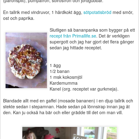
(päronsplit), pumpafrön, solrosfrön och jordgubbar.
En tallrik med vindruvor, 1 hårdkokt ägg,
sötpotatisbröd
med smör,
ost och paprika.
Slutligen så bananpanka som bygger på ett
recept från Primallife.se
. Det är verkligen
supergott och jag har gjort det flera gånger
sedan jag hittade receptet.
1 ägg
1/2 banan
1 msk kokosmjöl
Kardemumma
Kanel (org. receptet var gurkmeja).
Blandade allt med en gaffel (mosade bananen) i en djup tallrik och
stekte sedan i stepamnan. Hade sedan på lönnsirap innan jag åt
den. Kan ju också ha bär och eller grädde till det om man vill.