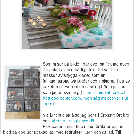
Som ni ser på bilden här över så fick jag även
lite paket av min härliga fru. Det var bl.a.
massor av snygga kläder som en
funktionströja, två pikéer och 1 skjorta. I ett av
paketen så var det en samling träningsfilmer
som jag önskat mig (
finns till nedsatt pris på
Kettlebellcenter.com, men såg att det var slut i
lager
).
Vid lunchtid så åkte jag ner till Crossfit Örebro
och
körde ett roligt pass där
.
Fick sedan lunch hos mina föräldrar och de
bjöd på god ugnsbakad lax med rotfrukter i ugn och sallad. Till