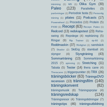
Olika Gym
(30)
tränining
(1)
MS
(1)
Paleo
(123)
Parallettes
(3)
Periodisk fasta
(5)
parövningar
(1)
Personlig
pilates
(11)
Podcasts
(17)
träning
(1)
Procedos
(10)
Protein
(5)
Powerwheel
(1)
Recept
(63)
PX90
(1)
Recept. Paleo
(1)
Redcord
(13)
redskapstest
(23)
Reha-
swing
(6)
Repstege
(4)
repträning
(5)
Ringar
(9)
Rip Trainer
(1)
rip-60
(2)
Roddmaskin
(37)
sandsäck
Rörlighet
(1)
(7)
SkiErg
(5)
slamball
(4)
Skador
(2)
Slyngträning
(43)
slyngor
(4)
Sommarträning
(13)
Sommarträning
Stretching
(11)
2015
(7)
spinning
(1)
Tester
(14)
Tabata
(5)
thera cane
(4)
TRX
(26)
triggerpunkter
(6)
Theracane
(1)
träningsböcker
(63)
TräningsDVD
träningsfilm
(140)
recension
(13)
träningskonvent
(82)
träningsmusik
(6)
Träningsprylar
(4)
träningsredskap
(124)
Träningsresor
(4)
Träningstidningar
(7)
träningstips
(46)
träningsutbildning