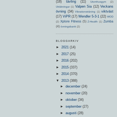
(18)
tävling
(11)
Utomhusgym
(2)
Valpen Sia
(12)
Veckans
Uträkningar
(1)
övning
(34)
viktväst
Vibrationsträning
(1)
(17)
ViPR
(17)
Wendler 5-3-1
(22)
WOD
Xplore Fitness
(5)
Zumba
(2)
Z-Health
(1)
(4)
övningsbank
(2)
BLOGGARKIV
►
2021
(14)
►
2017
(25)
►
2016
(202)
►
2015
(337)
►
2014
(370)
▼
2013
(388)
►
december
(24)
►
november
(20)
►
oktober
(34)
►
september
(27)
►
augusti
(28)