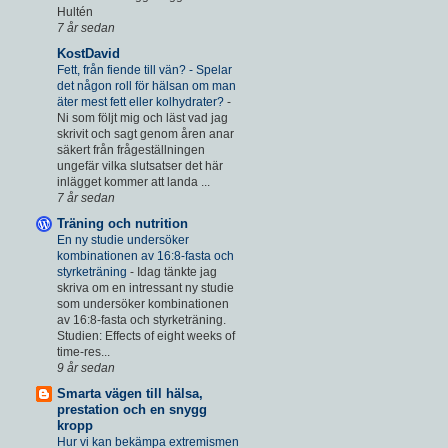
Hultén
7 år sedan
KostDavid
Fett, från fiende till vän? - Spelar
det någon roll för hälsan om man
äter mest fett eller kolhydrater?
-
Ni som följt mig och läst vad jag
skrivit och sagt genom åren anar
säkert från frågeställningen
ungefär vilka slutsatser det här
inlägget kommer att landa ...
7 år sedan
Träning och nutrition
En ny studie undersöker
kombinationen av 16:8-fasta och
styrketräning
-
Idag tänkte jag
skriva om en intressant ny studie
som undersöker kombinationen
av 16:8-fasta och styrketräning.
Studien: Effects of eight weeks of
time-res...
9 år sedan
Smarta vägen till hälsa,
prestation och en snygg
kropp
Hur vi kan bekämpa extremismen