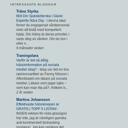
INTRESSANTA BLOGGAR
Träna Styrka
Möt Din Sjuksköterska i Gävle:
Expertis Nära Dig
-
I denna stad
finner du engagerad vårdpersonal
redo att bistå med kompetent
hjälp. Din hälsa är deras prioritet, i
varje steg av vården. Om du bor i
eller n...
9 månader sedan
Traningslara
Varför är det så dålig
hälsoinformation på sociala
medier idag?
-
Idag var det en bra
opinionsartikel av Fanny Nilsson i
Aftonbladet om läkare på sociala
medier, Läkare som jagar lajks –
vem kan man lita på?. Artikeln b...
2 år sedan
Martina Johansson
Effektivaste hälsoknepen är
GRATIS | TOPP 5 LISTAN!
-
INGEN reklam för röda glasögon
här inte, jag är nämligen ganska
anti kommersiell biohacking
(numera). Jag kan uppleva det