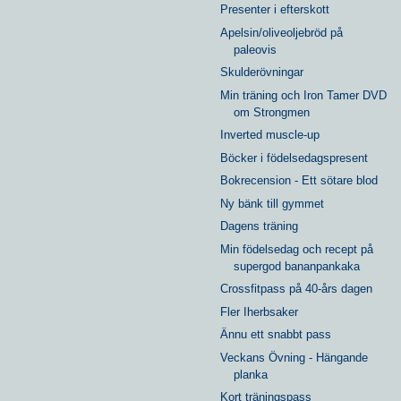
Presenter i efterskott
Apelsin/oliveoljebröd på
paleovis
Skulderövningar
Min träning och Iron Tamer DVD
om Strongmen
Inverted muscle-up
Böcker i födelsedagspresent
Bokrecension - Ett sötare blod
Ny bänk till gymmet
Dagens träning
Min födelsedag och recept på
supergod bananpankaka
Crossfitpass på 40-års dagen
Fler Iherbsaker
Ännu ett snabbt pass
Veckans Övning - Hängande
planka
Kort träningspass