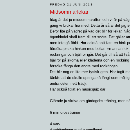
FREDAG 21 JUNI 2013
Midsommarlekar
Idag är det ju midsommarafton och vi är på väg
gäng vi brukar fira med. Detta år så är det jag
Beror lite på vädret på vad det blir för lekar. 
ögonbindel skall fram till ett snöre. Det gäller
men inte gå förbi. Har också satt fast en hink 
försöka pricka hinken med bollar. En annan lek 
rockringar och bjällror igår. Det går till så att t
bjällror på skorna eller kläderna och en rockrin
försöka fånga den andre med rockringen.
Det blir nog en lite mer fysisk gren. Har tagit
tänkte att de skulle springa så långt som möjli
andra delen i ett träd).
Har också fixat en musicquiz där
Glömde ju skriva om gårdagebs träning, men så 
6 min crosstrainer
4 varv
Armhävningar med gummiband