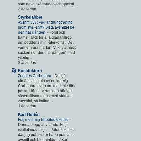
som navelskådande verklighetsfl...
2 år sedan
Styrkelabbet
Avsnitt 357: Vad är grundträning
inom styrkelyft? Sista avsnittet för
den här gången!
-
Först och
främst: Tack för alla glada tillrop
om poddens mini-återkomst! Det
värmer våra hjärtan. Vi knyter ihop
säcken (för den här gången) med
ytterlig...
2 år sedan
Kostdoktorn
Zoodles Carbonara
-
Det går
utmärkt att njuta av en krämig
Carbonara även om man inte äter
pasta. Här serveras den härliga
såsen tillsammans med strimlad
zucchini, så kallad...
3 år sedan
Karl Hultén
Följ med mig till paleoteket.se
-
Denna blogg är vilande. Följ
istället med mig till Paleoteket.se
där jag publicerar både podcast-
avsnitt och blogginlägg. / Karl