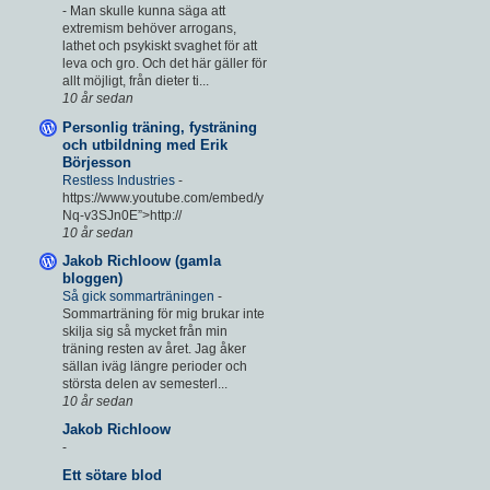
-
Man skulle kunna säga att
extremism behöver arrogans,
lathet och psykiskt svaghet för att
leva och gro. Och det här gäller för
allt möjligt, från dieter ti...
10 år sedan
Personlig träning, fysträning
och utbildning med Erik
Börjesson
Restless Industries
-
https://www.youtube.com/embed/y
Nq-v3SJn0E”>http://
10 år sedan
Jakob Richloow (gamla
bloggen)
Så gick sommarträningen
-
Sommarträning för mig brukar inte
skilja sig så mycket från min
träning resten av året. Jag åker
sällan iväg längre perioder och
största delen av semesterl...
10 år sedan
Jakob Richloow
-
Ett sötare blod