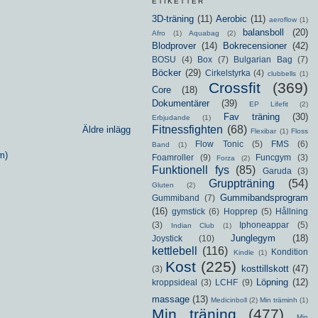
ETIKETTER
3D-träning
(11)
Aerobic
(11)
aeroflow
(1)
balansboll
(20)
Afro
(1)
Aquabag
(2)
Blodprover
(14)
Bokrecensioner
(42)
BOSU
(4)
Box
(7)
Bulgarian Bag
(7)
Böcker
(29)
Cirkelstyrka
(4)
clubbells
(1)
Crossfit
(369)
Core
(18)
Dokumentärer
(39)
EP Lifefit
(2)
Fav träning
(30)
Erbjudande
(1)
Fitnessfighten
(68)
Äldre inlägg
Flexibar
(1)
Floss
Flow Tonic
(5)
FMS
(6)
Band
(1)
m)
Foamroller
(9)
Funcgym
(3)
Forza
(2)
Funktionell fys
(85)
Garuda
(3)
Gruppträning
(54)
Gluten
(2)
Gummibandsprogram
Gummiband
(7)
(16)
gymstick
(6)
Hopprep
(5)
Hållning
(3)
Iphoneappar
(5)
Indian Club
(1)
Junglegym
(18)
Joystick
(10)
kettlebell
(116)
Kondition
Kindle
(1)
Kost
(225)
kosttillskott
(47)
(3)
Löpning
(12)
kroppsideal
(3)
LCHF
(9)
massage
(13)
Medicinboll
(2)
Min träminh
(1)
Min träning
(477)
Min