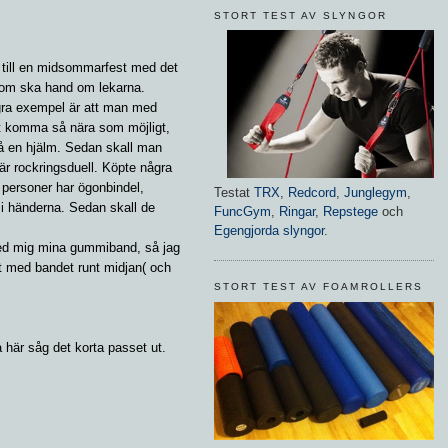
STORT TEST AV SLYNGOR
 till en midsommarfest med det
 som ska hand om lekarna.
Några exempel är att man med
 att komma så nära som möjligt,
på en hjälm. Sedan skall man
är rockringsduell. Köpte några
vå personer har ögonbindel,
Testat
TRX
,
Redcord
,
Junglegym
,
g i händerna. Sedan skall de
FuncGym
,
Ringar
,
Repstege
och
Egengjorda slyngor
.
 med mig mina gummiband, så jag
gt med bandet runt midjan( och
STORT TEST AV FOAMROLLERS
här såg det korta passet ut.