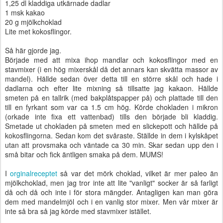
1,25 dl kladdiga utkärnade dadlar
1 msk kakao
20 g mjölkchoklad
Lite met kokosflingor.
Så här gjorde jag.
Började med att mixa ihop mandlar och kokosflingor med en
stavmixer (i en hög mixerskål då det annars kan skvätta massor av
mandel). Hällde sedan över detta till en större skål och hade i
dadlarna och efter lite mixning så tillsatte jag kakaon. Hällde
smeten på en tallrik (med bakplåtspapper på) och plattade till den
till en fyrkant som var ca 1.5 cm hög. Körde chokladen i mikron
(orkade inte fixa ett vattenbad) tills den började bli kladdig.
Smetade ut chokladen på smeten med en slickepott och hällde på
kokosflingorna. Sedan kom det svåraste. Ställde in dem i kylskåpet
utan att provsmaka och väntade ca 30 min. Skar sedan upp den i
små bitar och fick äntligen smaka på dem. MUMS!
I
orginalreceptet
så var det mörk choklad, vilket är mer paleo än
mjölkchoklad, men jag tror inte att lite "vanligt" socker är så farligt
då och då och inte i för stora mängder. Antagligen kan man göra
dem med mandelmjöl och i en vanlig stor mixer. Men vår mixer är
inte så bra så jag körde med stavmixer istället.