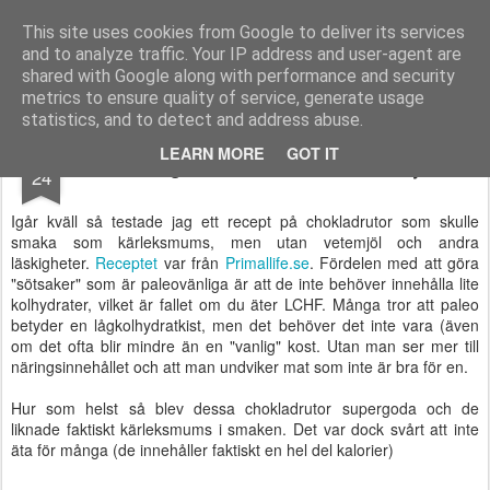
Functional Fitness by Mattias - Träningsinspiration & träningsfilmer
This site uses cookies from Google to deliver its services
and to analyze traffic. Your IP address and user-agent are
Pages
shared with Google along with performance and security
metrics to ensure quality of service, generate usage
statistics, and to detect and address abuse.
MAY
LEARN MORE
GOT IT
Mumsiga chokladrutor - Paleostyle
24
Igår kväll så testade jag ett recept på chokladrutor som skulle
smaka som kärleksmums, men utan vetemjöl och andra
läskigheter.
Receptet
var från
Primallife.se
. Fördelen med att göra
"sötsaker" som är paleovänliga är att de inte behöver innehålla lite
kolhydrater, vilket är fallet om du äter LCHF. Många tror att paleo
betyder en lågkolhydratkist, men det behöver det inte vara (även
om det ofta blir mindre än en "vanlig" kost. Utan man ser mer till
näringsinnehållet och att man undviker mat som inte är bra för en.
Hur som helst så blev dessa chokladrutor supergoda och de
liknade faktiskt kärleksmums i smaken. Det var dock svårt att inte
äta för många (de innehåller faktiskt en hel del kalorier)