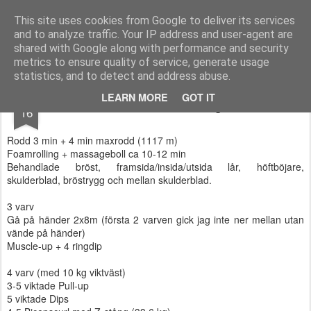
Functional Fitness by Mattias - Träningsinspiration & träningsfilmer
This site uses cookies from Google to deliver its services
and to analyze traffic. Your IP address and user-agent are
Pages
shared with Google along with performance and security
metrics to ensure quality of service, generate usage
statistics, and to detect and address abuse.
JUL
LEARN MORE
GOT IT
Kvällens träning
16
Rodd 3 min + 4 min maxrodd (1117 m)
Foamrolling + massageboll ca 10-12 min
Behandlade bröst, framsida/insida/utsida lår, höftböjare,
skulderblad, bröstrygg och mellan skulderblad.
3 varv
Gå på händer 2x8m (första 2 varven gick jag inte ner mellan utan
vände på händer)
Muscle-up + 4 ringdip
4 varv (med 10 kg viktväst)
3-5 viktade Pull-up
5 viktade Dips