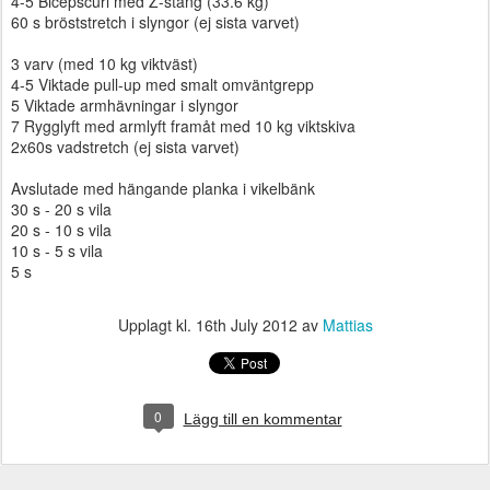
4-5 Bicepscurl med Z-stång (33.6 kg)
60 s bröststretch i slyngor (ej sista varvet)
3 varv (med 10 kg viktväst)
4-5 Viktade pull-up med smalt omväntgrepp
5 Viktade armhävningar i slyngor
7 Rygglyft med armlyft framåt med 10 kg viktskiva
2x60s vadstretch (ej sista varvet)
Avslutade med hängande planka i vikelbänk
30 s - 20 s vila
20 s - 10 s vila
10 s - 5 s vila
5 s
Upplagt kl.
16th July 2012
av
Mattias
0
Lägg till en kommentar