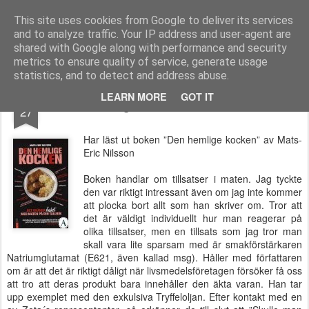
Functional Fitness by Mattias - Träningsinspiration & träningsfilmer
This site uses cookies from Google to deliver its services
and to analyze traffic. Your IP address and user-agent are
Pages
shared with Google along with performance and security
metrics to ensure quality of service, generate usage
statistics, and to detect and address abuse.
OCT
LEARN MORE
GOT IT
Den hemlige Kocken - Bokrecension
27
Har läst ut boken ”Den hemlige kocken” av Mats-
Eric Nilsson
Boken handlar om tillsatser i maten. Jag tyckte
den var riktigt intressant även om jag inte kommer
att plocka bort allt som han skriver om. Tror att
det är väldigt individuellt hur man reagerar på
olika tillsatser, men en tillsats som jag tror man
skall vara lite sparsam med är smakförstärkaren
Natriumglutamat (E621, även kallad msg). Håller med författaren
om är att det är riktigt dåligt när livsmedelsföretagen försöker få oss
att tro att deras produkt bara innehåller den äkta varan. Han tar
upp exemplet med den exkulsiva Tryffeloljan. Efter kontakt med en