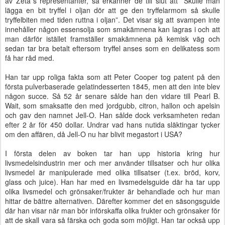
av Zeta´s representanter, så erkänner de till slut att ”Skulle man
lägga en bit tryffel i oljan dör att ge den tryffelarmom så skulle
tryffelbiten med tiden ruttna i oljan”. Det visar sig att svampen inte
innehåller någon essensolja som smakämnena kan lagras i och att
man därför istället framställer smakämnena på kemisk väg och
sedan tar bra betalt eftersom tryffel anses som en delikatess som
få har råd med.
Han tar upp roliga fakta som att Peter Cooper tog patent på den
första pulverbaserade gelatindesserten 1845, men att den inte blev
någon succe. Så 52 år senare sålde han den vidare till Pearl B.
Wait, som smaksatte den med jordgubb, citron, hallon och apelsin
och gav den namnet Jell-O. Han sålde dock verksamheten redan
efter 2 år för 450 dollar. Undrar vad hans nutida släktingar tycker
om den affären, då Jell-O nu har blivit megastort i USA?
I första delen av boken tar han upp historia kring hur
livsmedelsindustrin mer och mer använder tillsatser och hur olika
livsmedel är manipulerade med olika tillsatser (t.ex. bröd, korv,
glass och juice). Han har med en livsmedelsguide där ha tar upp
olika livsmedel och grönsaker/frukter är behandlade och hur man
hittar de bättre alternativen. Därefter kommer det en säsongsguide
där han visar när man bör införskaffa olika frukter och grönsaker för
att de skall vara så färska och goda som möjligt. Han tar också upp