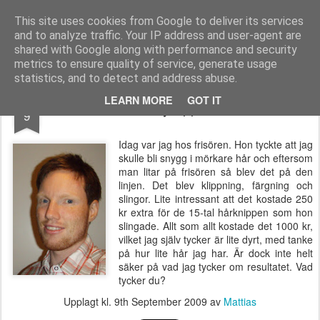
Functional Fitness by Mattias - Träningsinspiration & träningsfilmer
This site uses cookies from Google to deliver its services
and to analyze traffic. Your IP address and user-agent are
Pages
shared with Google along with performance and security
metrics to ensure quality of service, generate usage
statistics, and to detect and address abuse.
SEP
LEARN MORE
GOT IT
Nyklippt
9
Idag var jag hos frisören. Hon tyckte att jag
skulle bli snygg i mörkare hår och eftersom
man litar på frisören så blev det på den
linjen. Det blev klippning, färgning och
slingor. Lite intressant att det kostade 250
kr extra för de 15-tal hårknippen som hon
slingade. Allt som allt kostade det 1000 kr,
vilket jag själv tycker är lite dyrt, med tanke
på hur lite hår jag har. Är dock inte helt
säker på vad jag tycker om resultatet. Vad
tycker du?
Upplagt kl.
9th September 2009
av
Mattias