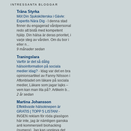
INTRESSANTA BLOGGAR
Träna Styrka
Möt Din Sjuksköterska i Gävle:
Expertis Nära Dig
-
I denna stad
finner du engagerad vårdpersonal
redo att bistå med kompetent
hjälp. Din hälsa är deras prioritet, i
varje steg av vården. Om du bor i
eller n...
9 månader sedan
Traningslara
Varför är det så dålig
hälsoinformation på sociala
medier idag?
-
Idag var det en bra
opinionsartikel av Fanny Nilsson i
Aftonbladet om läkare på sociala
medier, Läkare som jagar lajks –
vem kan man lita på?. Artikeln b...
2 år sedan
Martina Johansson
Effektivaste hälsoknepen är
GRATIS | TOPP 5 LISTAN!
-
INGEN reklam för röda glasögon
här inte, jag är nämligen ganska
anti kommersiell biohacking
(numera). Jag kan uppleva det