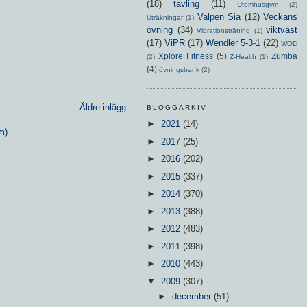
(18)
tävling
(11)
Utomhusgym
(2)
Valpen Sia
(12)
Veckans
Uträkningar
(1)
övning
(34)
viktväst
Vibrationsträning
(1)
(17)
ViPR
(17)
Wendler 5-3-1
(22)
WOD
Xplore Fitness
(5)
Zumba
(2)
Z-Health
(1)
(4)
övningsbank
(2)
Äldre inlägg
BLOGGARKIV
►
2021
(14)
m)
►
2017
(25)
►
2016
(202)
►
2015
(337)
►
2014
(370)
►
2013
(388)
►
2012
(483)
►
2011
(398)
►
2010
(443)
▼
2009
(307)
►
december
(51)