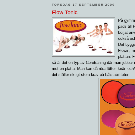
TORSDAG 17 SEPTEMBER 2009
Flow Tonic
På gymmet
pads till
börjat an
också och
Det bygg
Flowin, m
plattan. 
så är det en typ av Coreträning där man jobbar m
mot en platta. Man kan då röra fötter, knän och/e
det ställer riktigt stora krav på bålstabiliteten.