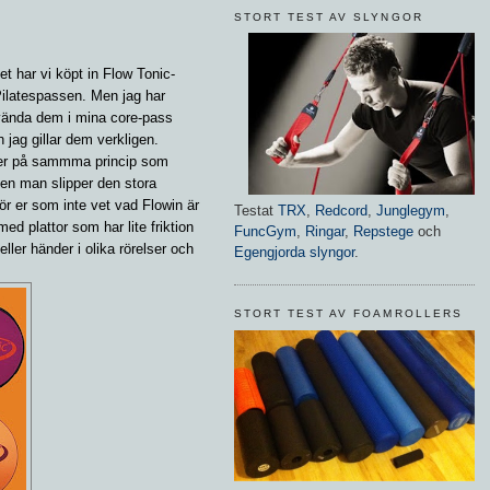
STORT TEST AV SLYNGOR
 har vi köpt in Flow Tonic-
 Pilatespassen. Men jag har
vända dem i mina core-pass
 jag gillar dem verkligen.
er på sammma princip som
en man slipper den stora
För er som inte vet vad Flowin är
Testat
TRX
,
Redcord
,
Junglegym
,
ed plattor som har lite friktion
FuncGym
,
Ringar
,
Repstege
och
ller händer i olika rörelser och
Egengjorda slyngor
.
STORT TEST AV FOAMROLLERS