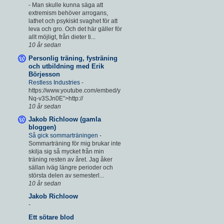
-
Man skulle kunna säga att
extremism behöver arrogans,
lathet och psykiskt svaghet för att
leva och gro. Och det här gäller för
allt möjligt, från dieter ti...
10 år sedan
Personlig träning, fysträning
och utbildning med Erik
Börjesson
Restless Industries
-
https://www.youtube.com/embed/y
Nq-v3SJn0E”>http://
10 år sedan
Jakob Richloow (gamla
bloggen)
Så gick sommarträningen
-
Sommarträning för mig brukar inte
skilja sig så mycket från min
träning resten av året. Jag åker
sällan iväg längre perioder och
största delen av semesterl...
10 år sedan
Jakob Richloow
-
Ett sötare blod