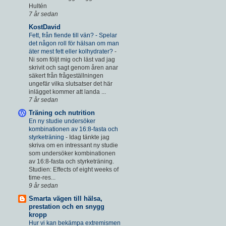
Hultén
7 år sedan
KostDavid
Fett, från fiende till vän? - Spelar
det någon roll för hälsan om man
äter mest fett eller kolhydrater?
-
Ni som följt mig och läst vad jag
skrivit och sagt genom åren anar
säkert från frågeställningen
ungefär vilka slutsatser det här
inlägget kommer att landa ...
7 år sedan
Träning och nutrition
En ny studie undersöker
kombinationen av 16:8-fasta och
styrketräning
-
Idag tänkte jag
skriva om en intressant ny studie
som undersöker kombinationen
av 16:8-fasta och styrketräning.
Studien: Effects of eight weeks of
time-res...
9 år sedan
Smarta vägen till hälsa,
prestation och en snygg
kropp
Hur vi kan bekämpa extremismen