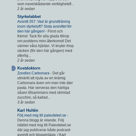
som navelskådande verklighetsfl...
2 år sedan
Styrkelabbet
Avsnitt 357: Vad är grundträning
inom styrkelyft? Sista avsnittet för
den här gången!
-
Först och
främst: Tack för alla glada tillrop
om poddens mini-återkomst! Det
värmer våra hjärtan. Vi knyter ihop
säcken (för den här gången) med
ytterlig...
2 år sedan
Kostdoktorn
Zoodles Carbonara
-
Det går
utmärkt att njuta av en krämig
Carbonara även om man inte äter
pasta. Här serveras den härliga
såsen tillsammans med strimlad
zucchini, så kallad...
3 år sedan
Karl Hultén
Följ med mig till paleoteket.se
-
Denna blogg är vilande. Följ
istället med mig till Paleoteket.se
där jag publicerar både podcast-
avsnitt och blogginlägg. / Karl