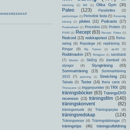
Olika Gym
(30)
tränining
(1)
MS
(1)
Paleo
(123)
Parallettes
(3)
ÄNINGSREDSKAP
Periodisk fasta
(5)
parövningar
(1)
Personlig
pilates
(11)
Podcasts
(17)
träning
(1)
Procedos
(10)
Protein
(5)
Powerwheel
(1)
Recept
(63)
PX90
(1)
Recept. Paleo
(1)
Redcord
(13)
redskapstest
(23)
Reha-
swing
(6)
Repstege
(4)
repträning
(5)
Ringar
(9)
Rip Trainer
(1)
rip-60
(2)
Roddmaskin
(37)
sandsäck
Rörlighet
(1)
(7)
SkiErg
(5)
slamball
(4)
Skador
(2)
Slyngträning
(43)
slyngor
(4)
Sommarträning
(13)
Sommarträning
Stretching
(11)
2015
(7)
spinning
(1)
Tester
(14)
Tabata
(5)
thera cane
(4)
TRX
(26)
triggerpunkter
(6)
Theracane
(1)
träningsböcker
(63)
TräningsDVD
träningsfilm
(140)
recension
(13)
träningskonvent
(82)
träningsmusik
(6)
Träningsprylar
(4)
träningsredskap
(124)
Träningsresor
(4)
Träningstidningar
(7)
träningstips
(46)
träningsutbildning