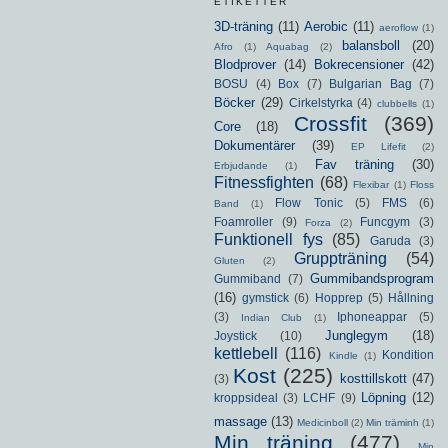
ETIKETTER
3D-träning
(11)
Aerobic
(11)
aeroflow
(1)
balansboll
(20)
Afro
(1)
Aquabag
(2)
Blodprover
(14)
Bokrecensioner
(42)
BOSU
(4)
Box
(7)
Bulgarian Bag
(7)
Böcker
(29)
Cirkelstyrka
(4)
clubbells
(1)
Crossfit
(369)
Core
(18)
Dokumentärer
(39)
EP Lifefit
(2)
Fav träning
(30)
Erbjudande
(1)
Fitnessfighten
(68)
Flexibar
(1)
Floss
Flow Tonic
(5)
FMS
(6)
Band
(1)
Foamroller
(9)
Funcgym
(3)
Forza
(2)
Funktionell fys
(85)
Garuda
(3)
Gruppträning
(54)
Gluten
(2)
Gummibandsprogram
Gummiband
(7)
(16)
gymstick
(6)
Hopprep
(5)
Hållning
(3)
Iphoneappar
(5)
Indian Club
(1)
Junglegym
(18)
Joystick
(10)
kettlebell
(116)
Kondition
Kindle
(1)
Kost
(225)
kosttillskott
(47)
(3)
Löpning
(12)
kroppsideal
(3)
LCHF
(9)
massage
(13)
Medicinboll
(2)
Min träminh
(1)
Min träning
(477)
Min