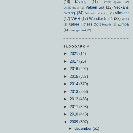
(18)
tävling
(11)
Utomhusgym
(2)
Valpen Sia
(12)
Veckans
Uträkningar
(1)
övning
(34)
viktväst
Vibrationsträning
(1)
(17)
ViPR
(17)
Wendler 5-3-1
(22)
WOD
Xplore Fitness
(5)
Zumba
(2)
Z-Health
(1)
(4)
övningsbank
(2)
BLOGGARKIV
►
2021
(14)
►
2017
(25)
►
2016
(202)
►
2015
(337)
►
2014
(370)
►
2013
(388)
►
2012
(483)
►
2011
(398)
►
2010
(443)
▼
2009
(307)
►
december
(51)