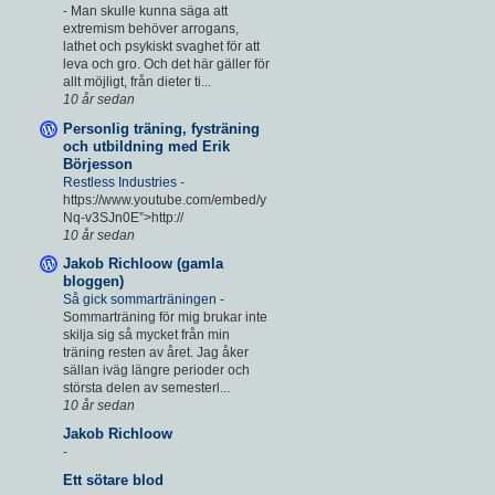
-
Man skulle kunna säga att
extremism behöver arrogans,
lathet och psykiskt svaghet för att
leva och gro. Och det här gäller för
allt möjligt, från dieter ti...
10 år sedan
Personlig träning, fysträning
och utbildning med Erik
Börjesson
Restless Industries
-
https://www.youtube.com/embed/y
Nq-v3SJn0E”>http://
10 år sedan
Jakob Richloow (gamla
bloggen)
Så gick sommarträningen
-
Sommarträning för mig brukar inte
skilja sig så mycket från min
träning resten av året. Jag åker
sällan iväg längre perioder och
största delen av semesterl...
10 år sedan
Jakob Richloow
-
Ett sötare blod