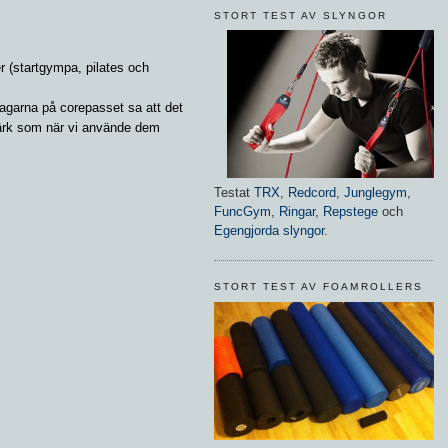
STORT TEST AV SLYNGOR
 (startgympa, pilates och
agarna på corepasset sa att det
ärk som när vi använde dem
Testat
TRX
,
Redcord
,
Junglegym
,
FuncGym
,
Ringar
,
Repstege
och
Egengjorda slyngor
.
STORT TEST AV FOAMROLLERS