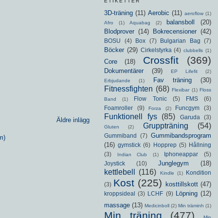
ETIKETTER
3D-träning
(11)
Aerobic
(11)
aeroflow
(1)
balansboll
(20)
Afro
(1)
Aquabag
(2)
Blodprover
(14)
Bokrecensioner
(42)
BOSU
(4)
Box
(7)
Bulgarian Bag
(7)
Böcker
(29)
Cirkelstyrka
(4)
clubbells
(1)
Crossfit
(369)
Core
(18)
Dokumentärer
(39)
EP Lifefit
(2)
Fav träning
(30)
Erbjudande
(1)
Fitnessfighten
(68)
Flexibar
(1)
Floss
Flow Tonic
(5)
FMS
(6)
Band
(1)
Foamroller
(9)
Funcgym
(3)
Forza
(2)
Funktionell fys
(85)
Garuda
(3)
Äldre inlägg
Gruppträning
(54)
Gluten
(2)
Gummibandsprogram
Gummiband
(7)
m)
(16)
gymstick
(6)
Hopprep
(5)
Hållning
(3)
Iphoneappar
(5)
Indian Club
(1)
Junglegym
(18)
Joystick
(10)
kettlebell
(116)
Kondition
Kindle
(1)
Kost
(225)
kosttillskott
(47)
(3)
Löpning
(12)
kroppsideal
(3)
LCHF
(9)
massage
(13)
Medicinboll
(2)
Min träminh
(1)
Min träning
(477)
Min