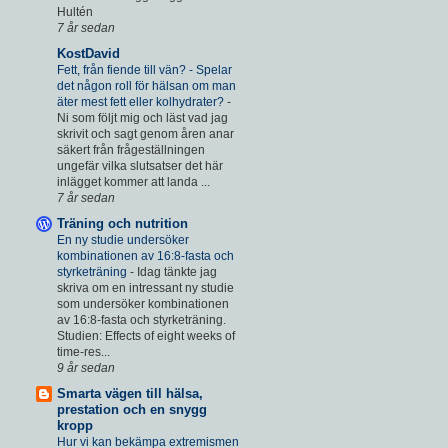
Hultén
7 år sedan
KostDavid
Fett, från fiende till vän? - Spelar
det någon roll för hälsan om man
äter mest fett eller kolhydrater?
-
Ni som följt mig och läst vad jag
skrivit och sagt genom åren anar
säkert från frågeställningen
ungefär vilka slutsatser det här
inlägget kommer att landa ...
7 år sedan
Träning och nutrition
En ny studie undersöker
kombinationen av 16:8-fasta och
styrketräning
-
Idag tänkte jag
skriva om en intressant ny studie
som undersöker kombinationen
av 16:8-fasta och styrketräning.
Studien: Effects of eight weeks of
time-res...
9 år sedan
Smarta vägen till hälsa,
prestation och en snygg
kropp
Hur vi kan bekämpa extremismen