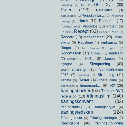
Olika Gym
(30)
tränining
(1)
MS
(1)
Paleo
(123)
Parallettes
(3)
Periodisk fasta
(5)
parövningar
(1)
Personlig
pilates
(11)
Podcasts
(17)
träning
(1)
Procedos
(10)
Protein
(5)
Powerwheel
(1)
Recept
(63)
PX90
(1)
Recept. Paleo
(1)
Redcord
(13)
redskapstest
(23)
Reha-
swing
(6)
Repstege
(4)
repträning
(5)
Ringar
(9)
Rip Trainer
(1)
rip-60
(2)
Roddmaskin
(37)
sandsäck
Rörlighet
(1)
(7)
SkiErg
(5)
slamball
(4)
Skador
(2)
Slyngträning
(43)
slyngor
(4)
Sommarträning
(13)
Sommarträning
Stretching
(11)
2015
(7)
spinning
(1)
Tester
(14)
Tabata
(5)
thera cane
(4)
TRX
(26)
triggerpunkter
(6)
Theracane
(1)
träningsböcker
(63)
TräningsDVD
träningsfilm
(140)
recension
(13)
träningskonvent
(82)
träningsmusik
(6)
Träningsprylar
(4)
träningsredskap
(124)
Träningsresor
(4)
Träningstidningar
(7)
träningstips
(46)
träningsutbildning