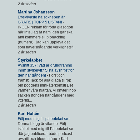
2 år sedan
Martina Johansson
Effektivaste hälsoknepen är
GRATIS | TOPP 5 LISTAN!
-
INGEN reklam för röda glasögon
här inte, jag är nämligen ganska
anti kommersiell biohacking
(numera). Jag kan uppleva det
som navelskådande verklighetsfl...
2 år sedan
Styrkelabbet
Avsnitt 357: Vad är grundträning
inom styrkelyft? Sista avsnittet för
den här gången!
-
Först och
främst: Tack för alla glada tillrop
om poddens mini-återkomst! Det
värmer våra hjärtan. Vi knyter ihop
säcken (för den här gången) med
ytterlig...
2 år sedan
Karl Hultén
Följ med mig till paleoteket.se
-
Denna blogg är vilande. Följ
istället med mig till Paleoteket.se
där jag publicerar både podcast-
avsnitt och blogginlägg. / Karl