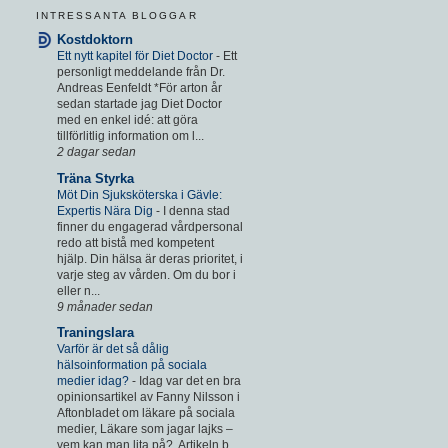
INTRESSANTA BLOGGAR
Kostdoktorn
Ett nytt kapitel för Diet Doctor
-
Ett
personligt meddelande från Dr.
Andreas Eenfeldt *För arton år
sedan startade jag Diet Doctor
med en enkel idé: att göra
tillförlitlig information om l...
2 dagar sedan
Träna Styrka
Möt Din Sjuksköterska i Gävle:
Expertis Nära Dig
-
I denna stad
finner du engagerad vårdpersonal
redo att bistå med kompetent
hjälp. Din hälsa är deras prioritet, i
varje steg av vården. Om du bor i
eller n...
9 månader sedan
Traningslara
Varför är det så dålig
hälsoinformation på sociala
medier idag?
-
Idag var det en bra
opinionsartikel av Fanny Nilsson i
Aftonbladet om läkare på sociala
medier, Läkare som jagar lajks –
vem kan man lita på?. Artikeln b...