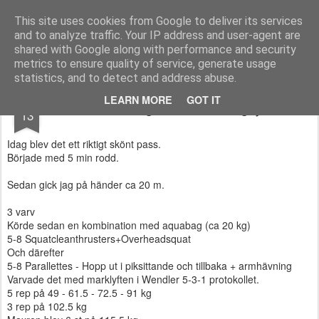
Functional Fitness by Mattias - Träningsinspiration & träningsfilmer
This site uses cookies from Google to deliver its services
and to analyze traffic. Your IP address and user-agent are
Pages
shared with Google along with performance and security
metrics to ensure quality of service, generate usage
statistics, and to detect and address abuse.
DEC
LEARN MORE
GOT IT
Skön träning med bl.a. maghjulet
13
Idag blev det ett riktigt skönt pass.
Började med 5 min rodd.
Sedan gick jag på händer ca 20 m.
3 varv
Körde sedan en kombination med aquabag (ca 20 kg)
5-8 Squatcleanthrusters+Overheadsquat
Och därefter
5-8 Parallettes - Hopp ut i piksittande och tillbaka + armhävning
Varvade det med marklyften i Wendler 5-3-1 protokollet.
5 rep på 49 - 61.5 - 72.5 - 91 kg
3 rep på 102.5 kg