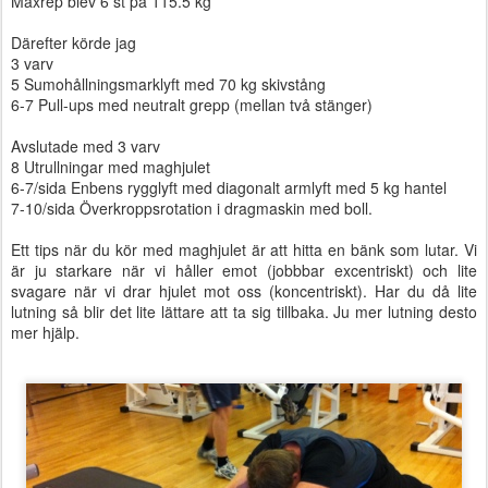
Maxrep blev 6 st på 115.5 kg
Därefter körde jag
3 varv
5 Sumohållningsmarklyft med 70 kg skivstång
6-7 Pull-ups med neutralt grepp (mellan två stänger)
Avslutade med 3 varv
8 Utrullningar med maghjulet
6-7/sida Enbens rygglyft med diagonalt armlyft med 5 kg hantel
7-10/sida Överkroppsrotation i dragmaskin med boll.
Ett tips när du kör med maghjulet är att hitta en bänk som lutar. Vi
är ju starkare när vi håller emot (jobbbar excentriskt) och lite
svagare när vi drar hjulet mot oss (koncentriskt). Har du då lite
lutning så blir det lite lättare att ta sig tillbaka. Ju mer lutning desto
mer hjälp.