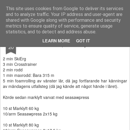
Functional Fitness by Mattias - Träningsinspiration & träningsfilmer
This site uses cookies from Google to deliver its services
and to analyze traffic. Your IP address and user-agent are
Pages
shared with Google along with performance and security
metrics to ensure quality of service, generate usage
statistics, and to detect and address abuse.
DEC
LEARN MORE
GOT IT
PB på marklyft!
20
2 min SkiErg
3 min Crosstrainer
2 min rodd
1 min maxrodd: Bara 315 m
5 min foamrolling av vänster lår, då jag fortfarande har känningar
av måndagens utfallsteg (då jag kände att något hände i låret).
Körde sedan marklyft varvat med seasawpress
10 st Marklyft 60 kg
10/arm Seasawpress 2x15 kg
10 st Marklyft 80 kg