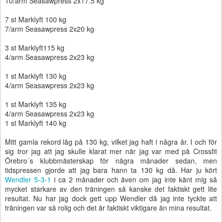
10/arm Seasawpress 2x17.5 kg
7 st Marklyft 100 kg
7/arm Seasawpress 2x20 kg
3 st Marklyft115 kg
4/arm Seasawpress 2x23 kg
1 st Marklyft 130 kg
4/arm Seasawpress 2x23 kg
1 st Marklyft 135 kg
4/arm Seasawpress 2x23 kg
1 st Marklyft 140 kg
Mitt gamla rekord låg på 130 kg, vilket jag haft i några år. I och för
sig tror jag att jag skulle klarat mer när jag var med på Crossfit
Örebro´s klubbmästerskap för några månader sedan, men
tidspressen gjorde att jag bara hann ta 130 kg då. Har ju kört
Wendler 5-3-1
i ca 2 månader och även om jag inte känt mig så
mycket starkare av den träningen så kanske det faktiskt gett lite
resultat. Nu har jag dock gett upp Wendler då jag inte tyckte att
träningen var så rolig och det är faktiskt viktigare än mina resultat.