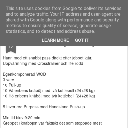
Functional Fitness by Mattias - Träningsinspiration & träningsfilmer
This site uses cookies from Google to deliver its services
and to analyze traffic. Your IP address and user-agent are
Pages
shared with Google along with performance and security
metrics to ensure quality of service, generate usage
statistics, and to detect and address abuse.
FEB
LEARN MORE
GOT IT
Gårdagens träning
12
Hann med ett snabbt pass direkt efter jobbet igår.
Uppvärmning med Crosstrainer och lite rodd
Egenkomponerad WOD
3 varv
10 Pull-up
10 Vä enbens knäböj med två kettlebell (24+28 kg)
10 Hö enbens knäböj med två kettlebell (24+28 kg)
5 Inverterd Burpess med Handstand Push-up
Min tid blev 9:20 min
Greppet i knäböjen var faktiskt det som stoppade mest