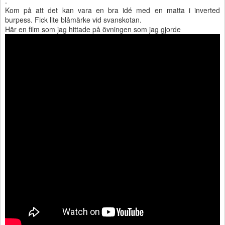
.
Kom på att det kan vara en bra idé med en matta i inverted
burpess. Fick lite blåmärke vid svanskotan.
Här en film som jag hittade på övningen som jag gjorde