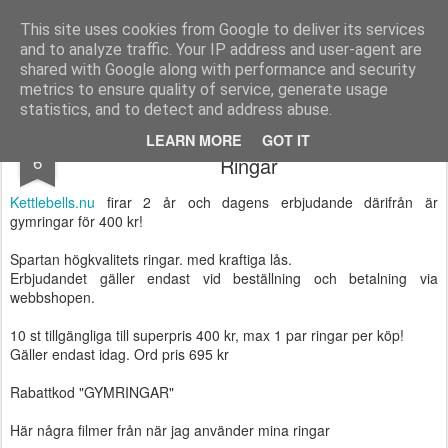
Functional Fitness by Mattias - Träningsinspiration & träningsfilmer
This site uses cookies from Google to deliver its services
and to analyze traffic. Your IP address and user-agent are
Pages
shared with Google along with performance and security
metrics to ensure quality of service, generate usage
statistics, and to detect and address abuse.
Dagens erbjudande från Kettlbells.nu -
MAY
LEARN MORE
GOT IT
6
Ringar
Kettlebells.nu
firar 2 år och dagens erbjudande därifrån är
gymringar för 400 kr!
Spartan högkvalitets ringar. med kraftiga lås.
Erbjudandet gäller endast vid beställning och betalning via
webbshopen.
10 st tillgängliga till superpris 400 kr, max 1 par ringar per köp!
Gäller endast idag. Ord pris 695 kr
Rabattkod "GYMRINGAR"
Här några filmer från när jag använder mina ringar