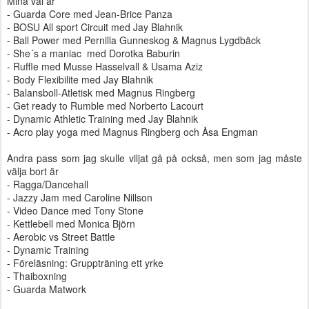
Mina val är
- Guarda Core med Jean-Brice Panza
- BOSU All sport Circuit med Jay Blahnik
- Ball Power med Pernilla Gunneskog & Magnus Lygdbäck
- She´s a maniac med Dorotka Baburin
- Ruffle med Musse Hasselvall & Usama Aziz
- Body Flexibilite med Jay Blahnik
- Balansboll-Atletisk med Magnus Ringberg
- Get ready to Rumble med Norberto Lacourt
- Dynamic Athletic Training med Jay Blahnik
- Acro play yoga med Magnus Ringberg och Åsa Engman
Andra pass som jag skulle viljat gå på också, men som jag måste
välja bort är
- Ragga/Dancehall
- Jazzy Jam med Caroline Nillson
- Video Dance med Tony Stone
- Kettlebell med Monica Björn
- Aerobic vs Street Battle
- Dynamic Training
- Föreläsning: Gruppträning ett yrke
- Thaiboxning
- Guarda Matwork