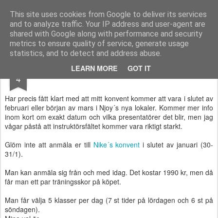
Functional Fitness by Mattias - Träningsinspiration & träningsfilmer
This site uses cookies from Google to deliver its services
and to analyze traffic. Your IP address and user-agent are
Pages
shared with Google along with performance and security
metrics to ensure quality of service, generate usage
statistics, and to detect and address abuse.
NOV
LEARN MORE
GOT IT
Nike Konvent
4
Har precis fått klart med att mitt konvent kommer att vara i slutet av
februari eller början av mars i Njoy´s nya lokaler. Kommer mer info
inom kort om exakt datum och vilka presentatörer det blir, men jag
vågar påstå att instruktörsfältet kommer vara riktigt starkt.
Glöm inte att anmäla er till
Nike´s konvent
i slutet av januari (30-
31/1).
Man kan anmäla sig från och med idag. Det kostar 1990 kr, men då
får man ett par träningsskor på köpet.
Man får välja 5 klasser per dag (7 st tider på lördagen och 6 st på
söndagen).