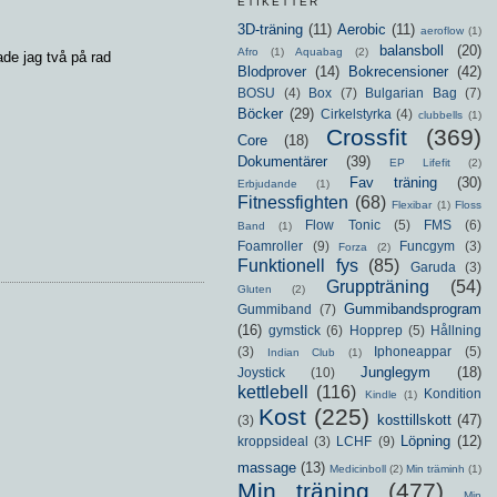
ETIKETTER
3D-träning
(11)
Aerobic
(11)
aeroflow
(1)
balansboll
(20)
Afro
(1)
Aquabag
(2)
ade jag två på rad
Blodprover
(14)
Bokrecensioner
(42)
BOSU
(4)
Box
(7)
Bulgarian Bag
(7)
Böcker
(29)
Cirkelstyrka
(4)
clubbells
(1)
Crossfit
(369)
Core
(18)
Dokumentärer
(39)
EP Lifefit
(2)
Fav träning
(30)
Erbjudande
(1)
Fitnessfighten
(68)
Flexibar
(1)
Floss
Flow Tonic
(5)
FMS
(6)
Band
(1)
Foamroller
(9)
Funcgym
(3)
Forza
(2)
Funktionell fys
(85)
Garuda
(3)
Gruppträning
(54)
Gluten
(2)
Gummibandsprogram
Gummiband
(7)
(16)
gymstick
(6)
Hopprep
(5)
Hållning
(3)
Iphoneappar
(5)
Indian Club
(1)
Junglegym
(18)
Joystick
(10)
kettlebell
(116)
Kondition
Kindle
(1)
Kost
(225)
kosttillskott
(47)
(3)
Löpning
(12)
kroppsideal
(3)
LCHF
(9)
massage
(13)
Medicinboll
(2)
Min träminh
(1)
Min träning
(477)
Min