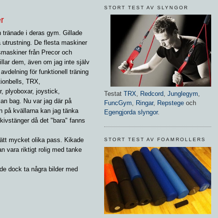
STORT TEST AV SLYNGOR
er
 tränade i deras gym. Gillade
utrustning. De flesta maskiner
nsmaskiner från Precor och
llar dem, även om jag inte själv
vdelning för funktionell träning
ionbells, TRX,
, plyoboxar, joystick,
Testat
TRX
,
Redcord
,
Junglegym
,
ian bag. Nu var jag där på
FuncGym
,
Ringar
,
Repstege
och
n på kvällarna kan jag tänka
Egengjorda slyngor
.
 skivstänger då det "bara" fanns
rätt mycket olika pass. Kikade
STORT TEST AV FOAMROLLERS
n vara riktigt rolig med tanke
de dock ta några bilder med