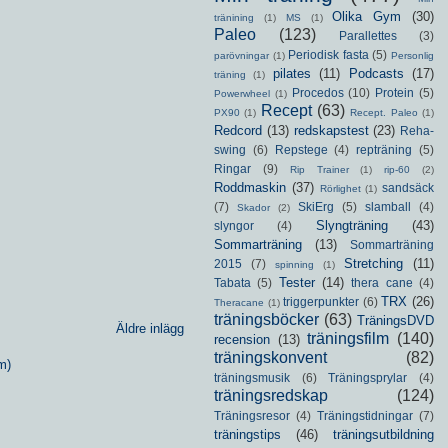
Olika Gym
(30)
tränining
(1)
MS
(1)
Paleo
(123)
Parallettes
(3)
Periodisk fasta
(5)
parövningar
(1)
Personlig
pilates
(11)
Podcasts
(17)
träning
(1)
Procedos
(10)
Protein
(5)
Powerwheel
(1)
Recept
(63)
PX90
(1)
Recept. Paleo
(1)
Redcord
(13)
redskapstest
(23)
Reha-
swing
(6)
Repstege
(4)
repträning
(5)
Ringar
(9)
Rip Trainer
(1)
rip-60
(2)
Roddmaskin
(37)
sandsäck
Rörlighet
(1)
(7)
SkiErg
(5)
slamball
(4)
Skador
(2)
Slyngträning
(43)
slyngor
(4)
Sommarträning
(13)
Sommarträning
Stretching
(11)
2015
(7)
spinning
(1)
Tester
(14)
Tabata
(5)
thera cane
(4)
TRX
(26)
triggerpunkter
(6)
Theracane
(1)
träningsböcker
(63)
TräningsDVD
Äldre inlägg
träningsfilm
(140)
recension
(13)
träningskonvent
(82)
m)
träningsmusik
(6)
Träningsprylar
(4)
träningsredskap
(124)
Träningsresor
(4)
Träningstidningar
(7)
träningstips
(46)
träningsutbildning