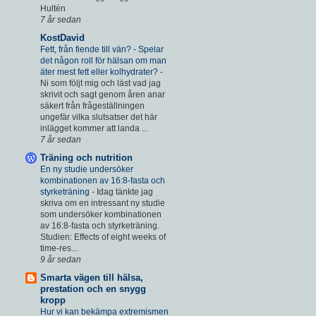
Hultén
7 år sedan
KostDavid
Fett, från fiende till vän? - Spelar
det någon roll för hälsan om man
äter mest fett eller kolhydrater?
-
Ni som följt mig och läst vad jag
skrivit och sagt genom åren anar
säkert från frågeställningen
ungefär vilka slutsatser det här
inlägget kommer att landa ...
7 år sedan
Träning och nutrition
En ny studie undersöker
kombinationen av 16:8-fasta och
styrketräning
-
Idag tänkte jag
skriva om en intressant ny studie
som undersöker kombinationen
av 16:8-fasta och styrketräning.
Studien: Effects of eight weeks of
time-res...
9 år sedan
Smarta vägen till hälsa,
prestation och en snygg
kropp
Hur vi kan bekämpa extremismen