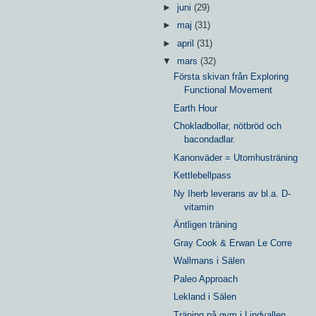
►
juni
(29)
►
maj
(31)
►
april
(31)
▼
mars
(32)
Första skivan från Exploring
Functional Movement
Earth Hour
Chokladbollar, nötbröd och
bacondadlar.
Kanonväder = Utomhusträning
Kettlebellpass
Ny Iherb leverans av bl.a. D-
vitamin
Äntligen träning
Gray Cook & Erwan Le Corre
Wallmans i Sälen
Paleo Approach
Lekland i Sälen
Träning på gym i Lindvallen,