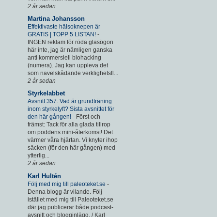
2 år sedan
Martina Johansson
Effektivaste hälsoknepen är
GRATIS | TOPP 5 LISTAN!
-
INGEN reklam för röda glasögon
här inte, jag är nämligen ganska
anti kommersiell biohacking
(numera). Jag kan uppleva det
som navelskådande verklighetsfl...
2 år sedan
Styrkelabbet
Avsnitt 357: Vad är grundträning
inom styrkelyft? Sista avsnittet för
den här gången!
-
Först och
främst: Tack för alla glada tillrop
om poddens mini-återkomst! Det
värmer våra hjärtan. Vi knyter ihop
säcken (för den här gången) med
ytterlig...
2 år sedan
Karl Hultén
Följ med mig till paleoteket.se
-
Denna blogg är vilande. Följ
istället med mig till Paleoteket.se
där jag publicerar både podcast-
avsnitt och blogginlägg. / Karl