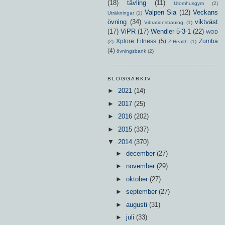
(18)
tävling
(11)
Utomhusgym
(2)
Valpen Sia
(12)
Veckans
Uträkningar
(1)
övning
(34)
viktväst
Vibrationsträning
(1)
(17)
ViPR
(17)
Wendler 5-3-1
(22)
WOD
Xplore Fitness
(5)
Zumba
(2)
Z-Health
(1)
(4)
övningsbank
(2)
BLOGGARKIV
►
2021
(14)
►
2017
(25)
►
2016
(202)
►
2015
(337)
▼
2014
(370)
►
december
(27)
►
november
(29)
►
oktober
(27)
►
september
(27)
►
augusti
(31)
►
juli
(33)