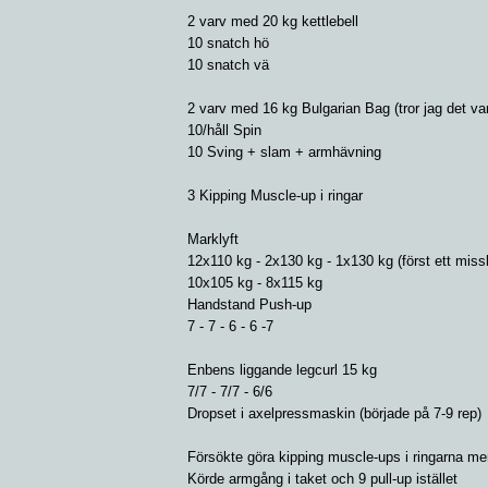
2 varv med 20 kg kettlebell
10 snatch hö
10 snatch vä
2 varv med 16 kg Bulgarian Bag (tror jag det var
10/håll Spin
10 Sving + slam + armhävning
3 Kipping Muscle-up i ringar
Marklyft
12x110 kg - 2x130 kg - 1x130 kg (först ett miss
10x105 kg - 8x115 kg
Handstand Push-up
7 - 7 - 6 - 6 -7
Enbens liggande legcurl 15 kg
7/7 - 7/7 - 6/6
Dropset i axelpressmaskin (började på 7-9 rep)
Försökte göra kipping muscle-ups i ringarna m
Körde armgång i taket och 9 pull-up istället