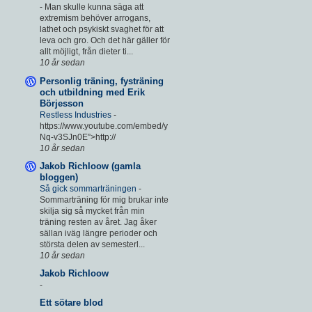
-
Man skulle kunna säga att
extremism behöver arrogans,
lathet och psykiskt svaghet för att
leva och gro. Och det här gäller för
allt möjligt, från dieter ti...
10 år sedan
Personlig träning, fysträning
och utbildning med Erik
Börjesson
Restless Industries
-
https://www.youtube.com/embed/y
Nq-v3SJn0E”>http://
10 år sedan
Jakob Richloow (gamla
bloggen)
Så gick sommarträningen
-
Sommarträning för mig brukar inte
skilja sig så mycket från min
träning resten av året. Jag åker
sällan iväg längre perioder och
största delen av semesterl...
10 år sedan
Jakob Richloow
-
Ett sötare blod