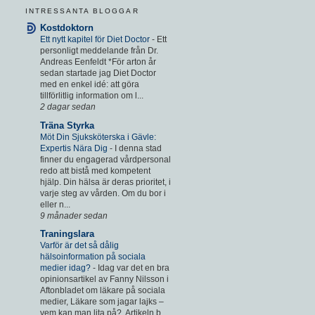
INTRESSANTA BLOGGAR
Kostdoktorn
Ett nytt kapitel för Diet Doctor
-
Ett
personligt meddelande från Dr.
Andreas Eenfeldt *För arton år
sedan startade jag Diet Doctor
med en enkel idé: att göra
tillförlitlig information om l...
2 dagar sedan
Träna Styrka
Möt Din Sjuksköterska i Gävle:
Expertis Nära Dig
-
I denna stad
finner du engagerad vårdpersonal
redo att bistå med kompetent
hjälp. Din hälsa är deras prioritet, i
varje steg av vården. Om du bor i
eller n...
9 månader sedan
Traningslara
Varför är det så dålig
hälsoinformation på sociala
medier idag?
-
Idag var det en bra
opinionsartikel av Fanny Nilsson i
Aftonbladet om läkare på sociala
medier, Läkare som jagar lajks –
vem kan man lita på?. Artikeln b...