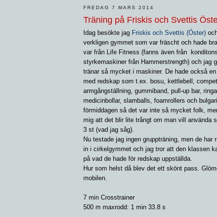
FREDAG 7 MARS 2014
Träning på Friskis och Svettis Öst
Idag besökte jag
Friskis och Svettis (Öster)
och
verkligen gymmet som var fräscht och hade bra 
var från Life Fitness (fanns även från kondito
styrkemaskiner från Hammerstrength) och jag gi
tränar så mycket i maskiner. De hade också en a
med redskap som t.ex. bosu, kettlebell, compet
armgångställning, gummiband, pull-up bar, ringar
medicinbollar, slamballs, foamrollers och bulgar
förmiddagen så det var inte så mycket folk, me
mig att det blir lite trångt om man vill använda
3 st (vad jag såg).
Nu testade jag ingen gruppträning, men de har 
in i cirkelgymmet och jag tror att den klassen ka
på vad de hade för redskap uppställda.
Hur som helst då blev det ett skönt pass. Glöm
mobilen.
7 min Crosstrainer
500 m maxrodd: 1 min 33.8 s