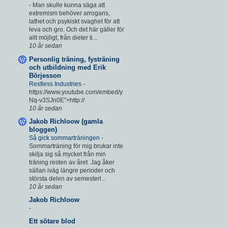
-
Man skulle kunna säga att
extremism behöver arrogans,
lathet och psykiskt svaghet för att
leva och gro. Och det här gäller för
allt möjligt, från dieter ti...
10 år sedan
Personlig träning, fysträning
och utbildning med Erik
Börjesson
Restless Industries
-
https://www.youtube.com/embed/y
Nq-v3SJn0E”>http://
10 år sedan
Jakob Richloow (gamla
bloggen)
Så gick sommarträningen
-
Sommarträning för mig brukar inte
skilja sig så mycket från min
träning resten av året. Jag åker
sällan iväg längre perioder och
största delen av semesterl...
10 år sedan
Jakob Richloow
-
Ett sötare blod