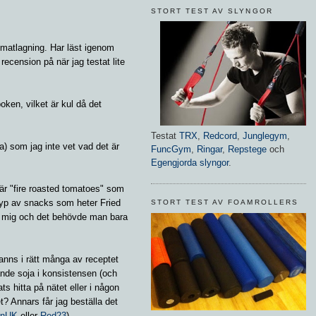
STORT TEST AV SLYNGOR
 matlagning. Har läst igenom
ension på när jag testat lite
boken, vilket är kul då det
Testat
TRX
,
Redcord
,
Junglegym
,
ka) som jag inte vet vad det är
FuncGym
,
Ringar
,
Repstege
och
Egengjorda slyngor
.
 är "fire roasted tomatoes" som
typ av snacks som heter Fried
STORT TEST AV FOAMROLLERS
lar mig och det behövde man bara
nns i rätt många av receptet
nande soja i konsistensen (och
ts hitta på nätet eller i någon
? Annars får jag beställa det
inUK
eller
Red23
).