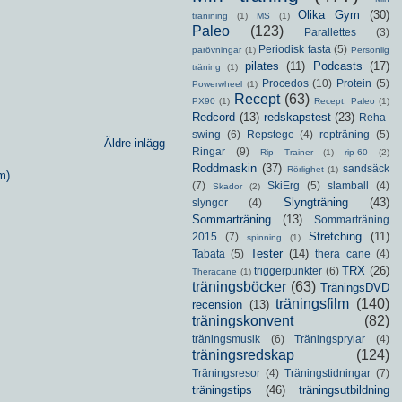
Olika Gym
(30)
tränining
(1)
MS
(1)
Paleo
(123)
Parallettes
(3)
Periodisk fasta
(5)
parövningar
(1)
Personlig
pilates
(11)
Podcasts
(17)
träning
(1)
Procedos
(10)
Protein
(5)
Powerwheel
(1)
Recept
(63)
PX90
(1)
Recept. Paleo
(1)
Redcord
(13)
redskapstest
(23)
Reha-
swing
(6)
Repstege
(4)
repträning
(5)
Äldre inlägg
Ringar
(9)
Rip Trainer
(1)
rip-60
(2)
Roddmaskin
(37)
sandsäck
Rörlighet
(1)
m)
(7)
SkiErg
(5)
slamball
(4)
Skador
(2)
Slyngträning
(43)
slyngor
(4)
Sommarträning
(13)
Sommarträning
Stretching
(11)
2015
(7)
spinning
(1)
Tester
(14)
Tabata
(5)
thera cane
(4)
TRX
(26)
triggerpunkter
(6)
Theracane
(1)
träningsböcker
(63)
TräningsDVD
träningsfilm
(140)
recension
(13)
träningskonvent
(82)
träningsmusik
(6)
Träningsprylar
(4)
träningsredskap
(124)
Träningsresor
(4)
Träningstidningar
(7)
träningstips
(46)
träningsutbildning