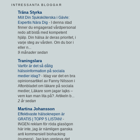
INTRESSANTA BLOGGAR
Träna Styrka
Möt Din Sjuksköterska i Gävle:
Expertis Nära Dig
-
I denna stad
finner du engagerad vårdpersonal
redo att bistå med kompetent
hjälp. Din hälsa är deras prioritet, i
varje steg av vården. Om du bor i
eller n...
9 månader sedan
Traningslara
Varför är det så dålig
hälsoinformation på sociala
medier idag?
-
Idag var det en bra
opinionsartikel av Fanny Nilsson i
Aftonbladet om läkare på sociala
medier, Läkare som jagar lajks –
vem kan man lita på?. Artikeln b...
2 år sedan
Martina Johansson
Effektivaste hälsoknepen är
GRATIS | TOPP 5 LISTAN!
-
INGEN reklam för röda glasögon
här inte, jag är nämligen ganska
anti kommersiell biohacking
(numera). Jag kan uppleva det