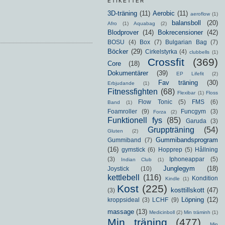
ETIKETTER
3D-träning
(11)
Aerobic
(11)
aeroflow
(1)
balansboll
(20)
Afro
(1)
Aquabag
(2)
Blodprover
(14)
Bokrecensioner
(42)
BOSU
(4)
Box
(7)
Bulgarian Bag
(7)
Böcker
(29)
Cirkelstyrka
(4)
clubbells
(1)
Crossfit
(369)
Core
(18)
Dokumentärer
(39)
EP Lifefit
(2)
Fav träning
(30)
Erbjudande
(1)
Fitnessfighten
(68)
Flexibar
(1)
Floss
Flow Tonic
(5)
FMS
(6)
Band
(1)
Foamroller
(9)
Funcgym
(3)
Forza
(2)
Funktionell fys
(85)
Garuda
(3)
Gruppträning
(54)
Gluten
(2)
Gummibandsprogram
Gummiband
(7)
(16)
gymstick
(6)
Hopprep
(5)
Hållning
(3)
Iphoneappar
(5)
Indian Club
(1)
Junglegym
(18)
Joystick
(10)
kettlebell
(116)
Kondition
Kindle
(1)
Kost
(225)
kosttillskott
(47)
(3)
Löpning
(12)
kroppsideal
(3)
LCHF
(9)
massage
(13)
Medicinboll
(2)
Min träminh
(1)
Min träning
(477)
Min