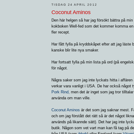
TISDAG 24 APRIL 2012
Coconut Aminos
Den här helgen så har jag försökt bättra på min
kokboken Well-fed som det kommer komma en rec
fler recept.
Har fått fylla på kryddskåpet efter att jag läste 
kanske blir lite nya smaker.
Har fortsatt fylla på min lista på ord (på engels
för något.
Några saker som jag inte lyckats hitta i affären
verkar vara vanligt i USA. De har också något 
Pork Rind,
men det är inget som jag tror tillta
använda om man ville.
Coconut Aminos
är det som jag saknar mest. Fa
och om jag förstått det rätt så är det något lik
används på likannde sätt). Det har jag inte lycka
butik. Någon som vet vart man kan få tag på det
från USA (som
iHerb
) eller England (som
Vitam