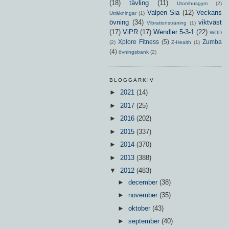
(18)
tävling
(11)
Utomhusgym
(2)
Valpen Sia
(12)
Veckans
Uträkningar
(1)
övning
(34)
viktväst
Vibrationsträning
(1)
(17)
ViPR
(17)
Wendler 5-3-1
(22)
WOD
Xplore Fitness
(5)
Zumba
(2)
Z-Health
(1)
(4)
övningsbank
(2)
BLOGGARKIV
►
2021
(14)
►
2017
(25)
►
2016
(202)
►
2015
(337)
►
2014
(370)
►
2013
(388)
▼
2012
(483)
►
december
(38)
►
november
(35)
►
oktober
(43)
►
september
(40)