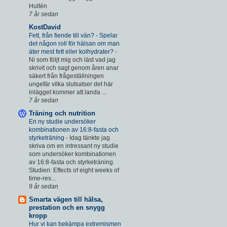
Hultén
7 år sedan
KostDavid
Fett, från fiende till vän? - Spelar
det någon roll för hälsan om man
äter mest fett eller kolhydrater?
-
Ni som följt mig och läst vad jag
skrivit och sagt genom åren anar
säkert från frågeställningen
ungefär vilka slutsatser det här
inlägget kommer att landa ...
7 år sedan
Träning och nutrition
En ny studie undersöker
kombinationen av 16:8-fasta och
styrketräning
-
Idag tänkte jag
skriva om en intressant ny studie
som undersöker kombinationen
av 16:8-fasta och styrketräning.
Studien: Effects of eight weeks of
time-res...
9 år sedan
Smarta vägen till hälsa,
prestation och en snygg
kropp
Hur vi kan bekämpa extremismen