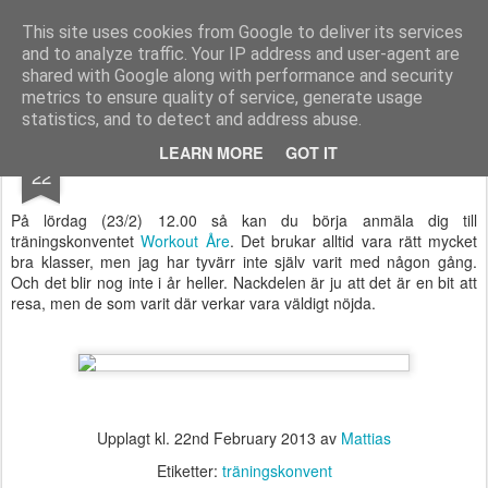
Functional Fitness by Mattias - Träningsinspiration & träningsfilmer
This site uses cookies from Google to deliver its services
and to analyze traffic. Your IP address and user-agent are
Pages
shared with Google along with performance and security
metrics to ensure quality of service, generate usage
statistics, and to detect and address abuse.
FEB
LEARN MORE
GOT IT
Workout Åre
22
På lördag (23/2) 12.00 så kan du börja anmäla dig till
träningskonventet
Workout Åre
. Det brukar alltid vara rätt mycket
bra klasser, men jag har tyvärr inte själv varit med någon gång.
Och det blir nog inte i år heller. Nackdelen är ju att det är en bit att
resa, men de som varit där verkar vara väldigt nöjda.
Upplagt kl.
22nd February 2013
av
Mattias
Etiketter:
träningskonvent