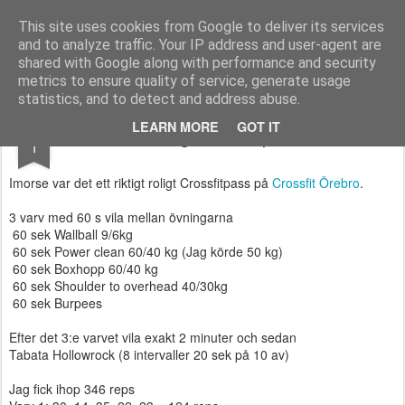
Functional Fitness by Mattias - Träningsinspiration & träningsfilmer
This site uses cookies from Google to deliver its services
and to analyze traffic. Your IP address and user-agent are
Pages
shared with Google along with performance and security
metrics to ensure quality of service, generate usage
statistics, and to detect and address abuse.
OCT
LEARN MORE
GOT IT
Roligt Crossfitpass
1
Imorse var det ett riktigt roligt Crossfitpass på
Crossfit Örebro
.
3 varv med 60 s vila mellan övningarna
60 sek Wallball 9/6kg
60 sek Power clean 60/40 kg (Jag körde 50 kg)
60 sek Boxhopp 60/40 kg
60 sek Shoulder to overhead 40/30kg
60 sek Burpees
Efter det 3:e varvet vila exakt 2 minuter och sedan
Tabata Hollowrock (8 intervaller 20 sek på 10 av)
Jag fick ihop 346 reps