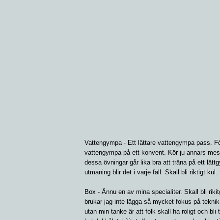
Vattengympa - Ett lättare vattengympa pass. Fö
vattengympa på ett konvent. Kör ju annars mest
dessa övningar går lika bra att träna på ett lätt
utmaning blir det i varje fall. Skall bli riktigt kul.
Box - Ännu en av mina specialiter. Skall bli riki
brukar jag inte lägga så mycket fokus på tekni
utan min tanke är att folk skall ha roligt och bli