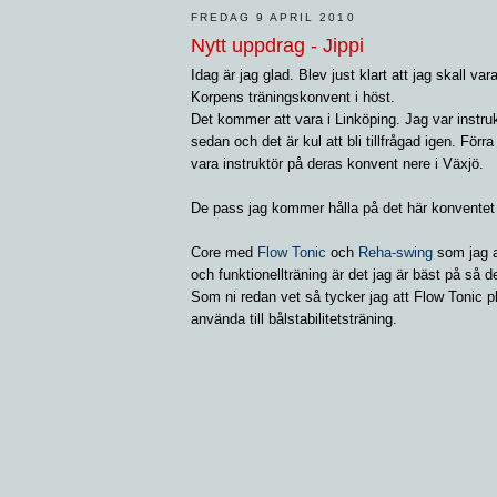
FREDAG 9 APRIL 2010
Nytt uppdrag - Jippi
Idag är jag glad. Blev just klart att jag skall var
Korpens träningskonvent i höst.
Det kommer att vara i Linköping. Jag var instru
sedan och det är kul att bli tillfrågad igen. Förra
vara instruktör på deras konvent nere i Växjö.
De pass jag kommer hålla på det här konventet
Core med
Flow Tonic
och
Reha-swing
som jag a
och funktionellträning är det jag är bäst på så dett
Som ni redan vet så tycker jag att Flow Tonic pl
använda till bålstabilitetsträning.