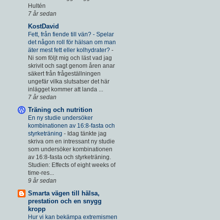
Hultén
7 år sedan
KostDavid
Fett, från fiende till vän? - Spelar
det någon roll för hälsan om man
äter mest fett eller kolhydrater?
-
Ni som följt mig och läst vad jag
skrivit och sagt genom åren anar
säkert från frågeställningen
ungefär vilka slutsatser det här
inlägget kommer att landa ...
7 år sedan
Träning och nutrition
En ny studie undersöker
kombinationen av 16:8-fasta och
styrketräning
-
Idag tänkte jag
skriva om en intressant ny studie
som undersöker kombinationen
av 16:8-fasta och styrketräning.
Studien: Effects of eight weeks of
time-res...
9 år sedan
Smarta vägen till hälsa,
prestation och en snygg
kropp
Hur vi kan bekämpa extremismen