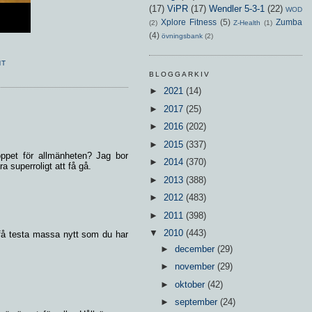
(17)
ViPR
(17)
Wendler 5-3-1
(22)
WOD
Xplore Fitness
(5)
Zumba
(2)
Z-Health
(1)
(4)
övningsbank
(2)
NT
BLOGGARKIV
►
2021
(14)
►
2017
(25)
►
2016
(202)
►
2015
(337)
öppet för allmänheten? Jag bor
►
2014
(370)
a superroligt att få gå.
►
2013
(388)
►
2012
(483)
►
2011
(398)
▼
2010
(443)
få testa massa nytt som du har
►
december
(29)
►
november
(29)
►
oktober
(42)
►
september
(24)