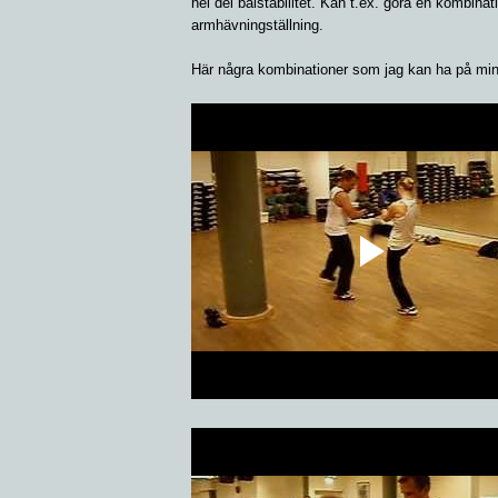
hel del bålstabilitet. Kan t.ex. göra en kombinat
armhävningställning.
Här några kombinationer som jag kan ha på mi