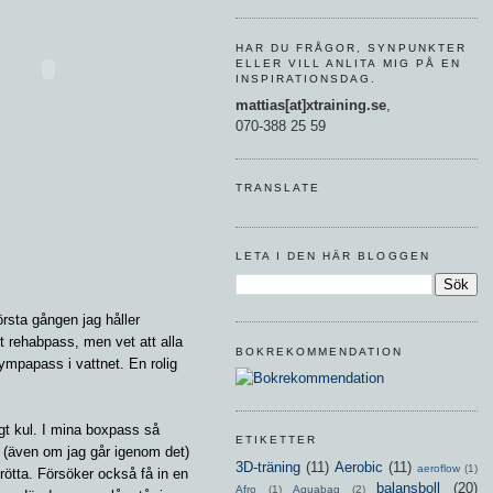
HAR DU FRÅGOR, SYNPUNKTER
ELLER VILL ANLITA MIG PÅ EN
INSPIRATIONSDAG.
mattias[at]xtraining.se
,
070-388 25 59
TRANSLATE
LETA I DEN HÄR BLOGGEN
rsta gången jag håller
 rehabpass, men vet att alla
BOKREKOMMENDATION
gympapass i vattnet. En rolig
tgt kul. I mina boxpass så
ETIKETTER
k (även om jag går igenom det)
3D-träning
(11)
Aerobic
(11)
aeroflow
(1)
 trötta. Försöker också få in en
balansboll
(20)
Afro
(1)
Aquabag
(2)