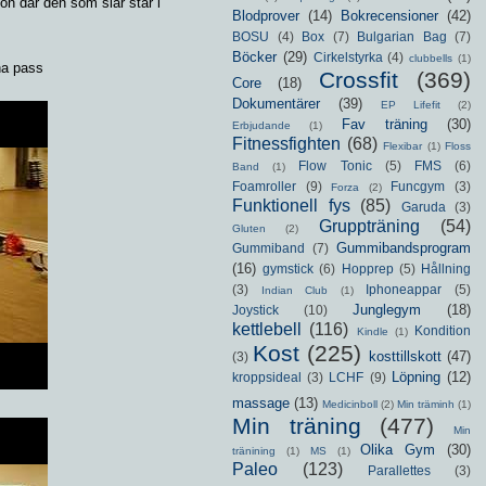
ion där den som slår står i
Blodprover
(14)
Bokrecensioner
(42)
BOSU
(4)
Box
(7)
Bulgarian Bag
(7)
Böcker
(29)
Cirkelstyrka
(4)
clubbells
(1)
na pass
Crossfit
(369)
Core
(18)
Dokumentärer
(39)
EP Lifefit
(2)
Fav träning
(30)
Erbjudande
(1)
Fitnessfighten
(68)
Flexibar
(1)
Floss
Flow Tonic
(5)
FMS
(6)
Band
(1)
Foamroller
(9)
Funcgym
(3)
Forza
(2)
Funktionell fys
(85)
Garuda
(3)
Gruppträning
(54)
Gluten
(2)
Gummibandsprogram
Gummiband
(7)
(16)
gymstick
(6)
Hopprep
(5)
Hållning
(3)
Iphoneappar
(5)
Indian Club
(1)
Junglegym
(18)
Joystick
(10)
kettlebell
(116)
Kondition
Kindle
(1)
Kost
(225)
kosttillskott
(47)
(3)
Löpning
(12)
kroppsideal
(3)
LCHF
(9)
massage
(13)
Medicinboll
(2)
Min träminh
(1)
Min träning
(477)
Min
Olika Gym
(30)
tränining
(1)
MS
(1)
Paleo
(123)
Parallettes
(3)