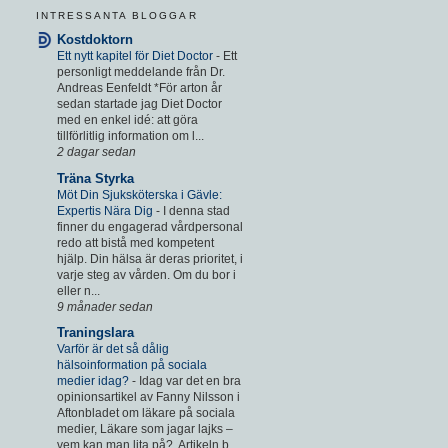
INTRESSANTA BLOGGAR
Kostdoktorn
Ett nytt kapitel för Diet Doctor
-
Ett
personligt meddelande från Dr.
Andreas Eenfeldt *För arton år
sedan startade jag Diet Doctor
med en enkel idé: att göra
tillförlitlig information om l...
2 dagar sedan
Träna Styrka
Möt Din Sjuksköterska i Gävle:
Expertis Nära Dig
-
I denna stad
finner du engagerad vårdpersonal
redo att bistå med kompetent
hjälp. Din hälsa är deras prioritet, i
varje steg av vården. Om du bor i
eller n...
9 månader sedan
Traningslara
Varför är det så dålig
hälsoinformation på sociala
medier idag?
-
Idag var det en bra
opinionsartikel av Fanny Nilsson i
Aftonbladet om läkare på sociala
medier, Läkare som jagar lajks –
vem kan man lita på?. Artikeln b...