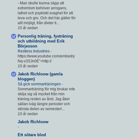
-
Man skulle kunna säga att
extremism behöver arrogans,
lathet och psykiskt svaghet för att
leva och gro. Och det här gäller för
allt möjligt, från dieter ti...
10 år sedan
Personlig träning, fysträning
och utbildning med Erik
Börjesson
Restless Industries
-
https://www.youtube.com/embed/y
Nq-v3SJn0E”>http://
10 år sedan
Jakob Richloow (gamla
bloggen)
Så gick sommarträningen
-
Sommarträning för mig brukar inte
skilja sig så mycket från min
träning resten av året. Jag åker
sällan iväg längre perioder och
största delen av semesterl...
10 år sedan
Jakob Richloow
-
Ett sötare blod