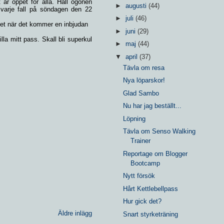
 är öppet för alla. Håll ögonen
►
augusti
(44)
varje fall på söndagen den 22
►
juli
(46)
et när det kommer en inbjudan
►
juni
(29)
la mitt pass. Skall bli superkul
►
maj
(44)
▼
april
(37)
Tävla om resa
Nya löparskor!
Glad Sambo
Nu har jag beställt...
Löpning
Tävla om Senso Walking
Trainer
Reportage om Blogger
Bootcamp
Nytt försök
Hårt Kettlebellpass
Hur gick det?
Äldre inlägg
Snart styrketräning