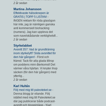
2 år sedan
Martina Johansson
Effektivaste hälsoknepen är
GRATIS | TOPP 5 LISTAN!
-
INGEN reklam för röda glasögon
här inte, jag är nämligen ganska
anti kommersiell biohacking
(numera). Jag kan uppleva det
som navelskådande verklighetsfl...
2 år sedan
Styrkelabbet
Avsnitt 357: Vad är grundträning
inom styrkelyft? Sista avsnittet för
den här gången!
-
Först och
främst: Tack för alla glada tillrop
om poddens mini-återkomst! Det
värmer våra hjärtan. Vi knyter ihop
säcken (för den här gången) med
ytterlig...
2 år sedan
Karl Hultén
Följ med mig till paleoteket.se
-
Denna blogg är vilande. Följ
istället med mig till Paleoteket.se
där jag publicerar både podcast-
avsnitt och blogginlägg. / Karl