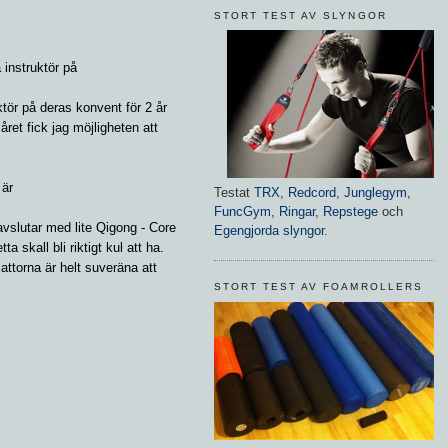
STORT TEST AV SLYNGOR
a instruktör på
ktör på deras konvent för 2 år
 året fick jag möjligheten att
 är
Testat
TRX
,
Redcord
,
Junglegym
,
FuncGym
,
Ringar
,
Repstege
och
vslutar med lite Qigong - Core
Egengjorda slyngor
.
a skall bli riktigt kul att ha.
attorna är helt suveräna att
STORT TEST AV FOAMROLLERS