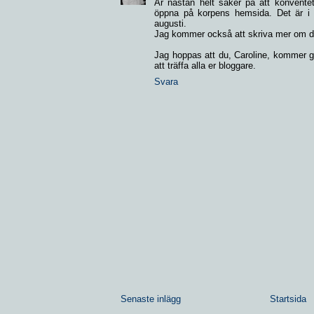
Är nästan helt säker på att konventet
öppna på korpens hemsida. Det är i 
augusti.
Jag kommer också att skriva mer om d
Jag hoppas att du, Caroline, kommer gil
att träffa alla er bloggare.
Svara
Senaste inlägg
Startsida