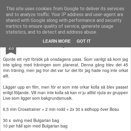
Functional Fitness by Mattias - Träningsinspiration & träningsfilmer
This site uses cookies from Google to deliver its services
and to analyze traffic. Your IP address and user-agent are
Pages
shared with Google along with performance and security
metrics to ensure quality of service, generate usage
statistics, and to detect and address abuse.
APR
LEARN MORE
GOT IT
Nytt försök
23
Gjorde ett nytt försök på onsdagens pass. Som vanligt så kom jag
inte igång med träningen som planerat. Denna gång blev det 45
min träning, men jag tror det var tur det för jag hade nog inte orkat
allt.
Lägger upp en film, men för er som inte orkar kolla så blev passet
enligt följande. Vill man inte kolla så kan ni ju alltid njuta av gruppen
Live som ligger som bakgrundsmusik.
6,5 min Crosstrainer + 2 min rodd + 2x 30 s sidhopp över Bosu
30 s sving med Bulgarian bag
10 per håll spin med Bulgarian bag