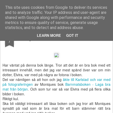
Functional Fitness by Mattias - Träningsinspiration & träningsfilmer
This site uses cookies from Google to deliver its services
and to analyze traffic. Your IP address and user-agent are
Pages
shared with Google along with performance and security
metrics to ensure quality of service, generate usage
statistics, and to detect and address abuse.
MAY
LEARN MORE
GOT IT
Äntligen har Barnmatsboken kommit ut
7
Har väntat på denna bok länge. Tror att det är en bra bok med ett
intressant innehåll, men det jag var mest spänd över var om min
dotter, Elvira, var med på några av fotona i boken.
Det var nämligen så att hon och jag
åkte till Karlstad och var med
på fotograferingen
av Moniques bok
Barnmatsboken - Laga bra
mat från början
. Och som tur var så var Elvira med på flera olika
bilder i boken.
Riktigt kul.
Ska bli väldigt intressant att läsa boken och jag tror att Moniques
synsätt på vad som är bra mat för ett barn stämmer rätt bra