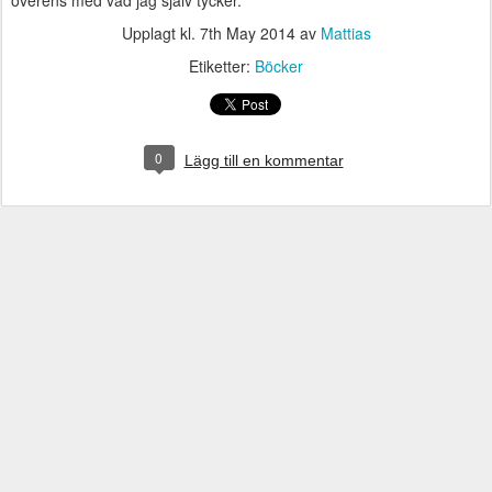
överens med vad jag själv tycker.
Upplagt kl.
7th May 2014
av
Mattias
Etiketter:
Böcker
0
Lägg till en kommentar