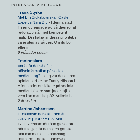
INTRESSANTA BLOGGAR
Träna Styrka
Möt Din Sjuksköterska i Gävle:
Expertis Nära Dig
-
I denna stad
finner du engagerad vårdpersonal
redo att bistå med kompetent
hjälp. Din hälsa är deras prioritet, i
varje steg av vården. Om du bor i
eller n...
9 månader sedan
Traningslara
Varför är det så dålig
hälsoinformation på sociala
medier idag?
-
Idag var det en bra
opinionsartikel av Fanny Nilsson i
Aftonbladet om läkare på sociala
medier, Läkare som jagar lajks –
vem kan man lita på?. Artikeln b...
2 år sedan
Martina Johansson
Effektivaste hälsoknepen är
GRATIS | TOPP 5 LISTAN!
-
INGEN reklam för röda glasögon
här inte, jag är nämligen ganska
anti kommersiell biohacking
(numera). Jag kan uppleva det