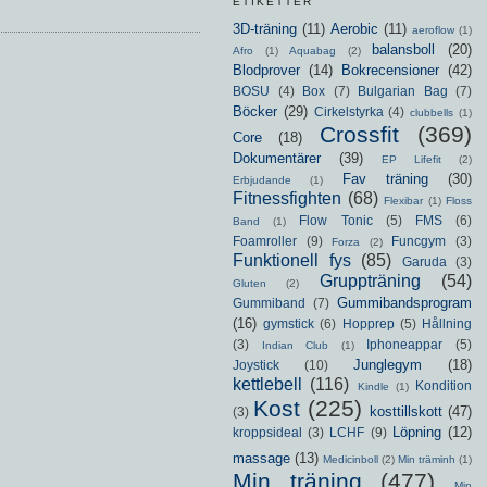
ETIKETTER
3D-träning
(11)
Aerobic
(11)
aeroflow
(1)
balansboll
(20)
Afro
(1)
Aquabag
(2)
Blodprover
(14)
Bokrecensioner
(42)
BOSU
(4)
Box
(7)
Bulgarian Bag
(7)
Böcker
(29)
Cirkelstyrka
(4)
clubbells
(1)
Crossfit
(369)
Core
(18)
Dokumentärer
(39)
EP Lifefit
(2)
Fav träning
(30)
Erbjudande
(1)
Fitnessfighten
(68)
Flexibar
(1)
Floss
Flow Tonic
(5)
FMS
(6)
Band
(1)
Foamroller
(9)
Funcgym
(3)
Forza
(2)
Funktionell fys
(85)
Garuda
(3)
Gruppträning
(54)
Gluten
(2)
Gummibandsprogram
Gummiband
(7)
(16)
gymstick
(6)
Hopprep
(5)
Hållning
(3)
Iphoneappar
(5)
Indian Club
(1)
Junglegym
(18)
Joystick
(10)
kettlebell
(116)
Kondition
Kindle
(1)
Kost
(225)
kosttillskott
(47)
(3)
Löpning
(12)
kroppsideal
(3)
LCHF
(9)
massage
(13)
Medicinboll
(2)
Min träminh
(1)
Min träning
(477)
Min