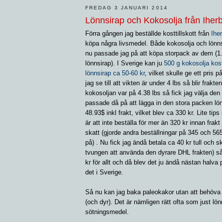
FREDAG 3 JANUARI 2014
Lönnsirap och Kokosolja från Iher
Förra gången jag beställde kosttillskott från
Ihe
köpa några livsmedel. Både kokosolja och lönnsi
nu passade jag på att köpa storpack av dem (1
lönnsirap). I Sverige kan ju
500 g kokosolja kos
lönnsirap ca 50-60 kr
, vilket skulle ge ett pris p
jag se till att vikten är under 4 lbs så blir frak
kokosoljan var på 4.38 lbs så fick jag välja den
passade då på att lägga in den stora packen lönn
48.93$ inkl frakt, vilket blev ca 330 kr. Lite tip
är att inte beställa för mer än 320 kr innan frakt 
skatt (gjorde andra beställningar på 345 och 565
på) . Nu fick jag ändå betala ca 40 kr tull och sk
tvungen att använda den dyrare DHL frakten) så
kr för allt och då blev det ju ändå nästan halva
det i Sverige.
Så nu kan jag baka paleokakor utan att behöva t
(och dyr). Det är nämligen rätt ofta som just l
sötningsmedel.