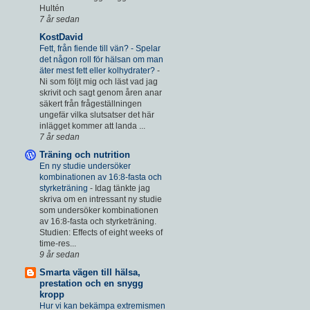
Hultén
7 år sedan
KostDavid
Fett, från fiende till vän? - Spelar
det någon roll för hälsan om man
äter mest fett eller kolhydrater?
-
Ni som följt mig och läst vad jag
skrivit och sagt genom åren anar
säkert från frågeställningen
ungefär vilka slutsatser det här
inlägget kommer att landa ...
7 år sedan
Träning och nutrition
En ny studie undersöker
kombinationen av 16:8-fasta och
styrketräning
-
Idag tänkte jag
skriva om en intressant ny studie
som undersöker kombinationen
av 16:8-fasta och styrketräning.
Studien: Effects of eight weeks of
time-res...
9 år sedan
Smarta vägen till hälsa,
prestation och en snygg
kropp
Hur vi kan bekämpa extremismen