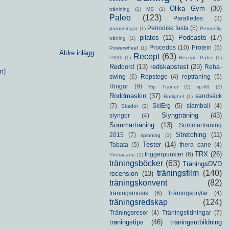
Olika Gym
(30)
tränining
(1)
MS
(1)
Paleo
(123)
Parallettes
(3)
Periodisk fasta
(5)
parövningar
(1)
Personlig
pilates
(11)
Podcasts
(17)
träning
(1)
Procedos
(10)
Protein
(5)
Powerwheel
(1)
Äldre inlägg
Recept
(63)
PX90
(1)
Recept. Paleo
(1)
Redcord
(13)
redskapstest
(23)
Reha-
m)
swing
(6)
Repstege
(4)
repträning
(5)
Ringar
(9)
Rip Trainer
(1)
rip-60
(2)
Roddmaskin
(37)
sandsäck
Rörlighet
(1)
(7)
SkiErg
(5)
slamball
(4)
Skador
(2)
Slyngträning
(43)
slyngor
(4)
Sommarträning
(13)
Sommarträning
Stretching
(11)
2015
(7)
spinning
(1)
Tester
(14)
Tabata
(5)
thera cane
(4)
TRX
(26)
triggerpunkter
(6)
Theracane
(1)
träningsböcker
(63)
TräningsDVD
träningsfilm
(140)
recension
(13)
träningskonvent
(82)
träningsmusik
(6)
Träningsprylar
(4)
träningsredskap
(124)
Träningsresor
(4)
Träningstidningar
(7)
träningstips
(46)
träningsutbildning