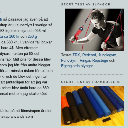
STORT TEST AV SLYNGOR
b
rb
så passade jag även på att
rap är ju superdyrt i sverige så
.53 kg kokosolja och 946 ml
ta ca 160 kr
och
250 g
å ca 680 kr . I vanliga fall brukar
ten bara 4$. Men eftersom
 dyrare frakten på 8$ och
Testat
TRX
,
Redcord
,
Junglegym
,
sirap. Mitt pris för dessa blev
FuncGym
,
Ringar
,
Repstege
och
s som jag fått från andra bloggar
Egengjorda slyngor
.
för att minska risken för tull och
 kr och de blev det ingen tull
att (antagligen för att jag var
STORT TEST AV FOAMROLLERS
 priset blev ändå bara ca 360
 priset mot om jag skulle köpt
änka på att lönnsirapen är slut
önnsirap används som