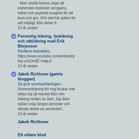
-
Man skulle kunna säga att
extremism behöver arrogans,
lathet och psykiskt svaghet för att
leva och gro. Och det här gäller för
allt möjligt, från dieter ti...
10 år sedan
Personlig träning, fysträning
och utbildning med Erik
Börjesson
Restless Industries
-
https://www.youtube.com/embed/y
Nq-v3SJn0E”>http://
10 år sedan
Jakob Richloow (gamla
bloggen)
Så gick sommarträningen
-
Sommarträning för mig brukar inte
skilja sig så mycket från min
träning resten av året. Jag åker
sällan iväg längre perioder och
största delen av semesterl...
10 år sedan
Jakob Richloow
-
Ett sötare blod