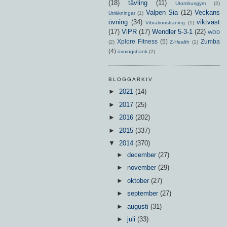
(18)
tävling
(11)
Utomhusgym
(2)
Valpen Sia
(12)
Veckans
Uträkningar
(1)
övning
(34)
viktväst
Vibrationsträning
(1)
(17)
ViPR
(17)
Wendler 5-3-1
(22)
WOD
Xplore Fitness
(5)
Zumba
(2)
Z-Health
(1)
(4)
övningsbank
(2)
BLOGGARKIV
►
2021
(14)
►
2017
(25)
►
2016
(202)
►
2015
(337)
▼
2014
(370)
►
december
(27)
►
november
(29)
►
oktober
(27)
►
september
(27)
►
augusti
(31)
►
juli
(33)