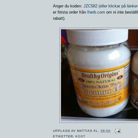
Anger du koden:
JZC582 (eller klickar på länke
er första order från
Iherb.com
om ni inte beställt
rabatt).
UPPLAGD AV
MATTIAS
KL.
08:00
ETIKETTER:
KOST