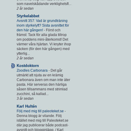
som navelskådande verklighetsfl...
2 år sedan
Styrkelabbet
Avsnitt 357: Vad är grundträning
inom styrkelyft? Sista avsnittet för
den här gången!
-
Först och
främst: Tack för alla glada tillrop
om poddens mini-återkomst! Det
värmer våra hjärtan. Vi knyter ihop
säcken (för den här gången) med
ytterlig...
2 år sedan
Kostdoktorn
Zoodles Carbonara
-
Det går
utmärkt att njuta av en krämig
Carbonara även om man inte äter
pasta. Här serveras den härliga
såsen tillsammans med strimlad
zucchini, så kallad...
3 år sedan
Karl Hultén
Följ med mig till paleoteket.se
-
Denna blogg är vilande. Följ
istället med mig till Paleoteket.se
där jag publicerar både podcast-
avsnitt och blogginlägg. / Karl