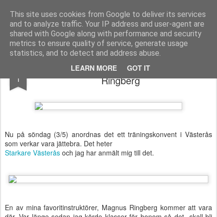
Functional Fitness by Mattias - Träningsinspiration & träningsfilmer
This site uses cookies from Google to deliver its services
and to analyze traffic. Your IP address and user-agent are
Pages
shared with Google along with performance and security
metrics to ensure quality of service, generate usage
statistics, and to detect and address abuse.
Starkare Västerås med bl.a. Magnus
MAY
LEARN MORE
GOT IT
1
Ringberg
Nu på söndag (3/5) anordnas det ett träningskonvent i Västerås
som verkar vara jättebra. Det heter
Starkare Västerås
och jag har anmält mig till det.
En av mina favoritinstruktörer, Magnus Ringberg kommer att vara
där. Var länge sedan jag körde klasser för honom så det skall bli