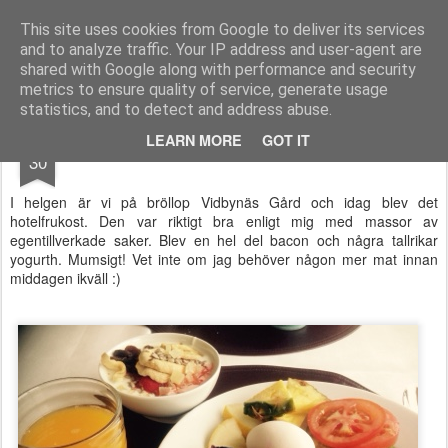
Functional Fitness by Mattias - Träningsinspiration & träningsfilmer
This site uses cookies from Google to deliver its services
and to analyze traffic. Your IP address and user-agent are
Pages
shared with Google along with performance and security
metrics to ensure quality of service, generate usage
statistics, and to detect and address abuse.
MAY
LEARN MORE
GOT IT
Hotellfrukost
30
I helgen är vi på bröllop Vidbynäs Gård och idag blev det
hotelfrukost. Den var riktigt bra enligt mig med massor av
egentillverkade saker. Blev en hel del bacon och några tallrikar
yogurth. Mumsigt! Vet inte om jag behöver någon mer mat innan
middagen ikväll :)