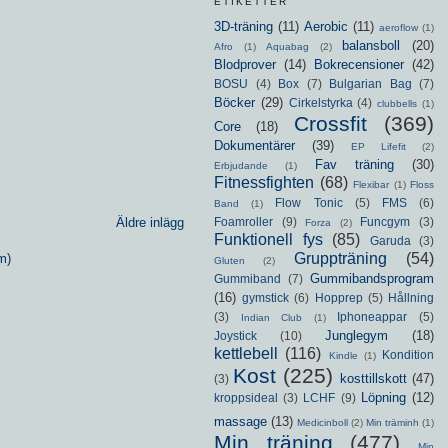
ETIKETTER
3D-träning
(11)
Aerobic
(11)
aeroflow
(1)
balansboll
(20)
Afro
(1)
Aquabag
(2)
Blodprover
(14)
Bokrecensioner
(42)
BOSU
(4)
Box
(7)
Bulgarian Bag
(7)
Böcker
(29)
Cirkelstyrka
(4)
clubbells
(1)
Crossfit
(369)
Core
(18)
Dokumentärer
(39)
EP Lifefit
(2)
Fav träning
(30)
Erbjudande
(1)
Fitnessfighten
(68)
Flexibar
(1)
Floss
Flow Tonic
(5)
FMS
(6)
Band
(1)
Foamroller
(9)
Funcgym
(3)
Äldre inlägg
Forza
(2)
Funktionell fys
(85)
Garuda
(3)
Gruppträning
(54)
m)
Gluten
(2)
Gummibandsprogram
Gummiband
(7)
(16)
gymstick
(6)
Hopprep
(5)
Hållning
(3)
Iphoneappar
(5)
Indian Club
(1)
Junglegym
(18)
Joystick
(10)
kettlebell
(116)
Kondition
Kindle
(1)
Kost
(225)
kosttillskott
(47)
(3)
Löpning
(12)
kroppsideal
(3)
LCHF
(9)
massage
(13)
Medicinboll
(2)
Min träminh
(1)
Min träning
(477)
Min