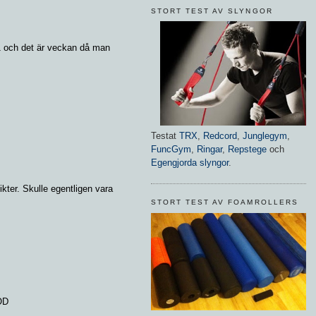
STORT TEST AV SLYNGOR
1 och det är veckan då man
Testat
TRX
,
Redcord
,
Junglegym
,
FuncGym
,
Ringar
,
Repstege
och
Egengjorda slyngor
.
ikter. Skulle egentligen vara
STORT TEST AV FOAMROLLERS
OD