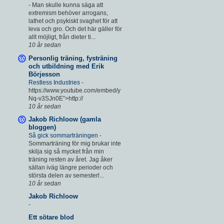
-
Man skulle kunna säga att
extremism behöver arrogans,
lathet och psykiskt svaghet för att
leva och gro. Och det här gäller för
allt möjligt, från dieter ti...
10 år sedan
Personlig träning, fysträning
och utbildning med Erik
Börjesson
Restless Industries
-
https://www.youtube.com/embed/y
Nq-v3SJn0E”>http://
10 år sedan
Jakob Richloow (gamla
bloggen)
Så gick sommarträningen
-
Sommarträning för mig brukar inte
skilja sig så mycket från min
träning resten av året. Jag åker
sällan iväg längre perioder och
största delen av semesterl...
10 år sedan
Jakob Richloow
-
Ett sötare blod