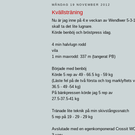
MÅNDAG 19 NOVEMBER 2012
Kvällsträning
Nu är jag inne på 4:e veckan av Wendlwer 5-3-
skall ta det lite lugnare.
Körde benböj och bröstpress idag.
4 min halvlugn rodd
vila
1 min maxrodd: 337 m (tangerat PB)
Började med benböj
Körde 5 rep av 49 - 66.5 kg - 59 kg
(Läste fel på de två första och tog marklyftets v
36.5 - 49 -54 kg)
På bänkpressen körde jag 5 rep av
27.5-37.5-41 kg
Tränade lite teknik på min skivstångssnatch
5 rep på 19 - 29 - 29 kg
Avslutade med en egenkomponerad Crossit W
3 varv