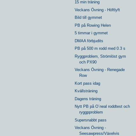
15 min träning
Veckans Övning - Höftlyft
Bild till gymmet
PB på Rowing Helen
5 timmar i gymmet
DMAA förbjudits
PB på 500 m rodd med 0.3 s
Ryggproblem, Strömlöst gym
och PX90
Veckans Övning - Renegade
Row
Kort pass idag
Kvällsträning
Dagens träning
Nytt PB på O´neal roddtest och
ryggpproblem
Supersnabbt pass
Veckans Övning -
Seesawpress/Växelvis