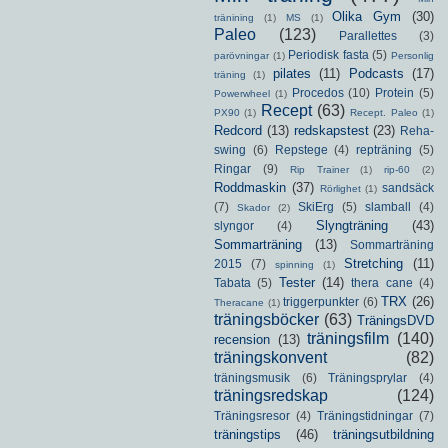
Olika Gym
(30)
tränining
(1)
MS
(1)
Paleo
(123)
Parallettes
(3)
Periodisk fasta
(5)
parövningar
(1)
Personlig
pilates
(11)
Podcasts
(17)
träning
(1)
Procedos
(10)
Protein
(5)
Powerwheel
(1)
Recept
(63)
PX90
(1)
Recept. Paleo
(1)
Redcord
(13)
redskapstest
(23)
Reha-
swing
(6)
Repstege
(4)
repträning
(5)
Ringar
(9)
Rip Trainer
(1)
rip-60
(2)
Roddmaskin
(37)
sandsäck
Rörlighet
(1)
(7)
SkiErg
(5)
slamball
(4)
Skador
(2)
Slyngträning
(43)
slyngor
(4)
Sommarträning
(13)
Sommarträning
Stretching
(11)
2015
(7)
spinning
(1)
Tester
(14)
Tabata
(5)
thera cane
(4)
TRX
(26)
triggerpunkter
(6)
Theracane
(1)
träningsböcker
(63)
TräningsDVD
träningsfilm
(140)
recension
(13)
träningskonvent
(82)
träningsmusik
(6)
Träningsprylar
(4)
träningsredskap
(124)
Träningsresor
(4)
Träningstidningar
(7)
träningstips
(46)
träningsutbildning