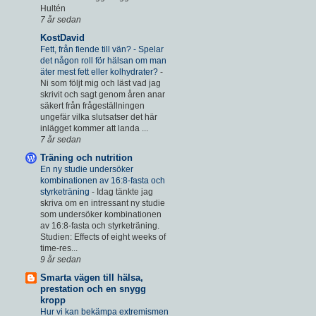
Hultén
7 år sedan
KostDavid
Fett, från fiende till vän? - Spelar
det någon roll för hälsan om man
äter mest fett eller kolhydrater?
-
Ni som följt mig och läst vad jag
skrivit och sagt genom åren anar
säkert från frågeställningen
ungefär vilka slutsatser det här
inlägget kommer att landa ...
7 år sedan
Träning och nutrition
En ny studie undersöker
kombinationen av 16:8-fasta och
styrketräning
-
Idag tänkte jag
skriva om en intressant ny studie
som undersöker kombinationen
av 16:8-fasta och styrketräning.
Studien: Effects of eight weeks of
time-res...
9 år sedan
Smarta vägen till hälsa,
prestation och en snygg
kropp
Hur vi kan bekämpa extremismen