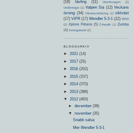
(18)
tävling
(11)
Utomhusgym
(2)
Valpen Sia
(12)
Veckans
Uträkningar
(1)
övning
(34)
viktväst
Vibrationsträning
(1)
(17)
ViPR
(17)
Wendler 5-3-1
(22)
WOD
Xplore Fitness
(5)
Zumba
(2)
Z-Health
(1)
(4)
övningsbank
(2)
BLOGGARKIV
►
2021
(14)
►
2017
(25)
►
2016
(202)
►
2015
(337)
►
2014
(370)
►
2013
(388)
▼
2012
(483)
►
december
(38)
▼
november
(35)
Snabb salsa
Mer Wendler 5-3-1