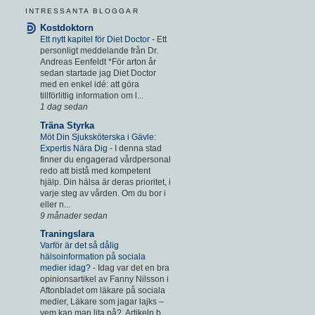
INTRESSANTA BLOGGAR
Kostdoktorn
Ett nytt kapitel för Diet Doctor
-
Ett
personligt meddelande från Dr.
Andreas Eenfeldt *För arton år
sedan startade jag Diet Doctor
med en enkel idé: att göra
tillförlitlig information om l...
1 dag sedan
Träna Styrka
Möt Din Sjuksköterska i Gävle:
Expertis Nära Dig
-
I denna stad
finner du engagerad vårdpersonal
redo att bistå med kompetent
hjälp. Din hälsa är deras prioritet, i
varje steg av vården. Om du bor i
eller n...
9 månader sedan
Traningslara
Varför är det så dålig
hälsoinformation på sociala
medier idag?
-
Idag var det en bra
opinionsartikel av Fanny Nilsson i
Aftonbladet om läkare på sociala
medier, Läkare som jagar lajks –
vem kan man lita på?. Artikeln b...