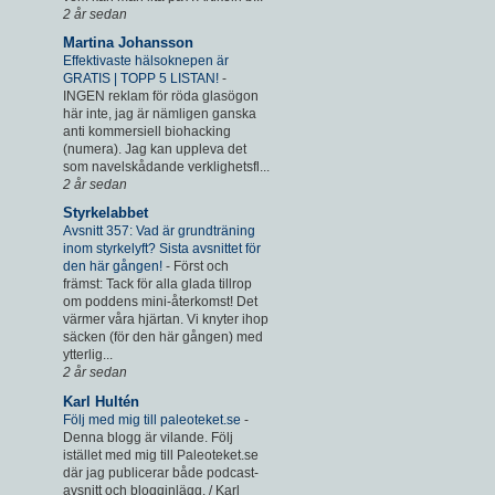
2 år sedan
Martina Johansson
Effektivaste hälsoknepen är
GRATIS | TOPP 5 LISTAN!
-
INGEN reklam för röda glasögon
här inte, jag är nämligen ganska
anti kommersiell biohacking
(numera). Jag kan uppleva det
som navelskådande verklighetsfl...
2 år sedan
Styrkelabbet
Avsnitt 357: Vad är grundträning
inom styrkelyft? Sista avsnittet för
den här gången!
-
Först och
främst: Tack för alla glada tillrop
om poddens mini-återkomst! Det
värmer våra hjärtan. Vi knyter ihop
säcken (för den här gången) med
ytterlig...
2 år sedan
Karl Hultén
Följ med mig till paleoteket.se
-
Denna blogg är vilande. Följ
istället med mig till Paleoteket.se
där jag publicerar både podcast-
avsnitt och blogginlägg. / Karl