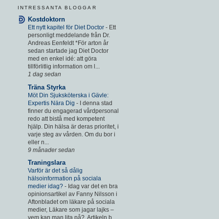
INTRESSANTA BLOGGAR
Kostdoktorn
Ett nytt kapitel för Diet Doctor
-
Ett
personligt meddelande från Dr.
Andreas Eenfeldt *För arton år
sedan startade jag Diet Doctor
med en enkel idé: att göra
tillförlitlig information om l...
1 dag sedan
Träna Styrka
Möt Din Sjuksköterska i Gävle:
Expertis Nära Dig
-
I denna stad
finner du engagerad vårdpersonal
redo att bistå med kompetent
hjälp. Din hälsa är deras prioritet, i
varje steg av vården. Om du bor i
eller n...
9 månader sedan
Traningslara
Varför är det så dålig
hälsoinformation på sociala
medier idag?
-
Idag var det en bra
opinionsartikel av Fanny Nilsson i
Aftonbladet om läkare på sociala
medier, Läkare som jagar lajks –
vem kan man lita på?. Artikeln b...