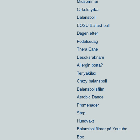
Midsommar
Cirkelstyrka
Balansboll
BOSU Ballast ball
Dagen efter
Födelsedag
Thera Cane
Besöksräknare
Allergin borta?
Teriyakilax
Crazy balansboll
Balansbollsfilm
Aerobic Dance
Promenader
Step
Hundvakt
Balansbollfilmer på Youtube
Box