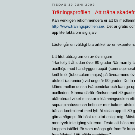
TISDAG 30 JUNI 2009
Träningsprofilen - Att träna skadefri
Kan verkligen rekommendera er att bli medlem
http://www.traningsprofilen.se/
. Det är gratis o
upp lite fakta om sig själv.
Läste igår en väldigt bra artikel av en experter
Ett litet utdrag om en av övningarn
"Hantellyft åt sidan över 90 grader När man lyft
axelhöjd med handryggen uppåt (semi supinerat/
knöl knöl (tuberculum majus) på överarmens övre
utskott (acromion) vid ungefär 90 grader. Detta
kläms mellan dessa två bendelar och kan ge upp
axelleden. Stanna därför rörelsen runt 80 grader
utåtroterad vilket minskar inklämningsrisken e
supraspinatussenan befinner mer bakom utskott
tränas kontrollerat med lyft åt sidan upp till 80
gärna högreps för bäst resultat enligt mig. Måst
men ryck inte igång vikterna. Testa att börja m
kroppen istället för som många gör framför krop
framåtlutad. Lätt böjda armbågar."