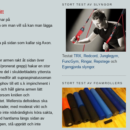
STORT TEST AV SLYNGOR
tt
mar på
ch om man vill så kan man lägga
na på sidan som kallar sig Axon.
Testat
TRX
,
Redcord
,
Junglegym
,
er armen rakt åt sidan över
FuncGym
,
Ringar
,
Repstege
och
pronerat grepp) hakar en stor
Egengjorda slyngor
.
 del i skulderbladets yttersta
 medför att supraspinatussenan
hov till ett s.k impinchment i
STORT TEST AV FOAMROLLERS
 och håll gärna armen lätt
ftersom knölen och
et. Mellersta deltoideus ska
 grader, med moderat vikt och
e inte nödvändigtvis köra sakta,
ed hantlarna längs sidan av
pen, stå upprätt och inte