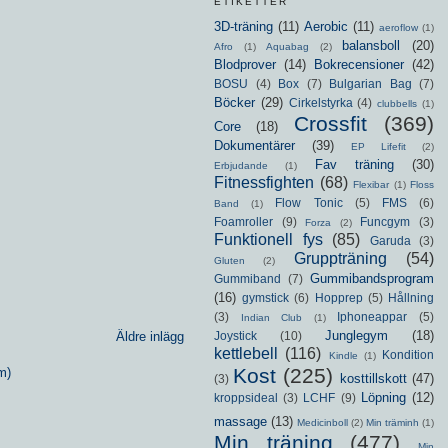
ETIKETTER
3D-träning
(11)
Aerobic
(11)
aeroflow
(1)
balansboll
(20)
Afro
(1)
Aquabag
(2)
Blodprover
(14)
Bokrecensioner
(42)
BOSU
(4)
Box
(7)
Bulgarian Bag
(7)
Böcker
(29)
Cirkelstyrka
(4)
clubbells
(1)
Crossfit
(369)
Core
(18)
Dokumentärer
(39)
EP Lifefit
(2)
Fav träning
(30)
Erbjudande
(1)
Fitnessfighten
(68)
Flexibar
(1)
Floss
Flow Tonic
(5)
FMS
(6)
Band
(1)
Foamroller
(9)
Funcgym
(3)
Forza
(2)
Funktionell fys
(85)
Garuda
(3)
Gruppträning
(54)
Gluten
(2)
Gummibandsprogram
Gummiband
(7)
(16)
gymstick
(6)
Hopprep
(5)
Hållning
(3)
Iphoneappar
(5)
Indian Club
(1)
Junglegym
(18)
Joystick
(10)
Äldre inlägg
kettlebell
(116)
Kondition
Kindle
(1)
Kost
(225)
m)
kosttillskott
(47)
(3)
Löpning
(12)
kroppsideal
(3)
LCHF
(9)
massage
(13)
Medicinboll
(2)
Min träminh
(1)
Min träning
(477)
Min