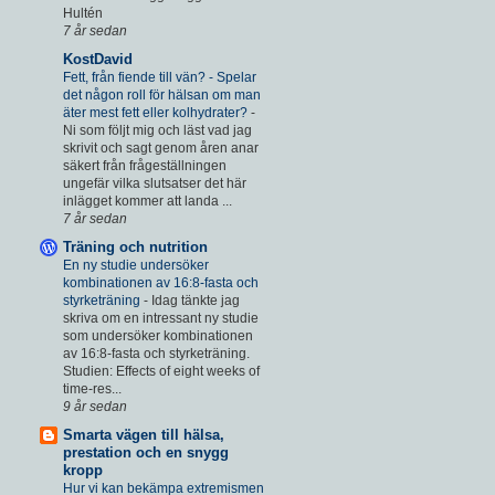
Hultén
7 år sedan
KostDavid
Fett, från fiende till vän? - Spelar
det någon roll för hälsan om man
äter mest fett eller kolhydrater?
-
Ni som följt mig och läst vad jag
skrivit och sagt genom åren anar
säkert från frågeställningen
ungefär vilka slutsatser det här
inlägget kommer att landa ...
7 år sedan
Träning och nutrition
En ny studie undersöker
kombinationen av 16:8-fasta och
styrketräning
-
Idag tänkte jag
skriva om en intressant ny studie
som undersöker kombinationen
av 16:8-fasta och styrketräning.
Studien: Effects of eight weeks of
time-res...
9 år sedan
Smarta vägen till hälsa,
prestation och en snygg
kropp
Hur vi kan bekämpa extremismen