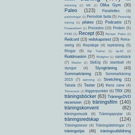
Olika Gym
(30)
tränining
(1)
MS
(1)
Paleo
(123)
Parallettes
(3)
Periodisk fasta
(5)
parövningar
(1)
Personlig
pilates
(11)
Podcasts
(17)
träning
(1)
Procedos
(10)
Protein
(5)
Powerwheel
(1)
Recept
(63)
PX90
(1)
Recept. Paleo
(1)
Redcord
(13)
redskapstest
(23)
Reha-
swing
(6)
Repstege
(4)
repträning
(5)
Ringar
(9)
Rip Trainer
(1)
rip-60
(2)
Roddmaskin
(37)
sandsäck
Rörlighet
(1)
(7)
SkiErg
(5)
slamball
(4)
Skador
(2)
Slyngträning
(43)
slyngor
(4)
Sommarträning
(13)
Sommarträning
Stretching
(11)
2015
(7)
spinning
(1)
Tester
(14)
Tabata
(5)
thera cane
(4)
TRX
(26)
triggerpunkter
(6)
Theracane
(1)
träningsböcker
(63)
TräningsDVD
träningsfilm
(140)
recension
(13)
träningskonvent
(82)
träningsmusik
(6)
Träningsprylar
(4)
träningsredskap
(124)
Träningsresor
(4)
Träningstidningar
(7)
träningstips
(46)
träningsutbildning