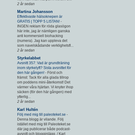
2 år sedan
Martina Johansson
Effektivaste hälsoknepen är
GRATIS | TOPP 5 LISTAN!
-
INGEN reklam för röda glasögon
här inte, jag är nämligen ganska
anti kommersiell biohacking
(numera). Jag kan uppleva det
som navelskådande verklighetsfl...
2 år sedan
Styrkelabbet
Avsnitt 357: Vad är grundträning
inom styrkelyft? Sista avsnittet för
den här gången!
-
Först och
främst: Tack för alla glada tillrop
om poddens mini-återkomst! Det
värmer våra hjärtan. Vi knyter ihop
säcken (för den här gången) med
ytterlig...
2 år sedan
Karl Hultén
Följ med mig till paleoteket.se
-
Denna blogg är vilande. Följ
istället med mig till Paleoteket.se
där jag publicerar både podcast-
avsnitt och blogginlägg. / Karl