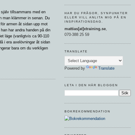
n själv tillsammans med en
HAR DU FRÅGOR, SYNPUNKTER
ELLER VILL ANLITA MIG PÅ EN
an man klämmer in senan. Du
INSPIRATIONSDAG.
 för armen åt sidan upp mot
mattias[at]xtraining.se
,
 han har andra handen på din
070-388 25 59
det läge (vanligtvis ca 90-110
 då i era axelövningar åt sidan
ungerar bara om du verkligen
TRANSLATE
Powered by
Translate
LETA I DEN HÄR BLOGGEN
BOKREKOMMENDATION