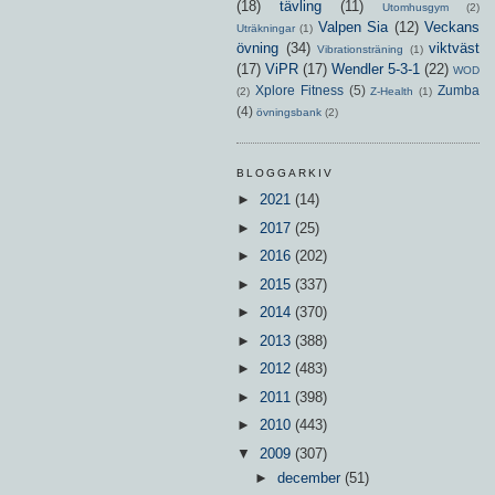
(18)
tävling
(11)
Utomhusgym
(2)
Valpen Sia
(12)
Veckans
Uträkningar
(1)
övning
(34)
viktväst
Vibrationsträning
(1)
(17)
ViPR
(17)
Wendler 5-3-1
(22)
WOD
Xplore Fitness
(5)
Zumba
(2)
Z-Health
(1)
(4)
övningsbank
(2)
BLOGGARKIV
►
2021
(14)
►
2017
(25)
►
2016
(202)
►
2015
(337)
►
2014
(370)
►
2013
(388)
►
2012
(483)
►
2011
(398)
►
2010
(443)
▼
2009
(307)
►
december
(51)