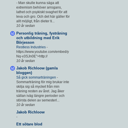
-
Man skulle kunna säga att
extremism behöver arrogans,
lathet och psykiskt svaghet för att
leva och gro. Och det här gäller för
allt möjligt, från dieter ti...
10 år sedan
Personlig träning, fysträning
och utbildning med Erik
Börjesson
Restless Industries
-
https://www.youtube.com/embed/y
Nq-v3SJn0E”>http://
10 år sedan
Jakob Richloow (gamla
bloggen)
Så gick sommarträningen
-
Sommarträning för mig brukar inte
skilja sig så mycket från min
träning resten av året. Jag åker
sällan iväg längre perioder och
största delen av semesterl...
10 år sedan
Jakob Richloow
-
Ett sötare blod