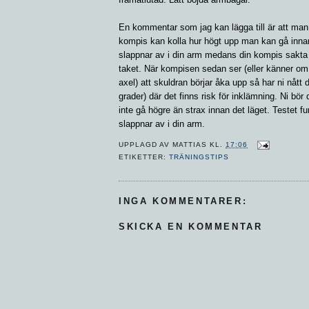
En kommentar som jag kan lägga till är att ma
kompis kan kolla hur högt upp man kan gå inn
slappnar av i din arm medans din kompis sakta
taket. När kompisen sedan ser (eller känner om
axel) att skuldran börjar åka upp så har ni nått 
grader) där det finns risk för inklämning. Ni bör
inte gå högre än strax innan det läget. Testet f
slappnar av i din arm.
UPPLAGD AV
MATTIAS
KL.
17:06
ETIKETTER:
TRÄNINGSTIPS
INGA KOMMENTARER:
SKICKA EN KOMMENTAR