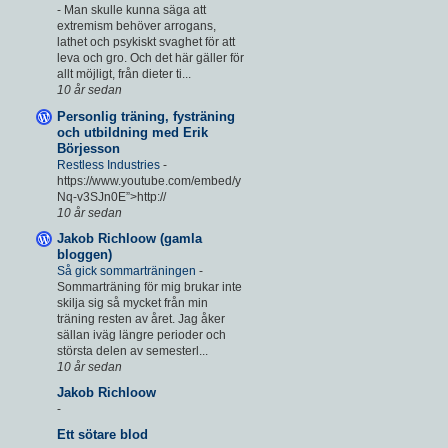
-
Man skulle kunna säga att
extremism behöver arrogans,
lathet och psykiskt svaghet för att
leva och gro. Och det här gäller för
allt möjligt, från dieter ti...
10 år sedan
Personlig träning, fysträning
och utbildning med Erik
Börjesson
Restless Industries
-
https://www.youtube.com/embed/y
Nq-v3SJn0E”>http://
10 år sedan
Jakob Richloow (gamla
bloggen)
Så gick sommarträningen
-
Sommarträning för mig brukar inte
skilja sig så mycket från min
träning resten av året. Jag åker
sällan iväg längre perioder och
största delen av semesterl...
10 år sedan
Jakob Richloow
-
Ett sötare blod