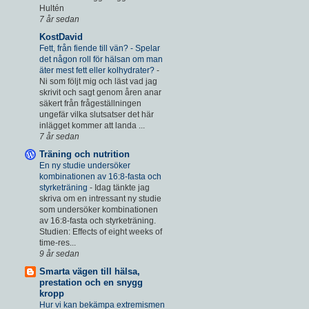
Hultén
7 år sedan
KostDavid
Fett, från fiende till vän? - Spelar
det någon roll för hälsan om man
äter mest fett eller kolhydrater?
-
Ni som följt mig och läst vad jag
skrivit och sagt genom åren anar
säkert från frågeställningen
ungefär vilka slutsatser det här
inlägget kommer att landa ...
7 år sedan
Träning och nutrition
En ny studie undersöker
kombinationen av 16:8-fasta och
styrketräning
-
Idag tänkte jag
skriva om en intressant ny studie
som undersöker kombinationen
av 16:8-fasta och styrketräning.
Studien: Effects of eight weeks of
time-res...
9 år sedan
Smarta vägen till hälsa,
prestation och en snygg
kropp
Hur vi kan bekämpa extremismen