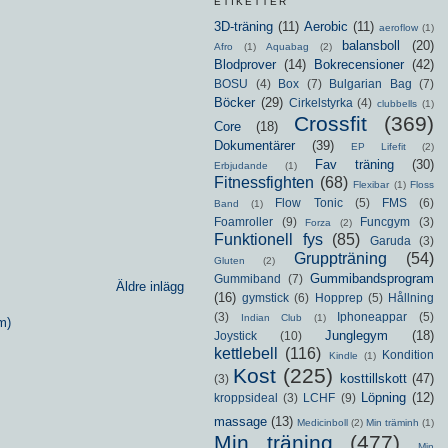
ETIKETTER
3D-träning
(11)
Aerobic
(11)
aeroflow
(1)
balansboll
(20)
Afro
(1)
Aquabag
(2)
Blodprover
(14)
Bokrecensioner
(42)
BOSU
(4)
Box
(7)
Bulgarian Bag
(7)
Böcker
(29)
Cirkelstyrka
(4)
clubbells
(1)
Crossfit
(369)
Core
(18)
Dokumentärer
(39)
EP Lifefit
(2)
Fav träning
(30)
Erbjudande
(1)
Fitnessfighten
(68)
Flexibar
(1)
Floss
Flow Tonic
(5)
FMS
(6)
Band
(1)
Foamroller
(9)
Funcgym
(3)
Forza
(2)
Funktionell fys
(85)
Garuda
(3)
Gruppträning
(54)
Gluten
(2)
Gummibandsprogram
Gummiband
(7)
Äldre inlägg
(16)
gymstick
(6)
Hopprep
(5)
Hållning
(3)
Iphoneappar
(5)
Indian Club
(1)
m)
Junglegym
(18)
Joystick
(10)
kettlebell
(116)
Kondition
Kindle
(1)
Kost
(225)
kosttillskott
(47)
(3)
Löpning
(12)
kroppsideal
(3)
LCHF
(9)
massage
(13)
Medicinboll
(2)
Min träminh
(1)
Min träning
(477)
Min