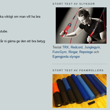
STORT TEST AV SLYNGOR
ska viktigt om man vill ha bra
utube.
får ni gärna ge den ett bra betyg
Testat
TRX
,
Redcord
,
Junglegym
,
FuncGym
,
Ringar
,
Repstege
och
Egengjorda slyngor
.
STORT TEST AV FOAMROLLERS