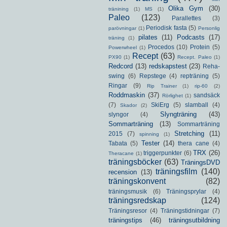
Olika Gym
(30)
tränining
(1)
MS
(1)
Paleo
(123)
Parallettes
(3)
Periodisk fasta
(5)
parövningar
(1)
Personlig
pilates
(11)
Podcasts
(17)
träning
(1)
Procedos
(10)
Protein
(5)
Powerwheel
(1)
Recept
(63)
PX90
(1)
Recept. Paleo
(1)
Redcord
(13)
redskapstest
(23)
Reha-
swing
(6)
Repstege
(4)
repträning
(5)
Ringar
(9)
Rip Trainer
(1)
rip-60
(2)
Roddmaskin
(37)
sandsäck
Rörlighet
(1)
(7)
SkiErg
(5)
slamball
(4)
Skador
(2)
Slyngträning
(43)
slyngor
(4)
Sommarträning
(13)
Sommarträning
Stretching
(11)
2015
(7)
spinning
(1)
Tester
(14)
Tabata
(5)
thera cane
(4)
TRX
(26)
triggerpunkter
(6)
Theracane
(1)
träningsböcker
(63)
TräningsDVD
träningsfilm
(140)
recension
(13)
träningskonvent
(82)
träningsmusik
(6)
Träningsprylar
(4)
träningsredskap
(124)
Träningsresor
(4)
Träningstidningar
(7)
träningstips
(46)
träningsutbildning