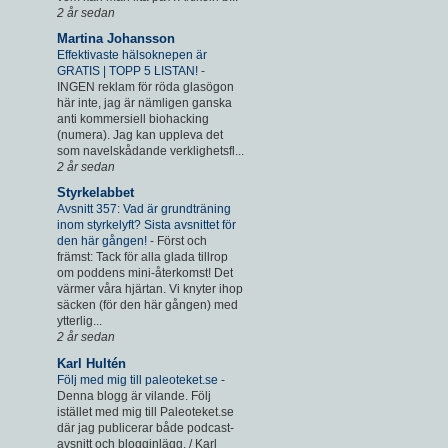
2 år sedan
Martina Johansson
Effektivaste hälsoknepen är
GRATIS | TOPP 5 LISTAN!
-
INGEN reklam för röda glasögon
här inte, jag är nämligen ganska
anti kommersiell biohacking
(numera). Jag kan uppleva det
som navelskådande verklighetsfl...
2 år sedan
Styrkelabbet
Avsnitt 357: Vad är grundträning
inom styrkelyft? Sista avsnittet för
den här gången!
-
Först och
främst: Tack för alla glada tillrop
om poddens mini-återkomst! Det
värmer våra hjärtan. Vi knyter ihop
säcken (för den här gången) med
ytterlig...
2 år sedan
Karl Hultén
Följ med mig till paleoteket.se
-
Denna blogg är vilande. Följ
istället med mig till Paleoteket.se
där jag publicerar både podcast-
avsnitt och blogginlägg. / Karl