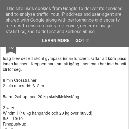
Functional Fitness by Mattias - Träningsinspiration & träningsfilmer
This site uses cookies from Google to deliver its services
and to analyze traffic. Your IP address and user-agent are
Pages
shared with Google along with performance and security
metrics to ensure quality of service, generate usage
statistics, and to detect and address abuse.
SEP
LEARN MORE
GOT IT
Skönt gympass innna lunchen
18
Idag blev det ett skönt gympass innan lunchen. Gillar att köra pass
innan lunchen. Kroppen har kommit igång, men man har inte hunnit
bli för seg.
6 min Crosstrainer
2 min maxrodd: 612 m
5/arm Get-up med 20 kg skolviktskivstång
2 varv
Windmill (16 kg hängande och 20 kg över huvud)
8/8 - 10/10
Ringpush-up